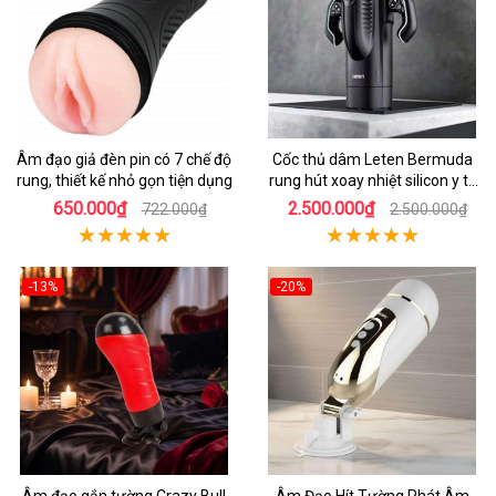
Âm đạo giả đèn pin có 7 chế độ
Cốc thủ dâm Leten Bermuda
rung, thiết kế nhỏ gọn tiện dụng
rung hút xoay nhiệt silicon y tế
mới nhất
650.000₫
2.500.000₫
722.000₫
2.500.000₫
-13%
-20%