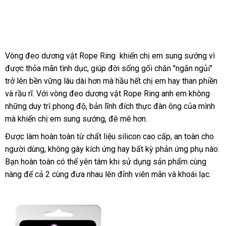
Vòng đeo dương vật Rope Ring khiến chị em sung sướng vì
cử
được thỏa mãn tình dục
nhập
, giúp đời sống gối chăn "ngắn ngủi"
khu
hà
trở lên bền vững lâu dài hơn
khẩu
đặt
mà hầu hết chị em hay than phiền
mãi
b
và rầu rĩ
kiểm
. Với vòng đeo dương vật Rope Ring anh em không
hàng
Trun
hà
những duy trì phong độ
tra
xuất
, bản lĩnh đích thực đàn ông
Nhật
của mình
Quố
thế
mà khiến chị em sung sướng
xứ
bình
, đê mê hơn.
Bản
giớ
luận
Được làm hoàn toàn từ chất liệu silicon cao cấp
tự
, an toàn cho
người dùng
Mỹ
, không gây kích ứng hay bất kỳ phản ứng phụ nào
động
c
.
Bạn hoàn toàn
mới
có thể yên tâm khi sử dụng sản phẩm cùng
n
nàng
có
để cả 2 cùng đưa nhau lên đỉnh viên mãn
nhất
Hàn
và khoái lạc.
c
nên
Quốc
mua