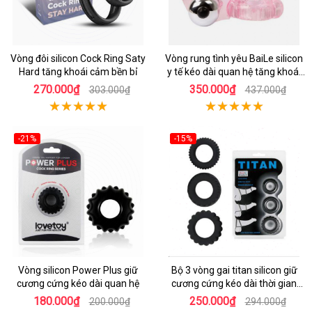
Vòng đôi silicon Cock Ring Saty
Vòng rung tình yêu BaiLe silicon
Hard tăng khoái cảm bền bỉ
y tế kéo dài quan hệ tăng khoái
cảm
270.000₫
350.000₫
303.000₫
437.000₫
-21%
-15%
Vòng silicon Power Plus giữ
Bộ 3 vòng gai titan silicon giữ
cương cứng kéo dài quan hệ
cương cứng kéo dài thời gian
quan hệ
180.000₫
250.000₫
200.000₫
294.000₫