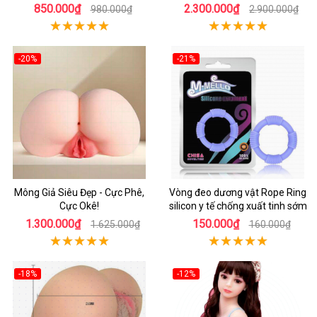
850.000₫
2.300.000₫
980.000₫
2.900.000₫
-20%
-21%
Mông Giả Siêu Đẹp - Cực Phê,
Vòng đeo dương vật Rope Ring
Cực Okê!
silicon y tế chống xuất tinh sớm
1.300.000₫
150.000₫
1.625.000₫
160.000₫
-18%
-12%