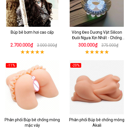
Búp bê bơm hơi cao cấp
Vòng Đeo Dương Vật Silicon
Đuôi Ngựa Xịn Nhất - Chống
Xuất Tinh Sớm
2.700.000₫
300.000₫
3.000.000₫
375.000₫
-11%
-20%
Phân phối Búp bê chổng mông
Phân phối Búp bê chổng mông
mặc váy
Akali