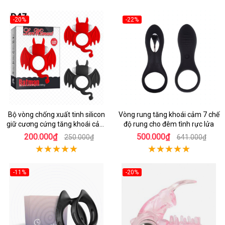
-20%
-22%
Bộ vòng chống xuất tinh silicon
Vòng rung tăng khoái cảm 7 chế
giữ cương cứng tăng khoái cảm
độ rung cho đêm tình rực lửa
cho nam
200.000₫
500.000₫
250.000₫
641.000₫
-11%
-20%