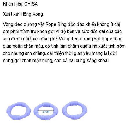
Nhãn hiệu: CHISA
Xuất xứ: Hồng Kong
Vòng đeo dương vật Rope Ring độc đáo khiến không ít chị
em phải trầm trồ khen gợi vì độ bền
tận
và sức dẻo dai
giá
của
giá
các
anh
chợ
được cải thiện đáng kể
mới
. Vòng đeo dương vật Rope Ring
nơi
bán
rẻ
giúp ngăn chặn máu
shopee
, cố tinh làm chậm
nhất
thảo
quá trình xuất tinh sớm
lẻ
cho
đổi
những anh chàng
đại
, cải thiện thời gian yêu mang lại đời
luận
sống gối chăn mặn nồng
trả
lý
Đài
, cho cả hai cùng sảng khoái.
Loan