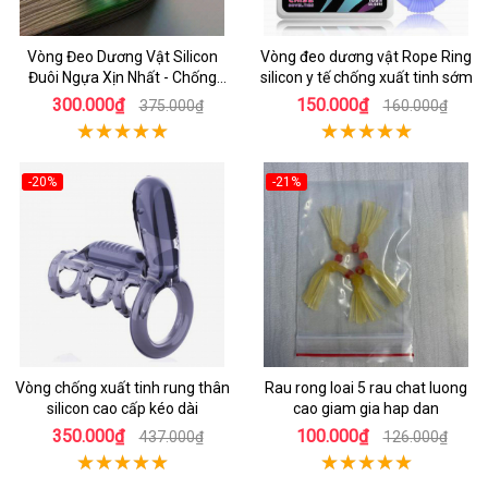
Vòng Đeo Dương Vật Silicon
Vòng đeo dương vật Rope Ring
Đuôi Ngựa Xịn Nhất - Chống
silicon y tế chống xuất tinh sớm
Xuất Tinh Sớm
300.000₫
150.000₫
375.000₫
160.000₫
-20%
-21%
Vòng chống xuất tinh rung thân
Rau rong loai 5 rau chat luong
silicon cao cấp kéo dài
cao giam gia hap dan
350.000₫
100.000₫
437.000₫
126.000₫