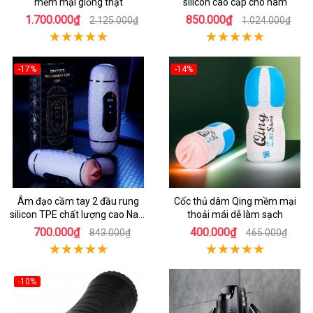
mềm mại giống thật
silicon cao cấp cho nam
1.700.000₫
850.000₫
2.125.000₫
1.024.000₫
-17%
-14%
Âm đạo cầm tay 2 đầu rung
Cốc thủ dâm Qing mềm mại
silicon TPE chất lượng cao Nam
thoải mái dễ làm sạch
giới
700.000₫
400.000₫
843.000₫
465.000₫
-10%