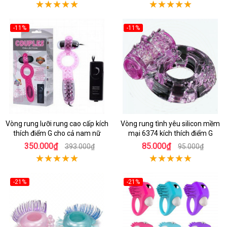
-11%
-11%
Vòng rung lưỡi rung cao cấp kích
Vòng rung tình yêu silicon mềm
thích điểm G cho cả nam nữ
mại 6374 kích thích điểm G
350.000₫
85.000₫
393.000₫
95.000₫
-21%
-21%