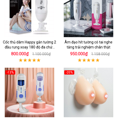
Cốc thủ dâm Happy gắn tường 2
Âm đạo hít tường có tai nghe
đầu rung xoay 180 độ đa chức
tăng trải nghiệm chân thật
năng
800.000₫
950.000₫
1.100.000₫
1.158.000₫
-13%
-20%