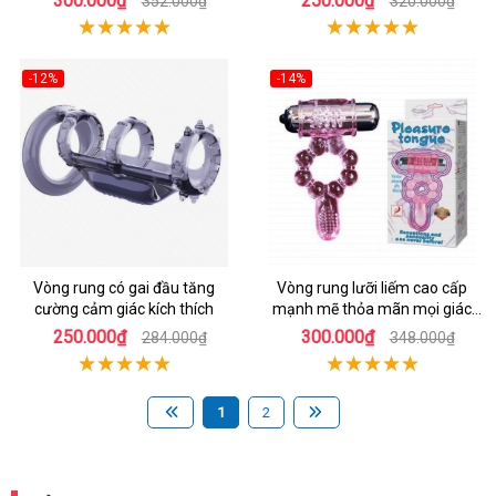
300.000₫
250.000₫
352.000₫
320.000₫
-12%
-14%
Vòng rung có gai đầu tăng
Vòng rung lưỡi liếm cao cấp
cường cảm giác kích thích
mạnh mẽ thỏa mãn mọi giác
quan
250.000₫
300.000₫
284.000₫
348.000₫
1
2