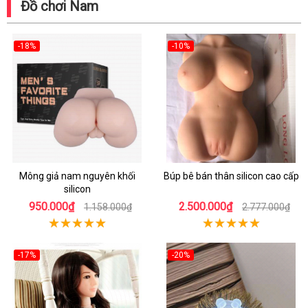
Đồ chơi Nam
-18%
-10%
Mông giả nam nguyên khối
Búp bê bán thân silicon cao cấp
silicon
950.000₫
2.500.000₫
1.158.000₫
2.777.000₫
-17%
-20%