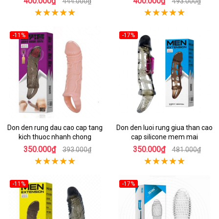
400.000₫
400.000₫
444.000₫
493.000₫
-11%
-17%
Don den rung dau cao cap tang
Don den luoi rung giua than cao
kich thuoc nhanh chong
cap silicone mem mai
350.000₫
350.000₫
393.000₫
481.000₫
-11%
-17%