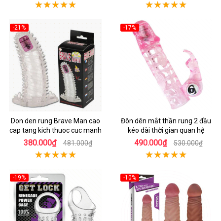
-21%
-17%
Don den rung Brave Man cao
Đôn dên mắt thần rung 2 đầu
cap tang kich thuoc cuc manh
kéo dài thời gian quan hệ
380.000₫
490.000₫
481.000₫
530.000₫
-19%
-10%