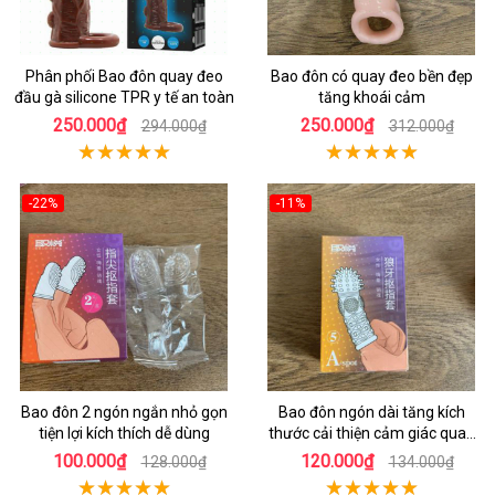
Phân phối Bao đôn quay đeo
Bao đôn có quay đeo bền đẹp
đầu gà silicone TPR y tế an toàn
tăng khoái cảm
250.000₫
250.000₫
294.000₫
312.000₫
-22%
-11%
Bao đôn 2 ngón ngắn nhỏ gọn
Bao đôn ngón dài tăng kích
tiện lợi kích thích dễ dùng
thước cải thiện cảm giác quan
hệ
100.000₫
120.000₫
128.000₫
134.000₫