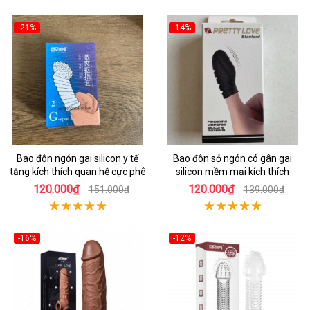
-21%
-14%
Bao đôn ngón gai silicon y tế
Bao đôn sỏ ngón có gân gai
tăng kích thích quan hệ cực phê
silicon mềm mại kích thích
120.000₫
120.000₫
151.000₫
139.000₫
-16%
-12%