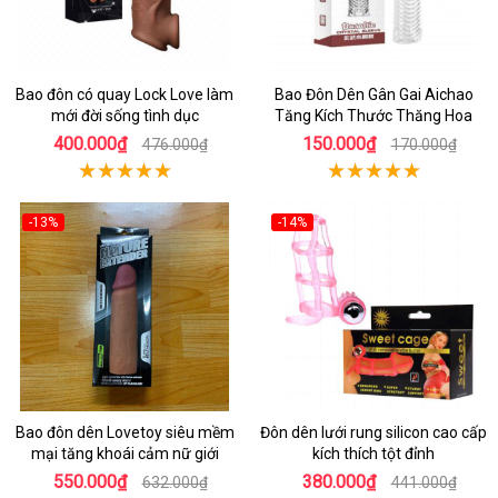
Bao đôn có quay Lock Love làm
Bao Đôn Dên Gân Gai Aichao
mới đời sống tình dục
Tăng Kích Thước Thăng Hoa
400.000₫
150.000₫
476.000₫
170.000₫
-13%
-14%
Bao đôn dên Lovetoy siêu mềm
Đôn dên lưới rung silicon cao cấp
mại tăng khoái cảm nữ giới
kích thích tột đỉnh
550.000₫
380.000₫
632.000₫
441.000₫