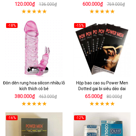
chịu
120.000₫
600.000₫
136.000₫
769.000₫
-18%
-15%
Đôn dên rung hoa silicon nhiều lỗ
Hộp bao cao su Power Men
kích thích cô bé
Dotted gai bi siêu dẻo dai
380.000₫
65.000₫
463.000₫
80.000₫
-16%
-12%