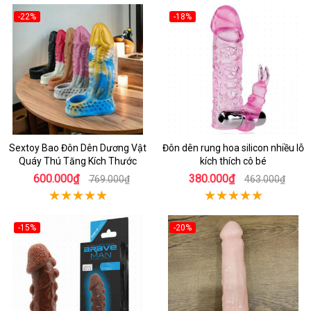
-22%
-18%
Sextoy Bao Đôn Dên Dương Vật
Đôn dên rung hoa silicon nhiều lỗ
Quáy Thú Tăng Kích Thước
kích thích cô bé
600.000₫
380.000₫
769.000₫
463.000₫
-15%
-20%