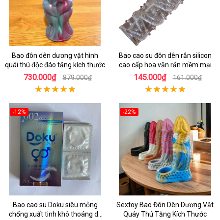
Bao đôn dên dương vật hình
Bao cao su đôn dên rắn silicon
quái thú độc đáo tăng kích thước
cao cấp hoa văn rắn mềm mại
730.000₫
145.000₫
879.000₫
161.000₫
-12%
-22%
Bao cao su Doku siêu mỏng
Sextoy Bao Đôn Dên Dương Vật
chống xuất tinh khô thoáng dễ
Quáy Thú Tăng Kích Thước