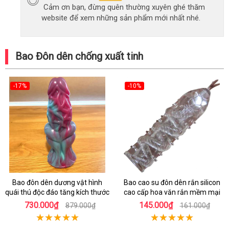
Cảm ơn bạn, đừng quên thường xuyên ghé thăm
website để xem những sản phẩm mới nhất nhé.
Bao Đôn dên chống xuất tinh
-17%
-10%
Bao đôn dên dương vật hình
Bao cao su đôn dên rắn silicon
quái thú độc đáo tăng kích thước
cao cấp hoa văn rắn mềm mại
730.000₫
145.000₫
879.000₫
161.000₫