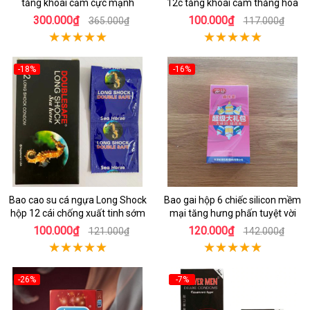
tăng khoái cảm cực mạnh
12c tăng khoái cảm thăng hoa
300.000₫
100.000₫
365.000₫
117.000₫
-18%
-16%
Bao cao su cá ngựa Long Shock
Bao gai hộp 6 chiếc silicon mềm
hộp 12 cái chống xuất tinh sớm
mại tăng hưng phấn tuyệt vời
100.000₫
120.000₫
121.000₫
142.000₫
-26%
-7%