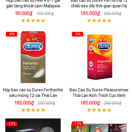
Hộp bao cao su Feel 4 in 1 gai
Bao cao su Durex Performa 12
gân tăng khoái cảm Malaysia
chiếc kéo dài thời gian quan hệ
90.000₫
185.000₫
100.000₫
200.000₫
-9%
-9%
Hộp bao cao su Durex Fertherlite
Bao Cao Su Durex Pleasuremax
siêu mỏng 12 cái Thái Lan
Thái Lan Kích Thích Cực Đỉnh
185.000₫
185.000₫
200.000₫
200.000₫
-15%
-14%