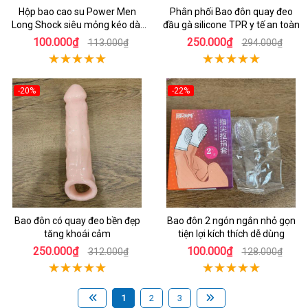
Hộp bao cao su Power Men
Phân phối Bao đôn quay đeo
Long Shock siêu mỏng kéo dài
đầu gà silicone TPR y tế an toàn
thời gian
100.000₫
250.000₫
113.000₫
294.000₫
-20%
-22%
Bao đôn có quay đeo bền đẹp
Bao đôn 2 ngón ngắn nhỏ gọn
tăng khoái cảm
tiện lợi kích thích dễ dùng
250.000₫
100.000₫
312.000₫
128.000₫
1
2
3