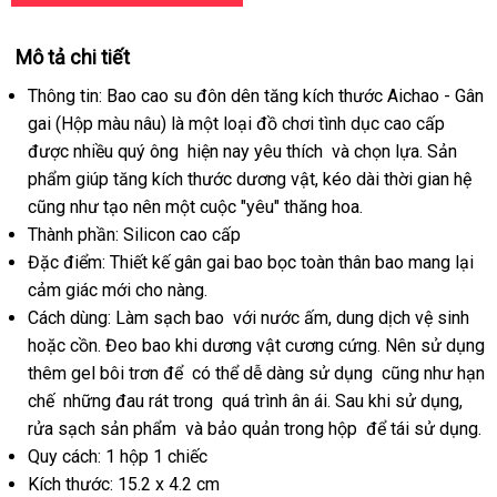
Mô tả chi tiết
Thông tin: Bao cao su đôn dên tăng kích thước Aichao - Gân
gai (Hộp màu nâu) là một loại đồ chơi tình dục cao cấp
đổi
được nhiều quý ông
qua
hiện nay yêu thích
danh
và chọn lựa
thanh
. Sản
trả
phẩm giúp tăng kích thước dương vật
app
amazon
, kéo dài thời gian hệ
sách
lý
on
cũng như tạo nên một cuộc "yêu" thăng hoa.
Thành phần: Silicon cao cấp
Đặc điểm: Thiết kế gân gai bao bọc toàn thân bao mang lại
cảm giác mới cho nàng.
Cách dùng: Làm sạch bao
bình
với nước ấm
ở
, dung dịch vệ sinh
cũ
hoặc cồn
Nhật
. Đeo bao khi dương vật cương cứng
luận
đâu
thông
. Nên sử dụng
thêm gel bôi trơn để
Bản
xách
có thể dễ dàng sử dụng
uy
minh
khuyến
cũng như hạn
chế
link
những đau rát trong
tay
lắp
quá trình ân ái
xuất
. Sau khi sử dụng
tín
mãi
địa
,
rửa sạch sản phẩm
web
tại
và bảo quản trong hộp
đặt
khẩu
phụ
để tái sử dụng.
chỉ
Quy cách: 1 hộp 1 chiếc
nhà
kiện
Kích thước: 15.2 x 4.2 cm