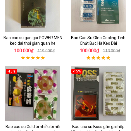
Bao cao su gan gai POWER MEN
Bao Cao Su Oleo Cooling Tinh
keo dai thoi gian quan he
Chất Bạc Hà Kéo Dài
100.000₫
100.000₫
119.000₫
113.000₫
-18%
-15%
Bao cao su Gold bi nhiều bi nổi
Bao cao su Boss gân gai hộp