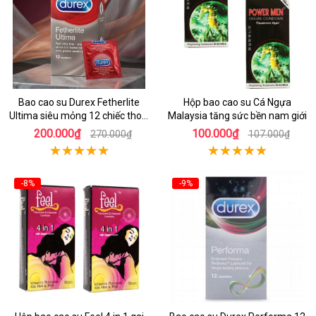
Bao cao su Durex Fetherlite
Hộp bao cao su Cá Ngựa
Ultima siêu mỏng 12 chiếc thoải
Malaysia tăng sức bền nam giới
mái dễ chịu
200.000₫
100.000₫
270.000₫
107.000₫
-8%
-9%