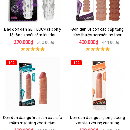
Bao đôn dên GET LOCK silicon y
Đôn dên Silicon cao cấp tăng
tế tăng khoái cảm lâu dài
kích thước tự nhiên an toàn
270.000₫
400.000₫
300.000₫
444.000₫
-10%
-19%
Đôn dên da người silicon cao cấp
Don den da nguoi giong duong
mềm mại tăng khoái cảm
vat sieu khung cuc sung