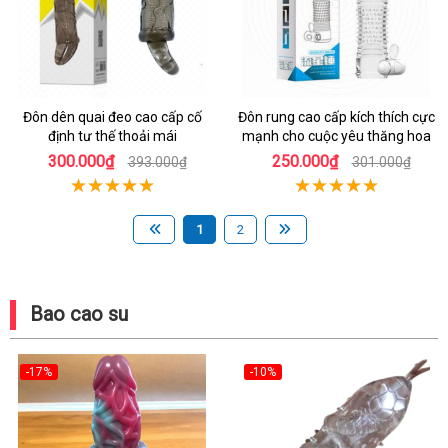
Đôn dên quai đeo cao cấp cố
Đôn rung cao cấp kích thích cực
định tư thế thoải mái
mạnh cho cuộc yêu thăng hoa
300.000₫
250.000₫
393.000₫
301.000₫
1
2
Bao cao su
-17%
-10%