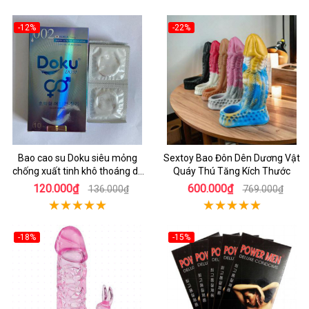
-12%
-22%
Bao cao su Doku siêu mỏng
Sextoy Bao Đôn Dên Dương Vật
chống xuất tinh khô thoáng dễ
Quáy Thú Tăng Kích Thước
chịu
120.000₫
600.000₫
136.000₫
769.000₫
-18%
-15%