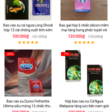
Bao cao su cá ngựa Long Shock
Bao gai hộp 6 chiếc silicon mềm
hộp 12 cái chống xuất tinh sớm
mại tăng hưng phấn tuyệt vời
100.000₫
120.000₫
121.000₫
142.000₫
-26%
-7%
Bao cao su Durex Fetherlite
Hộp bao cao su Cá Ngựa
Ultima siêu mỏng 12 chiếc thoải
Malaysia tăng sức bền nam giới
mái dễ chịu