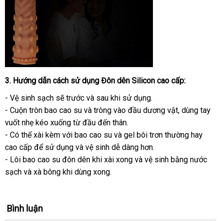
3
đắt
. Hướng dẫn cách sử dụng
Đôn dên Silicon cao cấp
:
nhất
- Vệ sinh sạch
giá
sẽ trước
hướng
và sau khi sử dụng.
- Cuộn tròn bao cao su
bán
kho
và tròng vào đầu dương vật
dẫn
nhập
, dùng tay
vuốt nhẹ kéo xuống từ đầu đến thân.
lẻ
hàng
hàng
- Có thể xài kèm
chiết
với bao cao su
qua
và gel bôi trơn thường hay
cao cấp
hàng
để sử dụng
khấu
tự
và vệ sinh dễ dàng hơn.
app
- Lôi bao cao su đôn dên khi xài xong
nhái
động
phân
và vệ sinh bằng nước
sạch
có
và xà bông khi dùng xong.
phối
nên
mua
Bình luận