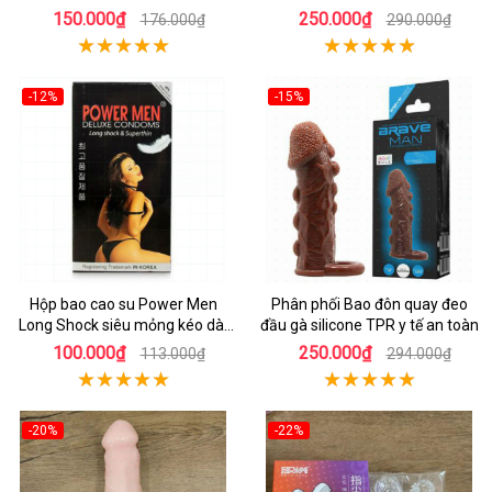
150.000₫
250.000₫
176.000₫
290.000₫
-12%
-15%
Hộp bao cao su Power Men
Phân phối Bao đôn quay đeo
Long Shock siêu mỏng kéo dài
đầu gà silicone TPR y tế an toàn
thời gian
100.000₫
250.000₫
113.000₫
294.000₫
-20%
-22%