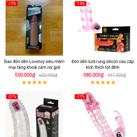
-13%
-14%
Bao đôn dên Lovetoy siêu mềm
Đôn dên lưới rung silicon cao cấp
mại tăng khoái cảm nữ giới
kích thích tột đỉnh
550.000₫
380.000₫
632.000₫
441.000₫
-21%
-17%