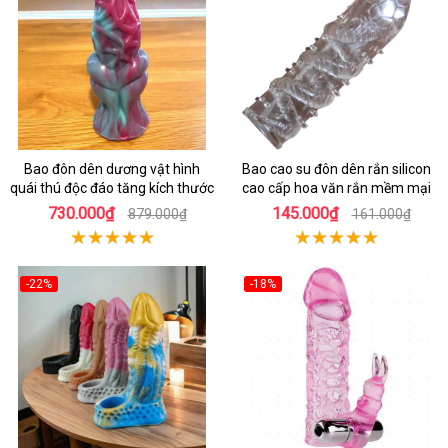
Bao đôn dên dương vật hình
Bao cao su đôn dên rắn silicon
quái thú độc đáo tăng kích thước
cao cấp hoa văn rắn mềm mại
730.000₫
145.000₫
879.000₫
161.000₫
-22%
-18%