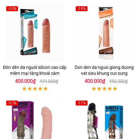
-10%
-19%
Đôn dên da người silicon cao cấp
Don den da nguoi giong duong
mềm mại tăng khoái cảm
vat sieu khung cuc sung
400.000₫
400.000₫
444.000₫
493.000₫
-11%
-17%