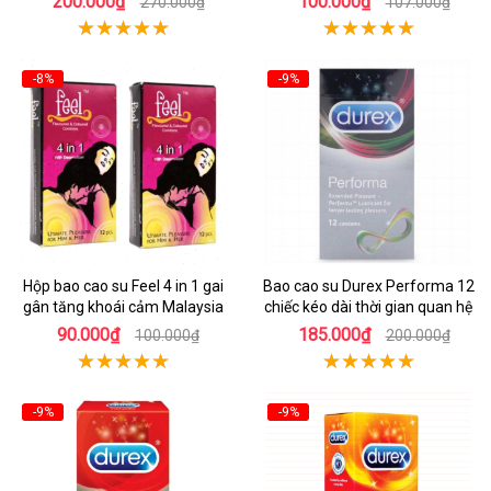
200.000₫
100.000₫
270.000₫
107.000₫
-8%
-9%
Hộp bao cao su Feel 4 in 1 gai
Bao cao su Durex Performa 12
gân tăng khoái cảm Malaysia
chiếc kéo dài thời gian quan hệ
90.000₫
185.000₫
100.000₫
200.000₫
-9%
-9%