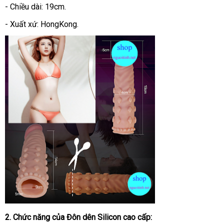
- Chiều dài: 19cm.
- Xuất xứ: HongKong.
2
mới
. Chức năng
rẻ
của
Đôn dên Silicon cao cấp
: