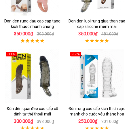
Don den rung dau cao cap tang
Don den luoi rung giua than cao
kich thuoc nhanh chong
cap silicone mem mai
350.000₫
350.000₫
393.000₫
481.000₫
-11%
-17%
Đôn dên quai đeo cao cấp cố
Đôn rung cao cấp kích thích cực
định tư thế thoải mái
mạnh cho cuộc yêu thăng hoa
300.000₫
250.000₫
393.000₫
301.000₫