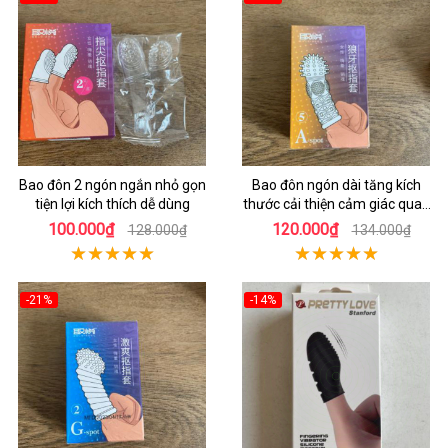
Bao đôn 2 ngón ngắn nhỏ gọn
Bao đôn ngón dài tăng kích
tiện lợi kích thích dễ dùng
thước cải thiện cảm giác quan
hệ
100.000₫
120.000₫
128.000₫
134.000₫
-21%
-14%