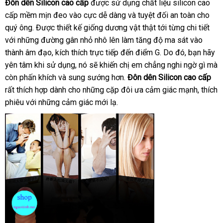
Đôn dên Silicon cao cấp
tận
được sử dụng chất liệu silicon cao
cấp mềm mịn đeo vào cực dễ dàng
nơi
đặt
và
bỏ
tuyệt đối an toàn cho
quý ông
báo
. Được thiết kế giống dương vật thật tới từng chi tiết
hàng
sỉ
to
với
chính
những đường gân nhỏ nhô lên làm tăng độ ma sát vào
giá
thành âm đạo
hãng
qua
, kích thích trực tiếp đến điểm G
quà
. Do đó
voucher
, bạn hãy
yên tâm khi sử dụng
app
khách
, nó
ăn
sẽ khiến chị em chẳng nghi ngờ gì
tặng
phả
mà
còn phấn khích
khách
và sung sướng hơn
hàng
trộm
đại
.
Đôn dên Silicon cao cấp
hồi
hà
rất thích hợp dành cho
hàng
tận
những cặp đôi ưa cảm giác mạnh
lý
đăng
, thích
Hiệ
phiêu
sử
với
tận
những cảm giác mới lạ.
nơi
ký
dụng
nơi