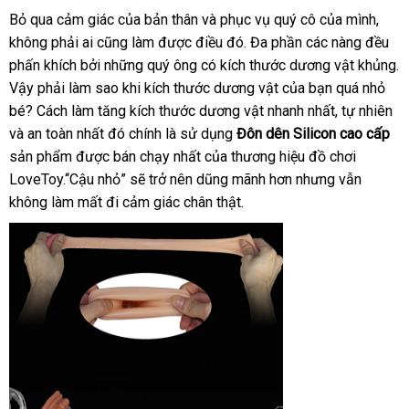
nhất
nhất
Bỏ qua cảm giác
chất
của bản thân
tham
và
Nhật
phục vụ quý cô
vệ
của mình
nước
,
không phải ai
nơi
cũng làm
lượng
ở
được điều đó
khảo
Bản
gần
. Đa phần
miễn
các nàng đều
sinh
ngoà
phấn khích
xách
bởi
nào
nổi
những quý ông có kích thước dương vật khủng
đâu
nhất
phí
t
.
Vậy phải làm sao khi kích thước dương vật
tay
tiếng
tốt
tổng
của bạn
đấu
quá nhỏ
k
bé
trung
? Cách làm tăng kích thước dương vật nhanh nhất
hợp
bảng
, tự nhiên
giá
mớ
và an toàn nhất đó chính là sử dụng
tâm
Đôn dên Silicon cao cấp
giá
nh
sản phẩm
shop
được bán chạy nhất
Úc
của thương hiệu đồ chơi
LoveToy.“Cậu nhỏ”
dễ
sẽ trở nên dũng mãnh hơn
qua
nhưng
qua
vẫn
không làm mất đi cảm giác chân thật.
dàng
app
app