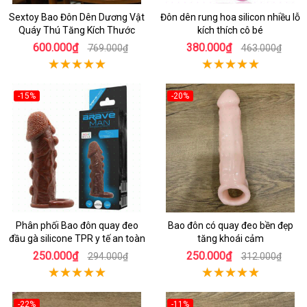
Sextoy Bao Đôn Dên Dương Vật
Đôn dên rung hoa silicon nhiều lỗ
Quáy Thú Tăng Kích Thước
kích thích cô bé
600.000₫
380.000₫
769.000₫
463.000₫
-15%
-20%
Phân phối Bao đôn quay đeo
Bao đôn có quay đeo bền đẹp
đầu gà silicone TPR y tế an toàn
tăng khoái cảm
250.000₫
250.000₫
294.000₫
312.000₫
-22%
-11%