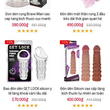
Don den rung Brave Man cao
Đôn dên mắt thần rung 2 đầu
cap tang kich thuoc cuc manh
kéo dài thời gian quan hệ
380.000₫
490.000₫
481.000₫
530.000₫
-19%
-10%
Bao đôn dên GET LOCK silicon y
Đôn dên Silicon cao cấp tăng
tế tăng khoái cảm lâu dài
kích thước tự nhiên an toàn
270.000₫
400.000₫
300.000₫
444.000₫