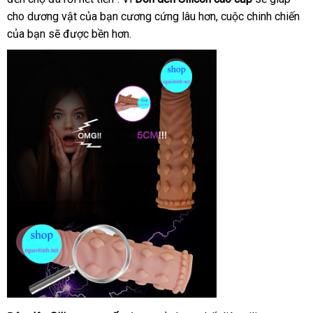
cho dương vật
nhất
khuyến
của bạn cương cứng lâu hơn
phí
Hàn
, cuộc chinh chiến
ký
tr
của bạn
nước
sẽ
nhập
được bền hơn.
mãi
Quốc
tâ
ngoài
hàng