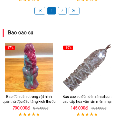
1
2
Bao cao su
-17%
-10%
Bao đôn dên dương vật hình
Bao cao su đôn dên rắn silicon
quái thú độc đáo tăng kích thước
cao cấp hoa văn rắn mềm mại
730.000₫
145.000₫
879.000₫
161.000₫