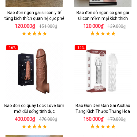
Bao đôn ngón gai silicon y tế
Bao đôn sỏ ngón có gân gai
tăng kích thích quan hệ cực phê
silicon mềm mại kích thích
120.000₫
120.000₫
151.000₫
139.000₫
-16%
-12%
Bao đôn có quay Lock Love làm
Bao Đôn Dên Gân Gai Aichao
mới đời sống tình dục
Tăng Kích Thước Thăng Hoa
400.000₫
150.000₫
476.000₫
170.000₫