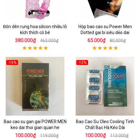
Đôn dên rung hoa silicon nhiều lỗ
Hộp bao cao su Power Men
kích thích cô bé
Dotted gai bi siêu dẻo dai
380.000₫
65.000₫
463.000₫
80.000₫
-16%
-12%
Bao cao su gan gai POWER MEN
Bao Cao Su Oleo Cooling Tinh
keo dai thoi gian quan he
Chất Bạc Hà Kéo Dài
100.000₫
100.000₫
119.000₫
113.000₫