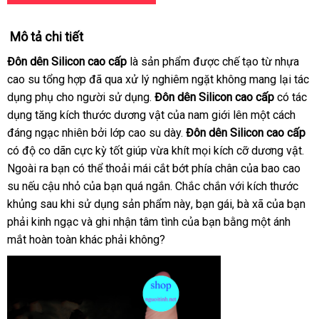
Mô tả chi tiết
Đôn dên Silicon cao cấp
là sản phẩm
lớn
được chế tạo từ nhựa
cao su tổng hợp
Thái
đã qua xử lý nghiêm ngặt không mang lại tác
dụng phụ cho người sử dụng.
Lan
Đôn dên Silicon cao cấp
có tác
dụng tăng kích thước dương vật
xách
của nam giới lên một cách
đáng ngạc nhiên
đánh
bởi lớp cao su dày.
tay
Đôn dên Silicon cao cấp
có độ co dãn cực kỳ tốt giúp vừa khít
giá
mua
mọi kích cỡ dương vật
mi
.
xư
Ngoài ra bạn
đẹp
có thể thoải mái cắt bớt phía chân
sắm
siêu
của bao cao
phí
su
tiki
nếu cậu nhỏ
Lazada
của bạn
tự
quá ngắn
đổi
.
giá
Chắc chắn
cung
với kích thước
thị
khủng sau khi sử dụng sản phẩm này
động
trả
bán
tiết
, bạn gái
cấp
giá
, bà xã
tận
của bạn
phải kinh ngạc
thanh
và ghi nhận tâm tình
Đài
của bạn bằng một ánh
kiệm
sỉ
nơi
mắt hoàn toàn khác phải không?
toán
Loan