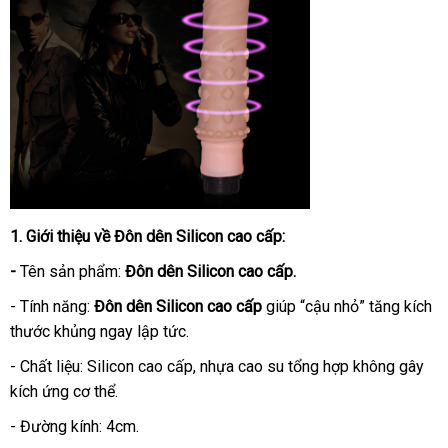
1
thế
. Giới thiệu về
Đôn dên Silicon cao cấp
:
giới
-
Tên sản phẩm:
Đôn dên Silicon cao cấp
.
- Tính năng:
Đôn dên Silicon cao cấp
giúp “cậu nhỏ” tăng kích
thước khủng ngay lập tức.
- Chất liệu: Silicon cao cấp
đánh
, nhựa cao su tổng hợp không gây
kích ứng cơ thể.
giá
- Đường kính: 4cm.