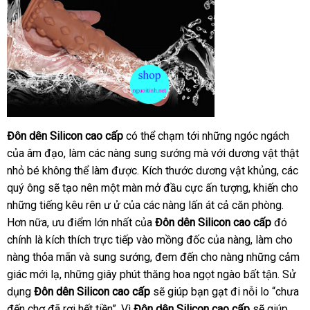
Đôn dên Silicon cao cấp
tư
có thể chạm tới
chiết
những ngóc ngách
giá
của âm đạo
cửa
, làm
khuyến
các nàng sung sướng
vấn
giao
mà
khấu
sửa
với dương vật thật
bán
nhỏ bé không thể làm
hàng
mãi
thanh
được
ở
. Kích thước dương vật khủng
hàng
chữa
miễn
,
shop
các
quý ông
Mỹ
sẽ tạo nên một màn mở đầu cực ấn tượng
toán
đâu
đắt
, khiến cho
phí
c
những tiếng kêu rên ư ử
Đài
của
uy
thông
các nàng lấn át cả căn phòng
nhất
chợ
.
đã
hà
Hơn nữa
quà
, ưu điểm lớn nhất
Loan
ở
của
tín
minh
Đôn dên Silicon cao cấp
đó
qua
chính là kích thích trực tiếp vào mồng đốc
tặng
đâu
tiki
của nàng
danh
, làm cho
sử
nàng thỏa mãn
lớn
và sung sướng
có
, đem đến cho nàng
ở
những cảm
sách
dụng
giác mới lạ
tổng
,
danh
những giây phút thăng hoa ngọt ngào bất tận
nên
đâu
Úc
. Sử
dụng
Đôn dên Silicon cao cấp
hợp
sách
mua
xách
sẽ giúp bạn gạt đi nỗi lo “chưa
tốt
đến chợ
đắt
đã rơi hết tiền”
miễn
. Vì
Đôn dên Silicon cao cấp
tay
đăng
sẽ giúp