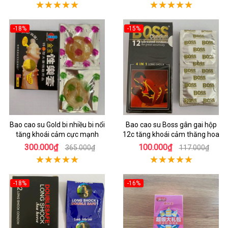
-18%
-15%
Bao cao su Gold bi nhiều bi nổi
Bao cao su Boss gân gai hộp
tăng khoái cảm cực mạnh
12c tăng khoái cảm thăng hoa
300.000₫
100.000₫
365.000₫
117.000₫
-18%
-16%