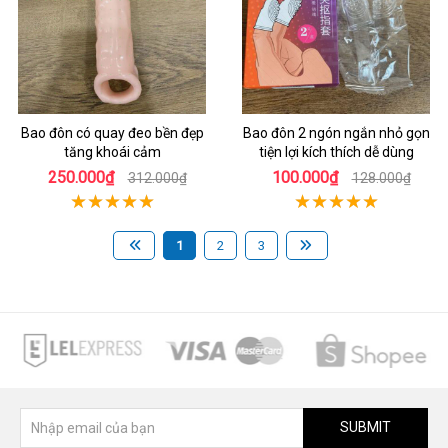
Bao đôn có quay đeo bền đẹp
Bao đôn 2 ngón ngắn nhỏ gọn
tăng khoái cảm
tiện lợi kích thích dễ dùng
250.000₫
100.000₫
312.000₫
128.000₫
1
2
3
SUBMIT