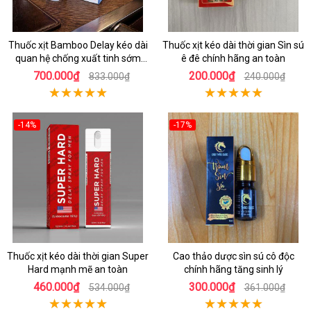
Thuốc xịt Bamboo Delay kéo dài
Thuốc xịt kéo dài thời gian Sìn sú
quan hệ chống xuất tinh sớm
ê đê chính hãng an toàn
chính hãng
700.000₫
200.000₫
833.000₫
240.000₫
-14%
-17%
Thuốc xịt kéo dài thời gian Super
Cao thảo dược sìn sú cô độc
Hard mạnh mẽ an toàn
chính hãng tăng sinh lý
460.000₫
300.000₫
534.000₫
361.000₫