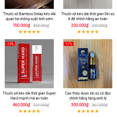
Thuốc xịt Bamboo Delay kéo dài
Thuốc xịt kéo dài thời gian Sìn sú
quan hệ chống xuất tinh sớm
ê đê chính hãng an toàn
chính hãng
700.000₫
200.000₫
833.000₫
240.000₫
-14%
-17%
Thuốc xịt kéo dài thời gian Super
Cao thảo dược sìn sú cô độc
Hard mạnh mẽ an toàn
chính hãng tăng sinh lý
460.000₫
300.000₫
534.000₫
361.000₫