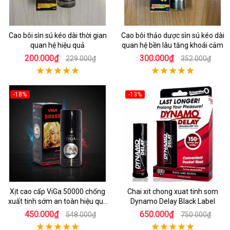
Cao bôi sìn sú kéo dài thời gian
Cao bôi thảo dược sìn sú kéo dài
quan hệ hiệu quả
quan hệ bền lâu tăng khoái cảm
200.000₫
300.000₫
229.000₫
352.000₫
-18%
-13%
Xịt cao cấp ViGa 50000 chống
Chai xit chong xuat tinh som
xuất tinh sớm an toàn hiệu quả
Dynamo Delay Black Label
nhanh
450.000₫
650.000₫
548.000₫
750.000₫