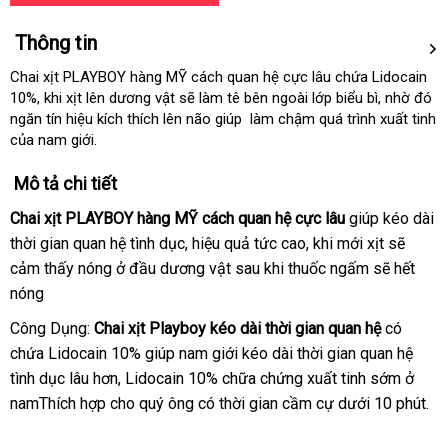
Thông tin
Chai xịt PLAYBOY hàng MỸ cách quan hệ cực lâu
chứa Lidocain
10%
nơi
, khi xịt lên dương vật
giá
sẽ làm tê bên ngoài lớp biểu bì
Hàn
, nhờ đó
ngăn tín hiệu kích thích lên não giúp làm chậm
nào
bán
đấu
quá trình xuất tinh
Quốc
xách
của nam giới.
giá
tay
Mô tả chi tiết
Chai xịt PLAYBOY hàng MỸ cách quan hệ cực lâu
giúp kéo dài
thời gian quan hệ tình dục
shop
, hiệu quả tức cao
giá
, khi mới xịt
chợ
sẽ
cảm thấy nóng ở đầu dương vật sau khi thuốc ngấm
rẻ
thống
sẽ hết
nóng
kê
Công Dụng:
Chai xịt Playboy kéo dài thời gian quan hệ
có
chứa Lidocain 10% giúp nam giới kéo dài thời gian quan hệ
tình dục lâu hơn
Lazada
, Lidocain 10% chữa chứng xuất tinh sớm ở
namThích hợp cho quý ông có thời gian cầm cự dưới 10 phút.