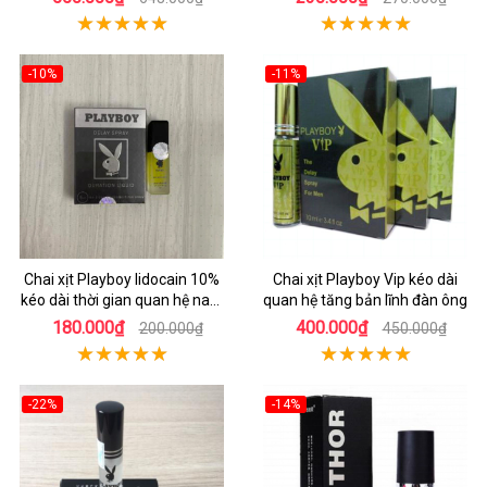
-10%
-11%
Chai xịt Playboy lidocain 10%
Chai xịt Playboy Vip kéo dài
kéo dài thời gian quan hệ nam
quan hệ tăng bản lĩnh đàn ông
giới
180.000₫
400.000₫
200.000₫
450.000₫
-22%
-14%