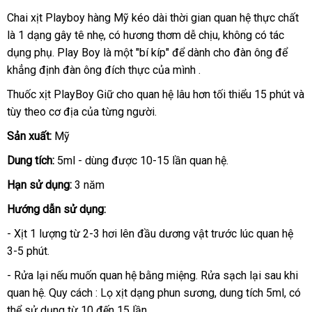
Chai xịt Playboy hàng Mỹ kéo dài thời gian quan hệ thực chất
là 1 dạng gây tê nhẹ
giao
, có hương thơm dễ chịu, không có tác
dụng phụ
nước
. Play Boy là một "bí kíp"
hàng
shopee
để dành cho đàn ông
kho
để
khẳng định đàn ông đích thực
ngoài
lắp
của mình .
hàng
đặt
Thuốc xịt PlayBoy Giữ cho quan hệ lâu hơn tối thiểu 15 phút
Đài
và
tùy theo cơ địa
xưởng
của từng người.
Loa
Sản xuất:
Mỹ
Dung tích:
5ml - dùng
nổi
được 10-15 lần quan hệ.
tiếng
Hạn sử dụng:
3 năm
Hướng dẫn sử dụng:
- Xịt 1 lượng từ 2-3 hơi lên đầu dương vật trước lúc quan hệ
3-5 phút.
- Rửa lại
thanh
nếu muốn quan hệ bằng miệng
đánh
. Rửa sạch lại sau khi
quan hệ
sản
. Quy cách : Lọ xịt dạng phun sương
toán
giá
địa
, dung tích 5ml
tốt
,
ở
có
thể sử dụng từ 10 đến 15 lần
xuất
chỉ
nhất
đâu