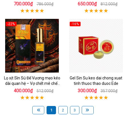
700.000₫
650.000₫
786.000₫
812.000₫
-22%
-16%
Lọ xịt Sìn Sú Đế Vương mẹo kéo
Gel Sin Su keo dai chong xuat
dài quan hệ – Vợ chết mê chết
tinh thuoc thao duoc Ede
mệt
400.000₫
300.000₫
512.000₫
357.000₫
1
2
3