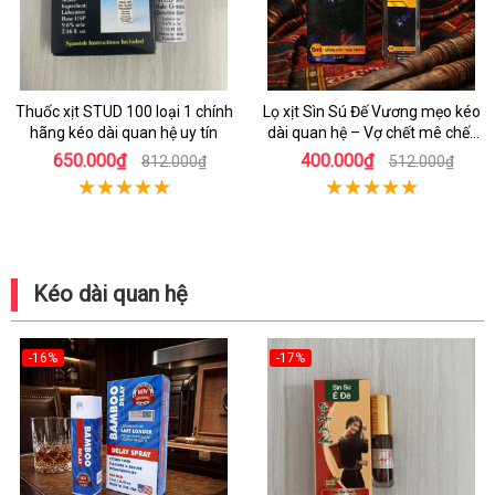
Thuốc xịt STUD 100 loại 1 chính
Lọ xịt Sìn Sú Đế Vương mẹo kéo
hãng kéo dài quan hệ uy tín
dài quan hệ – Vợ chết mê chết
mệt
650.000₫
400.000₫
812.000₫
512.000₫
Kéo dài quan hệ
-16%
-17%