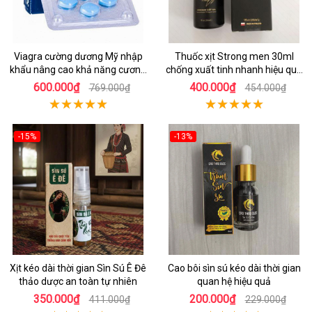
Viagra cường dương Mỹ nhập
Thuốc xịt Strong men 30ml
khẩu nâng cao khả năng cương
chống xuất tinh nhanh hiệu quả
cứng
Ba Lan
600.000₫
400.000₫
769.000₫
454.000₫
-15%
-13%
Xịt kéo dài thời gian Sìn Sú Ê Đê
Cao bôi sìn sú kéo dài thời gian
thảo dược an toàn tự nhiên
quan hệ hiệu quả
350.000₫
200.000₫
411.000₫
229.000₫