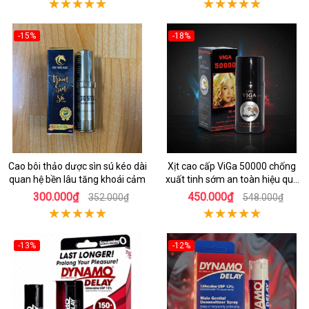
-15%
-18%
Cao bôi thảo dược sìn sú kéo dài
Xịt cao cấp ViGa 50000 chống
quan hệ bền lâu tăng khoái cảm
xuất tinh sớm an toàn hiệu quả
nhanh
300.000₫
450.000₫
352.000₫
548.000₫
-13%
-12%