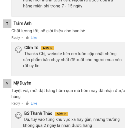
hàng mới thanh toán tiền. Ngoài ra được đổi/trả
hàng miễn phí trong 7 - 15 ngày
Trâm Anh
T
Chất lượng tốt, sẽ giới thiệu cho bạn bè.
Reply
Like
●
Cẩm Tú
ADMIN
Thanks Chị, website bên em luôn cập nhật những
sản phẩm bán chạy nhất đề xuất cho người mua nên
rất uy tín.
Mỹ Duyên
M
Tuyệt vời, mới đặt hàng hôm qua mà hôm nay đã nhận được
hàng.
Reply
Like
●
BS Thanh Thảo
ADMIN
Dạ, tùy vào từng khu vực xa hay gần, nhưng thường
không quá 2 ngày là nhận được hàng