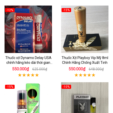
-12%
-15%
Thuốc xịt Dynamo Delay USA
Thuốc Xịt Playboy Vip Mỹ 8ml
chính hãng kéo dài thời gian
Chính Hãng Chống Xuất Tinh
quan hệ
550.000₫
550.000₫
625.000₫
648.000₫
-15%
-10%