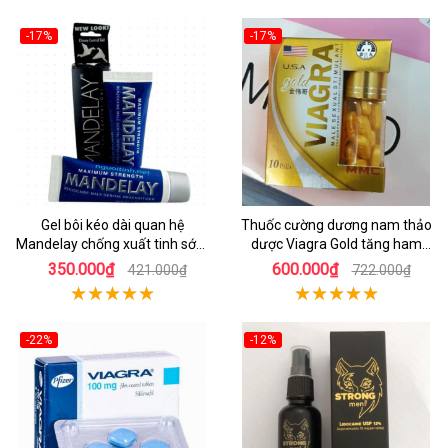
-17%
-17%
Gel bôi kéo dài quan hệ
Thuốc cường dương nam thảo
Mandelay chống xuất tinh sớm
dược Viagra Gold tăng ham
hiệu quả
muốn
350.000₫
600.000₫
421.000₫
722.000₫
-22%
-12%