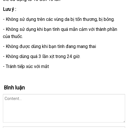
Lưu ý :
- Không sử dụng trên
nhận
các vùng da bị tổn thương
nhanh
, bị bỏng.
hàng
nhất
- Không sử dụng khi bạn tình quá mẫn cảm
bảo
với thành phần
đẹp
của thuốc.
hành
- Không
tổng
được dùng khi bạn tình đang mang thai
hợp
- Không dùng
thanh
quá 3 lần xịt trong 24 giờ.
toán
- Tránh tiếp xúc
cung
với mắt
cấp
Bình luận