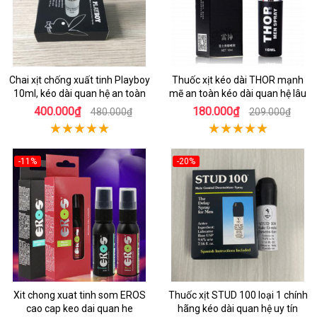
Chai xịt chống xuất tinh Playboy
Thuốc xịt kéo dài THOR mạnh
10ml, kéo dài quan hệ an toàn
mẽ an toàn kéo dài quan hệ lâu
400.000₫
180.000₫
480.000₫
209.000₫
-11%
-20%
Xit chong xuat tinh som EROS
Thuốc xịt STUD 100 loại 1 chính
cao cap keo dai quan he
hãng kéo dài quan hệ uy tín