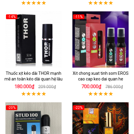
-14%
-11%
Thuốc xịt kéo dài THOR mạnh
Xit chong xuat tinh som EROS
mẽ an toàn kéo dài quan hệ lâu
cao cap keo dai quan he
180.000₫
700.000₫
209.000₫
786.000₫
-20%
-22%