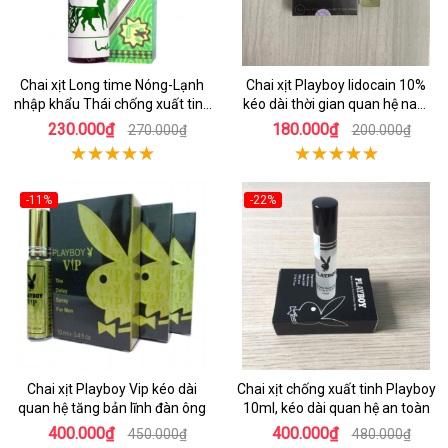
Chai xịt Long time Nóng-Lạnh
Chai xịt Playboy lidocain 10%
nhập khẩu Thái chống xuất tinh
kéo dài thời gian quan hệ nam
sớm
giới
230.000₫
180.000₫
270.000₫
200.000₫
-11%
-22%
Chai xịt Playboy Vip kéo dài
Chai xịt chống xuất tinh Playboy
quan hệ tăng bản lĩnh đàn ông
10ml, kéo dài quan hệ an toàn
400.000₫
400.000₫
450.000₫
480.000₫