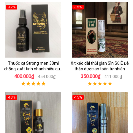
-12%
-15%
Thuốc xịt Strong men 30ml
Xịt kéo dài thời gian Sìn Sú Ê Đê
chống xuất tinh nhanh hiệu quả
thảo dược an toàn tự nhiên
Ba Lan
400.000₫
350.000₫
454.000₫
411.000₫
-13%
-15%