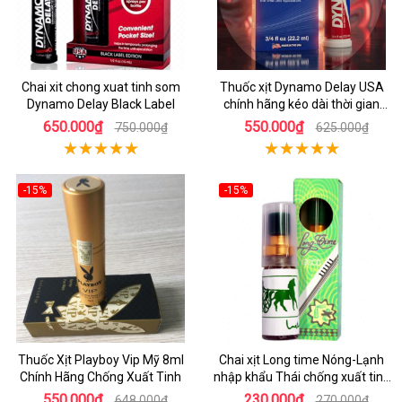
Chai xit chong xuat tinh som
Thuốc xịt Dynamo Delay USA
Dynamo Delay Black Label
chính hãng kéo dài thời gian
quan hệ
650.000₫
550.000₫
750.000₫
625.000₫
-15%
-15%
Thuốc Xịt Playboy Vip Mỹ 8ml
Chai xịt Long time Nóng-Lạnh
Chính Hãng Chống Xuất Tinh
nhập khẩu Thái chống xuất tinh
sớm
550.000₫
230.000₫
648.000₫
270.000₫