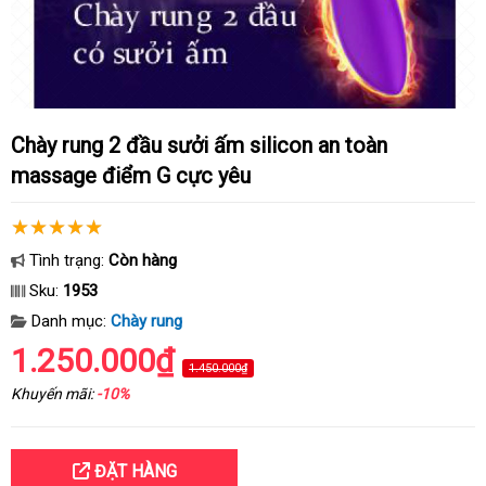
Chày rung 2 đầu sưởi ấm silicon an toàn
massage điểm G cực yêu
Tình trạng:
Còn hàng
Sku:
1953
Danh mục:
Chày rung
1.250.000₫
1.450.000₫
Khuyến mãi:
-10%
ĐẶT HÀNG