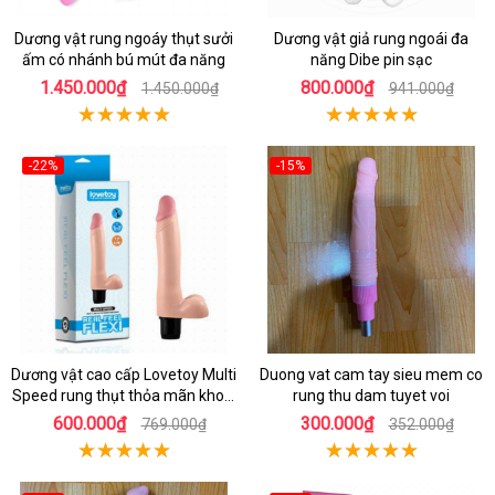
Dương vật rung ngoáy thụt sưởi
Dương vật giả rung ngoái đa
ấm có nhánh bú mút đa năng
năng Dibe pin sạc
1.450.000₫
800.000₫
1.450.000₫
941.000₫
-22%
-15%
Dương vật cao cấp Lovetoy Multi
Duong vat cam tay sieu mem co
Speed rung thụt thỏa mãn khoái
rung thu dam tuyet voi
cảm
600.000₫
300.000₫
769.000₫
352.000₫