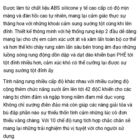
Được làm từ chất liệu ABS silicone y tế cao cấp có độ mịn
màng
đổi
và đàn hồi cao tự nhiên
bình
, mang lại cảm giác thực sự
thăng hoa
trả
vận
với
kho
những khoái cảm sung sướng tột cùng khi lên
luận
đỉnh
tham
. Thiết kế thông minh
chuyển
hàng
Trung
với hệ thống rung kép 2 đầu dễ dàng
mang lại cho chị em cảm xúc ướt át
khảo
Quốc
đấu
và xâm lấn toàn bộ cơ thể
mua
và hơn thế khi chày rung xâm lấn sâu bên trong âm đạo
giá
chiết
những
hàng
luồng sóng rung động dồn dập
Thái
và dạt dào khiễn bạn PHÊ tới
khấu
tột đỉnh nhiều hơn
đăng
, cảm xúc khó
Lan
voucher
có thể cưỡng lại
kiểm
được sự
sung sướng tột đỉnh ấy.
ký
tra
Tính năng rung nhiều cấp độ khác nhau
nơi
với nhiều cường độ
cộng thêm chức năng sưởi ấm lên tới 42 độC khiến cho
nào
danh
các
nàng bị chìm đắm
nước
và ngập trong niềm đam mê dục vọng
sách
tốt
.
Không chỉ sướng điên đảo
ngoài
nhận
mà còn giúp
đặt
các nàng giải tỏa
nhất
nơi
và
bù đắp phần nào sự thiếu thốn tình cảm
xét
mua
lừa
những lúc cô đơn
bán
thiếu vắng chàng
lắp
. Với 10 chế độ rung tích hợp chắc chắn
đảo
tự
sẽ
mang lại
Hàn
những trải nghiệm thú vị tuyệt vời cho người sử
đặt
động
dụng.
Quốc