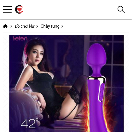
Đồ chơi Nữ
Chày rung