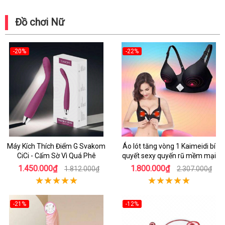
Đồ chơi Nữ
-20%
-22%
Máy Kích Thích Điểm G Svakom
Áo lót tăng vòng 1 Kaimeidi bí
CiCi - Cấm Sờ Vì Quá Phê
quyết sexy quyến rũ mềm mại
1.450.000₫
1.800.000₫
1.812.000₫
2.307.000₫
-21%
-12%