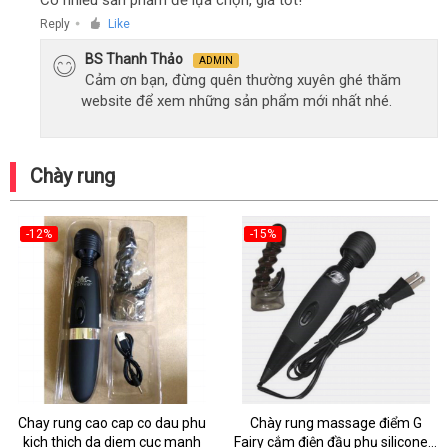
Có nhiều sản phẩm để lựa chọn, giá tốt!
Reply
Like
●
BS Thanh Thảo
ADMIN
Cảm ơn bạn, đừng quên thường xuyên ghé thăm
website để xem những sản phẩm mới nhất nhé.
Chày rung
-12%
-15%
Chay rung cao cap co dau phu
Chày rung massage điểm G
kich thich da diem cuc manh
Fairy cắm điện đầu phụ silicone y