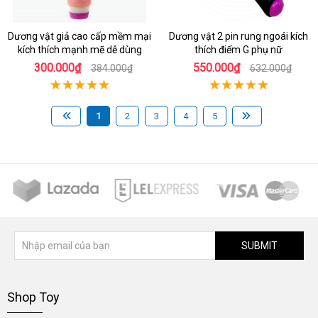
Dương vật giả cao cấp mềm mại
Dương vật 2 pin rung ngoái kích
kích thích mạnh mẽ dễ dùng
thích điểm G phụ nữ
300.000₫
550.000₫
384.000₫
632.000₫
1
2
3
4
5
SUBMIT
Shop Toy