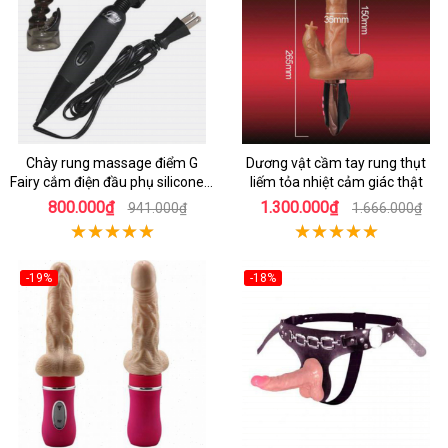
Chày rung massage điểm G
Dương vật cầm tay rung thụt
Fairy cắm điện đầu phụ silicone y
liếm tỏa nhiệt cảm giác thật
tế an toàn
800.000₫
1.300.000₫
941.000₫
1.666.000₫
-19%
-18%