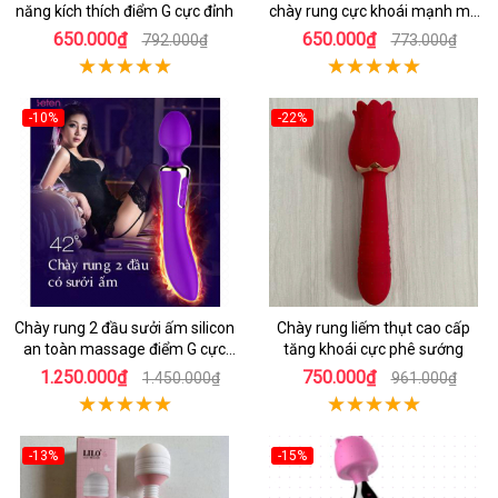
năng kích thích điểm G cực đỉnh
chày rung cực khoái mạnh mẽ
an toàn
650.000₫
650.000₫
792.000₫
773.000₫
-10%
-22%
Chày rung 2 đầu sưởi ấm silicon
Chày rung liếm thụt cao cấp
an toàn massage điểm G cực
tăng khoái cực phê sướng
yêu
1.250.000₫
750.000₫
1.450.000₫
961.000₫
-13%
-15%