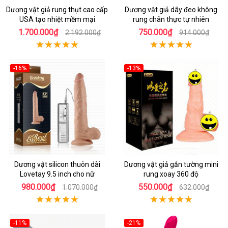
Dương vật giả rung thụt cao cấp
Dương vật giả dây đeo không
USA tạo nhiệt mềm mại
rung chân thực tự nhiên
1.700.000₫
750.000₫
2.192.000₫
914.000₫
-16%
-13%
Dương vật silicon thuôn dài
Dương vật giả gắn tường mini
Lovetay 9.5 inch cho nữ
rung xoay 360 độ
980.000₫
550.000₫
1.070.000₫
632.000₫
-11%
-21%