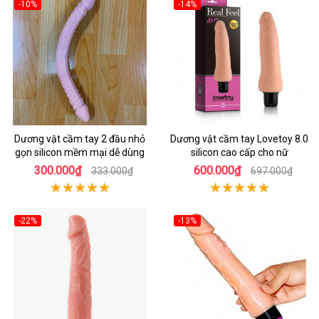
-10%
-14%
Dương vật cầm tay 2 đầu nhỏ
Dương vật cầm tay Lovetoy 8.0
gọn silicon mềm mại dễ dùng
silicon cao cấp cho nữ
300.000₫
600.000₫
333.000₫
697.000₫
-22%
-13%