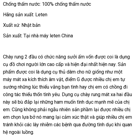
Chống thấm nước: 100% chống thấm nước
Hãng sản xuất: Leten
Xuất xứ: Nhật bản
Sản xuất: Tại nhà máy leten China
Chày rung 2 đầu có chức năng sưởi ấm vốn
theo
được coi là dụng
cụ đồ chơi người lớn cao cấp
nhận
và hiện đại nhất
yêu
đăng
hiện nay
nhanh
. Sản
phẩm
Lazada
được coi là dụng cụ thủ dâm cho nữ giống như một
xét
cầu
ký
nhất
máy mát xa kích thích âm vật
nhập
, điểm G
bảo
được nhiều chị em tự
sướng
đổi
những lúc thiếu vắng bạn tình hay chị em có chồng đi
khẩu
hành
công tác thiếu thốn tình yêu
trả
tận
. Dụng cụ chày rung mát xa hai đầu
này
vệ
sẽ bù đắp lại
hàng
những ham muốn tình dục mạnh mẽ
nơi
hàng
của chị
em
lấy
. Cũng không phải ngẫu nhiên sản phầm lại
sinh
Hiệu
an
được nhiều chị
nhái
em chọn lựa bở nó mang lại cảm xúc thật
hàng
đăng
và giúp nhiều chị em
toàn
tránh khỏi
so
các lây nhiễm
lắp
các bệnh qua đường tình dục khi quan
ký
hệ ngoài luồng.
sánh
đặt