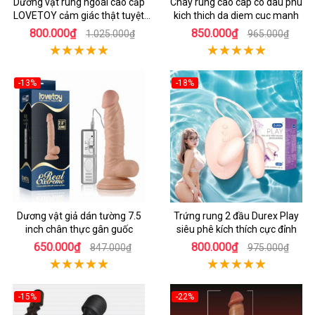
Dương vật rung ngoái cao cấp
Chay rung cao cap co dau phu
LOVETOY cảm giác thật tuyệt
kich thich da diem cuc manh
vời
800.000₫
850.000₫
1.025.000₫
965.000₫
-13%
-18%
Dương vật giả dán tường 7.5
Trứng rung 2 đầu Durex Play
inch chân thực gân guốc
siêu phê kích thích cực đỉnh
650.000₫
800.000₫
847.000₫
975.000₫
-15%
-22%