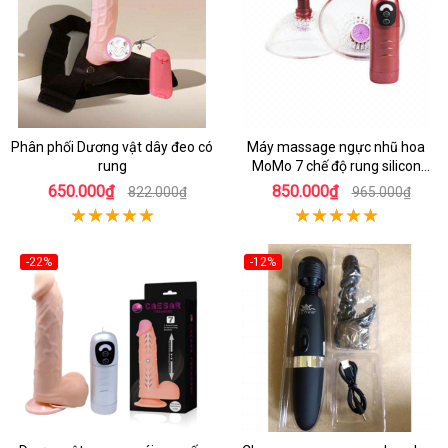
Phân phối Dương vật dây đeo có
Máy massage ngực nhũ hoa
rung
MoMo 7 chế độ rung silicon
mềm mại
650.000₫
850.000₫
822.000₫
965.000₫
-22%
-12%