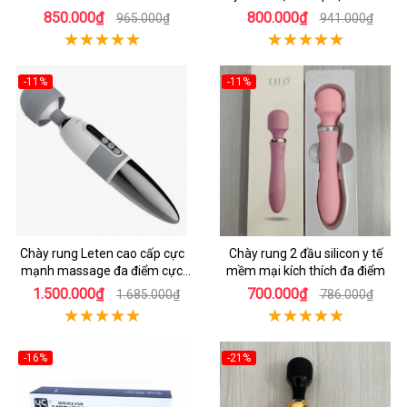
tế an toàn
850.000₫
800.000₫
965.000₫
941.000₫
-11%
-11%
Chày rung Leten cao cấp cực
Chày rung 2 đầu silicon y tế
mạnh massage đa điểm cực
mềm mại kích thích đa điểm
khoái cực phê
1.500.000₫
700.000₫
1.685.000₫
786.000₫
-16%
-21%