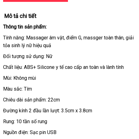
Mô tả chi tiết
Thông tin sản phẩm:
Tính năng: Massager âm vật
nhập
, điểm G
tham
, massger toàn thân
xuất
, giải
tỏa sinh lý nữ hiệu quả
hàng
khảo
khẩu
Đối tượng sử dụng: Nữ
Chất liệu: ABS+ Silicone y tế cao cấp an toàn
facebook
và lành tính
Mùi: Không mùi
Màu sắc: Tím
Chiêu dài sản phẩm: 22cm
Đường kính 2 đầu lần lượt: 3.5cm x 3.8cm
Rung: 10 tần số rung
Nguồn điện: Sạc pin USB