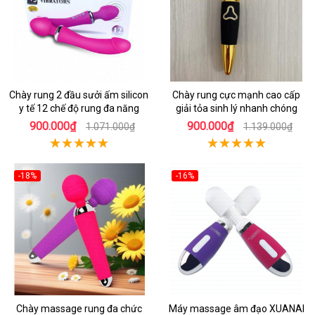
Chày rung 2 đầu sưởi ấm silicon
Chày rung cực mạnh cao cấp
y tế 12 chế độ rung đa năng
giải tỏa sinh lý nhanh chóng
900.000₫
900.000₫
1.071.000₫
1.139.000₫
-18%
-16%
Chày massage rung đa chức
Máy massage âm đạo XUANAI