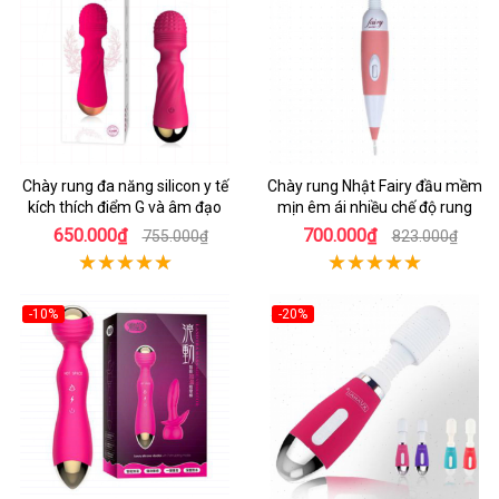
Chày rung đa năng silicon y tế
Chày rung Nhật Fairy đầu mềm
kích thích điểm G và âm đạo
mịn êm ái nhiều chế độ rung
650.000₫
700.000₫
755.000₫
823.000₫
-10%
-20%