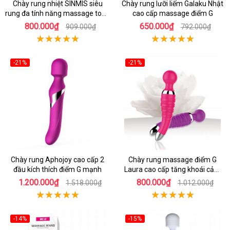
Chày rung nhiệt SINMIS siêu
Chày rung lưỡi liếm Galaku Nhật
rung đa tính năng massage toàn
cao cấp massage điểm G
thân
800.000₫
650.000₫
909.000₫
792.000₫
-21%
-21%
Chày rung Aphojoy cao cấp 2
Chày rung massage điểm G
đầu kích thích điểm G mạnh
Laura cao cấp tăng khoái cảm
nhanh
1.200.000₫
800.000₫
1.518.000₫
1.012.000₫
-14%
-15%