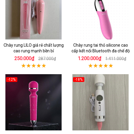
Chày rung LILO giá rẻ chất lượng
Chày rung tai thỏ silicone cao
cao rung mạnh bền bỉ
cấp kết nối Bluetooth đa chế độ
250.000₫
1.200.000₫
287.000₫
1.411.000₫
-12%
-18%