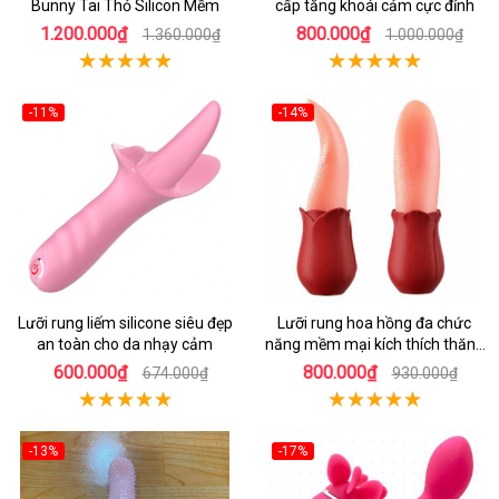
Bunny Tai Thỏ Silicon Mềm
cấp tăng khoái cảm cực đỉnh
1.200.000₫
800.000₫
1.360.000₫
1.000.000₫
-11%
-14%
Lưỡi rung liếm silicone siêu đẹp
Lưỡi rung hoa hồng đa chức
an toàn cho da nhạy cảm
năng mềm mại kích thích thăng
hoa nhanh
600.000₫
800.000₫
674.000₫
930.000₫
-13%
-17%