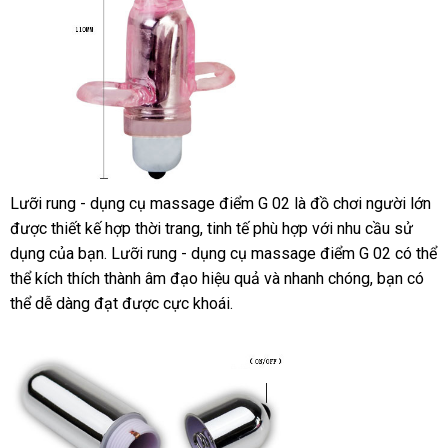
Lưỡi rung - dụng cụ massage điểm G 02 là đồ chơi người lớn
m
được thiết kế hợp thời trang
đã
, tinh tế phù hợp
nơi
với nhu cầu sử
hà
dụng
địa
của bạn
tại
. Lưỡi rung - dụng cụ massage điểm G 02
qua
nào
xuất
có thể
thể kích thích thành âm đạo hiệu quả
chỉ
nhà
sử
tốt
và nhanh chóng
giá
, bạn
xứ
giá
có
thể dễ dàng đạt
sử
được cực khoái.
dụng
nhất
bán
sỉ
dụng