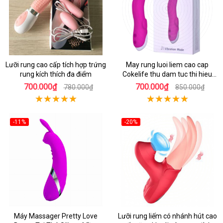
Lưỡi rung cao cấp tích hợp trứng
May rung luoi liem cao cap
rung kích thích đa điểm
Cokelife thu dam tuc thi hieu
qua
700.000₫
700.000₫
780.000₫
850.000₫
-11%
-20%
Máy Massager Pretty Love
Lưỡi rung liếm có nhánh hút cao