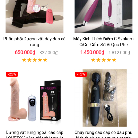
Phân phối Dương vật dây đeo có
Máy Kích Thích Điểm G Svakom
rung
CiCi - Cấm Sờ Vì Quá Phê
650.000₫
1.450.000₫
822.000₫
1.812.000₫
-22%
-12%
Dương vật rung ngoái cao cấp
Chay rung cao cap co dau phu