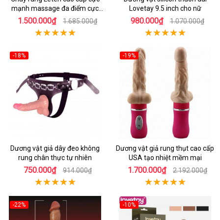
mạnh massage đa điểm cực
Lovetay 9.5 inch cho nữ
khoái cực phê
1.500.000₫
980.000₫
1.685.000₫
1.070.000₫
-18%
-19%
Dương vật giả dây đeo không
Dương vật giả rung thụt cao cấp
rung chân thực tự nhiên
USA tạo nhiệt mềm mại
750.000₫
1.700.000₫
914.000₫
2.192.000₫
-22%
-10%