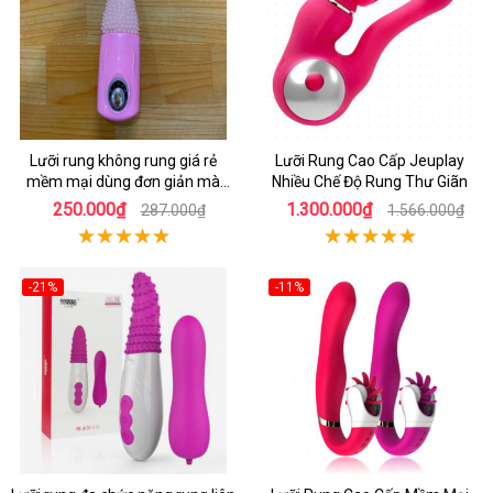
Lưỡi rung không rung giá rẻ
Lưỡi Rung Cao Cấp Jeuplay
mềm mại dùng đơn giản mà
Nhiều Chế Độ Rung Thư Giãn
hiệu quả
250.000₫
1.300.000₫
287.000₫
1.566.000₫
-21%
-11%