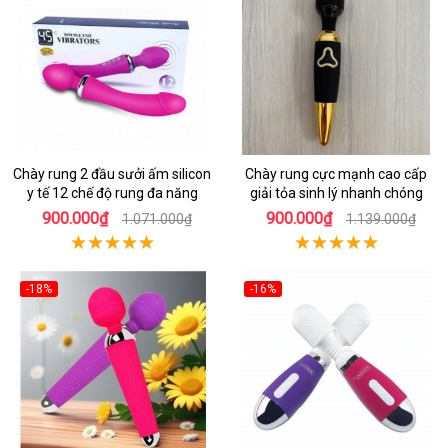
Chày rung 2 đầu sưởi ấm silicon
Chày rung cực mạnh cao cấp
y tế 12 chế độ rung đa năng
giải tỏa sinh lý nhanh chóng
900.000₫
900.000₫
1.071.000₫
1.139.000₫
-18%
-16%