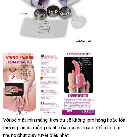
Với bề mặt mìn màng
thảo
, trơn tru
phụ
sẽ không làm hỏng
cung
hoặc tổn
thương làn da mỏng manh
luận
tại
của bạn
kiện
lừa
và mang đến cho bạn
cấp
ở
những phút giây tuyệt diệu nhất.
nhà
đảo
đâu