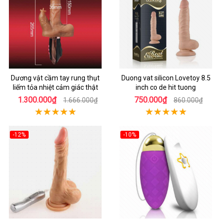
Dương vật cầm tay rung thụt
Duong vat silicon Lovetoy 8.5
liếm tỏa nhiệt cảm giác thật
inch co de hit tuong
1.300.000₫
750.000₫
1.666.000₫
860.000₫
-12%
-10%