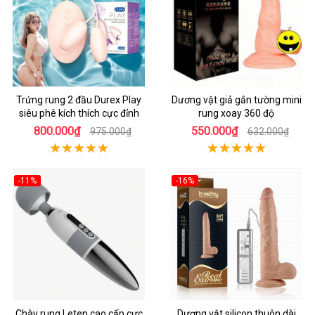
Trứng rung 2 đầu Durex Play
Dương vật giả gắn tường mini
siêu phê kích thích cực đỉnh
rung xoay 360 độ
800.000₫
550.000₫
975.000₫
632.000₫
-11%
-16%
Chày rung Leten cao cấp cực
Dương vật silicon thuôn dài