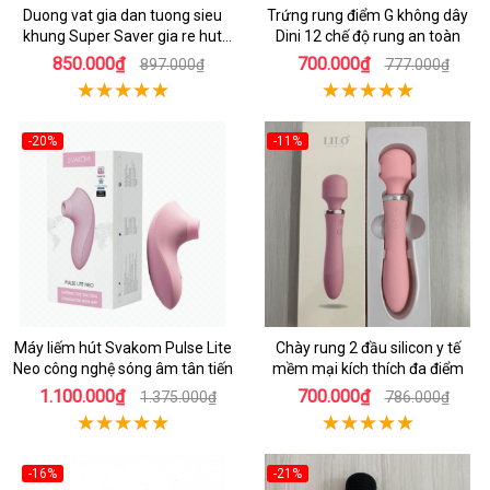
Duong vat gia dan tuong sieu
Trứng rung điểm G không dây
khung Super Saver gia re hut
Dini 12 chế độ rung an toàn
hon
850.000₫
700.000₫
897.000₫
777.000₫
-20%
-11%
Máy liếm hút Svakom Pulse Lite
Chày rung 2 đầu silicon y tế
Neo công nghệ sóng âm tân tiến
mềm mại kích thích đa điểm
1.100.000₫
700.000₫
1.375.000₫
786.000₫
-16%
-21%