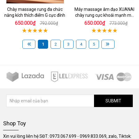
Chày massage rung đa chức
Máy massage âm đạo XUANAI
năng kích thích điểm G cực đỉnh
chày rung cực khoái mạnh mẽ
an toàn
650.000₫
650.000₫
792.000₫
773.000₫
1
2
3
4
5
SUBMIT
Shop Toy
Xin vui lòng liên hệ SĐT: 0973.067.699 - 0969.833.069, zalo, Tiktok: