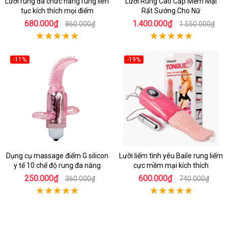
Lưỡi rung đa chức năng rung liên
Lưỡi Rung Cao Cấp Mềm Mại
tục kích thích mọi điểm
Rất Sướng Cho Nữ
680.000₫
1.400.000₫
860.000₫
1.550.000₫
-11%
-19%
Dụng cụ massage điểm G silicon
Lưỡi liếm tình yêu Baile rung liếm
y tế 10 chế độ rung đa năng
cực mềm mại kích thích
250.000₫
600.000₫
360.000₫
740.000₫