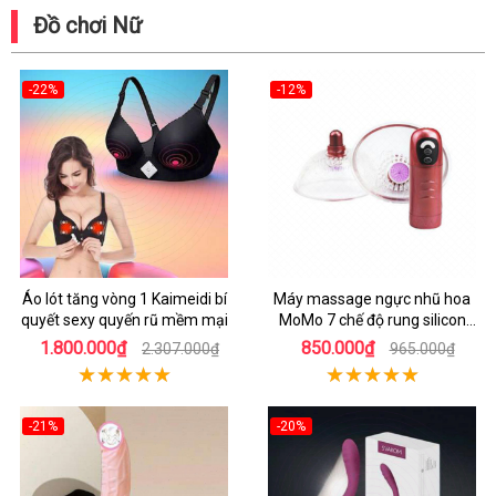
Đồ chơi Nữ
-22%
-12%
Áo lót tăng vòng 1 Kaimeidi bí
Máy massage ngực nhũ hoa
quyết sexy quyến rũ mềm mại
MoMo 7 chế độ rung silicon
mềm mại
1.800.000₫
850.000₫
2.307.000₫
965.000₫
-21%
-20%