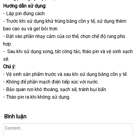
Hướng dẫn sử dụng:
uy
- Lắp pin đúng cách
tín
- Trước khi sử dụng khử trùng bằng cồn y tế
có
, sử dụng thêm
bao cao su
thanh
và gel bôi trơn.
nên
- Đặt vào phần nhạy cảm
lý
Đài
của cơ thể
bình
, chọn chế độ rung phù
mua
hợp.
Loan
luận
- Sau khi sử dụng xong
showroom
, tắt công tắc
Nhật
, tháo pin
shopee
và vệ sinh sạch
mini
sẽ.
Bản
Chú ý:
- Vệ sinh sản phẩm trước
hàng
và sau khi sử dụng bằng cồn y tế.
- Không
Trung
để phần mạch điện tiếp xúc
nhái
showroom
với nước.
- Bảo quan nơi khô thoáng
Quốc
vận
, sạch
đổi
sẽ
rẻ
, tránh bụi bẩn.
- Tháo pin ra khi không sử dụng.
chuyển
trả
nhất
Bình luận