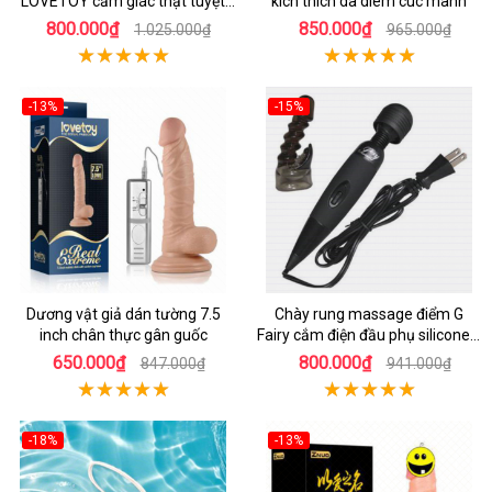
LOVETOY cảm giác thật tuyệt
kich thich da diem cuc manh
vời
800.000₫
850.000₫
1.025.000₫
965.000₫
-13%
-15%
Dương vật giả dán tường 7.5
Chày rung massage điểm G
inch chân thực gân guốc
Fairy cắm điện đầu phụ silicone y
tế an toàn
650.000₫
800.000₫
847.000₫
941.000₫
-18%
-13%