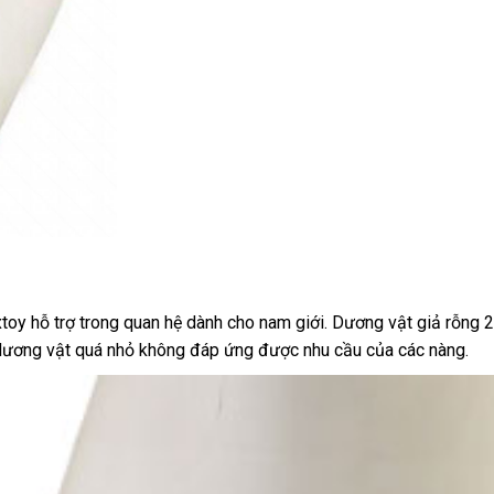
 hỗ trợ trong quan hệ dành cho nam giới
kho
. Dương vật giả rỗng 2
 dương vật
nhận
quá nhỏ không đáp ứng
dễ
được nhu cầu
hàng
so
của
trung
các nàng.
xét
dàng
sánh
tâm