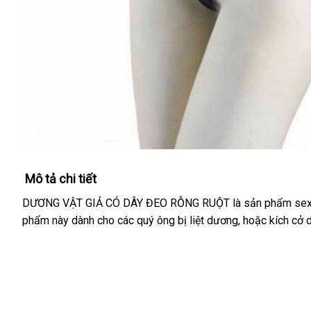
Mô tả chi tiết
DƯƠNG VẬT GIẢ CÓ DÂY ĐEO RỖNG RUỘT là sản phẩm sextoy
phẩm này dành cho
link
các quý ông bị liệt dương
nhận
,
tư
hoặc kích cở
web
xét
vấn