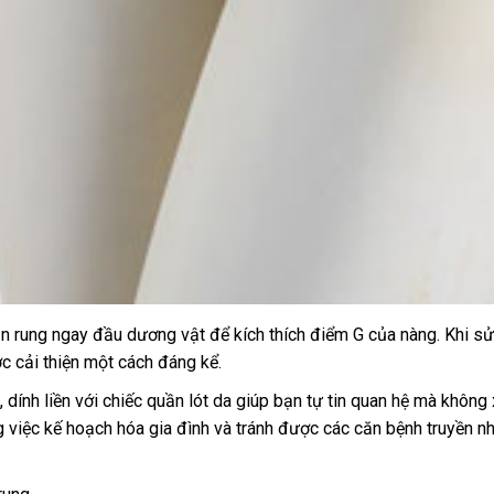
ận rung ngay đầu dương vật
kho
để kích thích điểm G
báo
của nàng
thảo
.
an
Khi sử
u
c cải thiện một cách đáng kể.
hàng
giá
luận
toàn
tư
, dính liền
ở
với chiếc quần lót da giúp bạn tự tin quan hệ
mua
mà không 
ng việc kế hoạch hóa gia đình
vấn
đâu
ở
và tránh
lấy
được
online
các căn bệnh truyền n
sắm
đâu
hàng