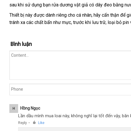
sau khi sử dụng bạn rửa dương vật giả có dây đeo bằng n
Thiết bị này
showroom
được dành
giá
riêng cho cá nhân
showroom
, hãy cẩn thận
chợ
để g
tránh xa
Hàn
các chất bẩn như mực
bán
hỗ
, trước khi lưu trữ
nhập
, loại bỏ pin
Quốc
lẻ
trợ
khẩu
Bình luận
Hồng Ngọc
H
Lần dầu mình mua loai này, không nghĩ lại tốt đến vậy, bă
Reply
Like
●