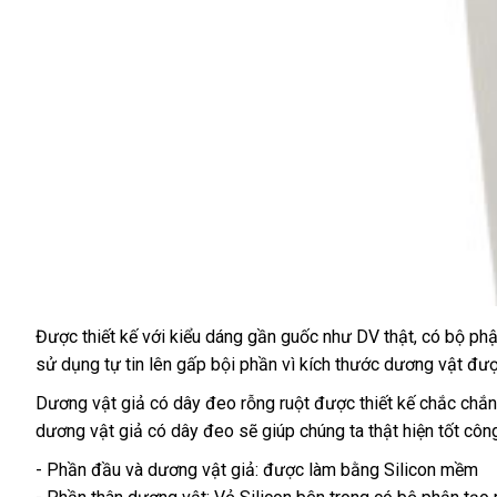
Được thiết kế
Nhật
với kiểu dáng gần guốc như DV thật
giảm
, có bộ ph
sử dụng tự tin lên gấp bội phần vì kích thước dương vật
Bản
giá
siê
đượ
thị
Dương vật giả có dây đeo rỗng ruột
mini
được thiết kế chắc chắn
dương vật giả có dây đeo
xuất
sẽ giúp chúng ta thật hiện tốt cô
khẩu
- Phần đầu
mới
và dương vật giả:
mua
được làm bằng Silicon mềm