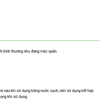
ch bình thường như đang mặc quần.
giảm
và sau khi sữ dụng bằng nước sạch
thương
, nên sữ dụng kết hợp
xưởng
rọng khi sữ dụng.
giá
hiệu