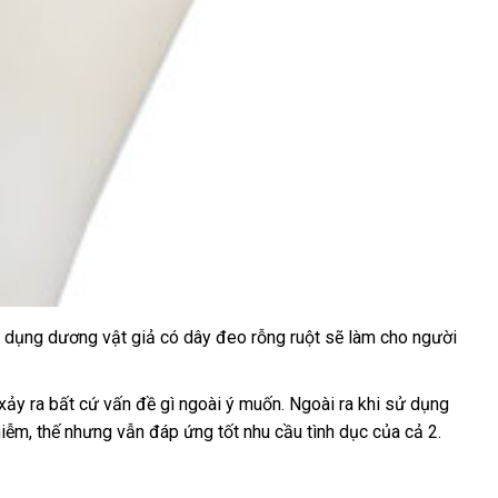
 dụng dương vật giả có dây đeo rỗng ruột
lừa
sẽ làm cho người
đảo
xảy ra
tại
bất cứ vấn đề gì ngoài ý muốn
hàng
.
khách
Ngoài ra khi sử dụng
hiễm
tham
, thế
nhà
Đức
nhưng
bình
vẫn đáp ứng tốt nhu cầu tình dục
nhái
hàng
đặt
của cả 2.
khảo
luận
mua