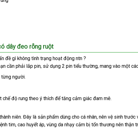
rung
có dây đeo rỗng ruột
n đề gì không tình trạng hoạt động ntn ?
ướng
bạn cần phải lắp pin
mini
, sử dụng 2 pin tiểu thường
siêu
, mang vào một cá
ẫn
thị
n
 từng người.
i
azon
ật chế độ rung theo ý thích
xuất
để tăng cảm giác đam mê.
khẩu
 thành niên
địa
. Đây là sản phẩm dùng cho cá nhân
dịch
, nên vệ sinh trước
ệnh tim
thương
, cao huyết áp
chỉ
đẹp
, vùng da nhạy cảm bị tổn thương nên thận t
vụ
hiệu