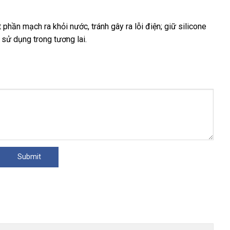
ột phần mạch ra khỏi nước
cũ
, tránh gây ra lỗi điện; giữ silicone
ận
 sử dụng trong tương lai.
t