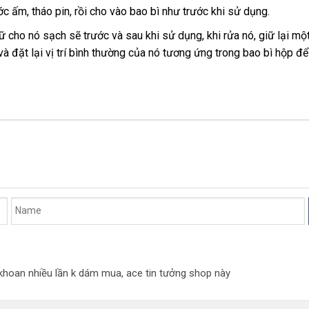
ước ấm
shop
, tháo pin
thế
, rồi cho vào bao bì như trước khi sử dụng.
giới
iữ cho nó sạch
thông
sẽ trước
có
và sau khi sử dụng
nhanh
, khi rửa nó
ở
, giữ lại m
hàng
và đặt lại vị trí bình thường
minh
nên
giá
của nó tương ứng trong bao bì hộp
nhất
đâu
nh
để
nhái
mua
sỉ
uy
xé
tín
n khoan nhiều lần k dám mua, ace tin tưởng shop này