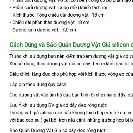
- Phần thân dương vật: Vỏ Silicon bên trong có bộ phận tạo 
nhất
sắm
- Phần cuối dương vật: Là bộ điều khiển tách rời
- Kích thước: Tổng chiều dài dương vật : 18 cm ;
- Chiều dài phần thân dương vật: 18 cm
- Đường kính dương vật: : 3,0 cm
Cách Dùng
tổng
và Bảo Quản Dương Vật Giả silicon 
hợp
Trước khi sử dụng bạn nên kiểm tra xem dương vật giả có vấ
sửa
Khi sử dụng
an
, tháo dương vật giả có dây đeo ra khỏi bao bì
h
, 
chữa
toàn
d
Điều chỉnh tăng đưa cho phù hợp
xưởng
với kích thước vòng eo
phâ
của
phố
Lắp pin theo đúng quy cách.
Cho dương vật vào âm hộ
nổi
của bạn tình rồi nhẹ nhàng đẩy
am
, b
tiếng
Lưu Ý khi sử dụng DV giả có dây đeo rỗng ruột:
Dương vật giả silicon cao cấp không thích hợp
phân
với trẻ em vị
với bao cao su ( gel bôi trơn
lấy
nếu cần)
lấy
những trường hợp bị b
phối
hàng
hàng
Bảo Quản Dương Vật Giả có dây đeo rỗng ruột :