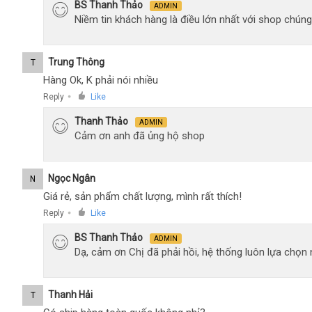
BS Thanh Thảo
ADMIN
Niềm tin khách hàng là điều lớn nhất với shop chúng
Trung Thông
T
Hàng Ok, K phải nói nhiều
Reply
Like
●
Thanh Thảo
ADMIN
Cảm ơn anh đã ủng hộ shop
Ngọc Ngân
N
Giá rẻ, sản phẩm chất lượng, mình rất thích!
Reply
Like
●
BS Thanh Thảo
ADMIN
Dạ, cảm ơn Chị đã phải hồi, hệ thống luôn lựa chọ
Thanh Hải
T