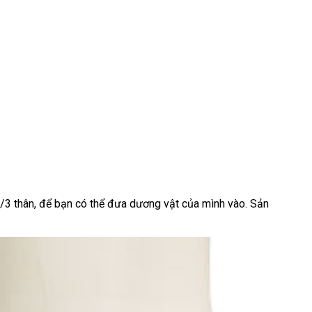
/3 thân
trung
,
rẻ
để bạn
vận
có thể đưa dương vật
đắt
của mình vào
lấy
. Sản
tâm
nhất
chuyển
nhất
hàng