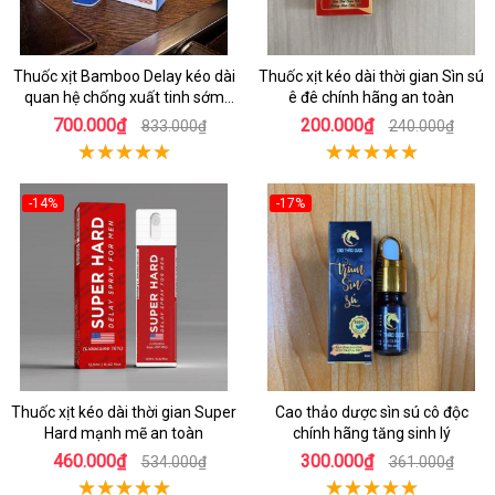
Thuốc xịt Bamboo Delay kéo dài
Thuốc xịt kéo dài thời gian Sìn sú
quan hệ chống xuất tinh sớm
ê đê chính hãng an toàn
chính hãng
700.000₫
200.000₫
833.000₫
240.000₫
-14%
-17%
Thuốc xịt kéo dài thời gian Super
Cao thảo dược sìn sú cô độc
Hard mạnh mẽ an toàn
chính hãng tăng sinh lý
460.000₫
300.000₫
534.000₫
361.000₫