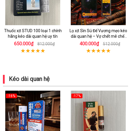
Thuốc xịt STUD 100 loại 1 chính
Lọ xịt Sìn Sú Đế Vương mẹo kéo
hãng kéo dài quan hệ uy tín
dài quan hệ – Vợ chết mê chết
mệt
650.000₫
400.000₫
812.000₫
512.000₫
Kéo dài quan hệ
-16%
-17%