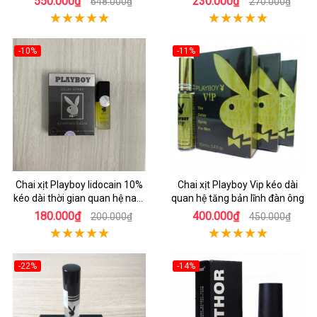
550.000₫
230.000₫
648.000₫
270.000₫
-10%
-11%
Chai xịt Playboy lidocain 10%
Chai xịt Playboy Vip kéo dài
kéo dài thời gian quan hệ nam
quan hệ tăng bản lĩnh đàn ông
giới
180.000₫
400.000₫
200.000₫
450.000₫
-22%
-14%