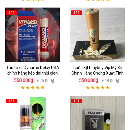
-12%
-15%
Thuốc xịt Dynamo Delay USA
Thuốc Xịt Playboy Vip Mỹ 8ml
chính hãng kéo dài thời gian
Chính Hãng Chống Xuất Tinh
quan hệ
550.000₫
550.000₫
625.000₫
648.000₫
-15%
-10%