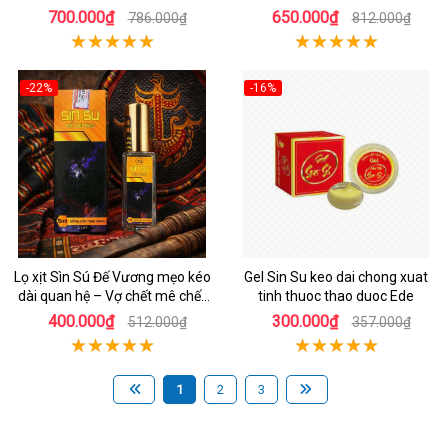
700.000₫
650.000₫
786.000₫
812.000₫
-22%
-16%
Lọ xịt Sìn Sú Đế Vương mẹo kéo
Gel Sin Su keo dai chong xuat
dài quan hệ – Vợ chết mê chết
tinh thuoc thao duoc Ede
mệt
400.000₫
300.000₫
512.000₫
357.000₫
1
2
3