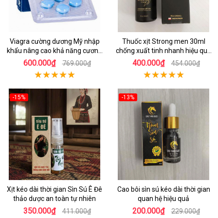
Viagra cường dương Mỹ nhập
Thuốc xịt Strong men 30ml
khẩu nâng cao khả năng cương
chống xuất tinh nhanh hiệu quả
cứng
Ba Lan
600.000₫
400.000₫
769.000₫
454.000₫
-15%
-13%
Xịt kéo dài thời gian Sìn Sú Ê Đê
Cao bôi sìn sú kéo dài thời gian
thảo dược an toàn tự nhiên
quan hệ hiệu quả
350.000₫
200.000₫
411.000₫
229.000₫