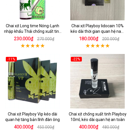
Chai xịt Long time Nóng-Lạnh
Chai xịt Playboy lidocain 10%
nhập khẩu Thái chống xuất tinh
kéo dài thời gian quan hệ nam
sớm
giới
230.000₫
180.000₫
270.000₫
200.000₫
-11%
-22%
Chai xịt Playboy Vip kéo dài
Chai xịt chống xuất tinh Playboy
quan hệ tăng bản lĩnh đàn ông
10ml, kéo dài quan hệ an toàn
400.000₫
400.000₫
450.000₫
480.000₫