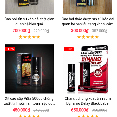
Cao bôi sìn sú kéo dài thời gian
Cao bôi thảo dược sìn sú kéo dài
quan hệ hiệu quả
quan hệ bền lâu tăng khoái cảm
200.000₫
300.000₫
229.000₫
352.000₫
-18%
-13%
Xịt cao cấp ViGa 50000 chống
Chai xit chong xuat tinh som
xuất tinh sớm an toàn hiệu quả
Dynamo Delay Black Label
nhanh
450.000₫
650.000₫
548.000₫
750.000₫