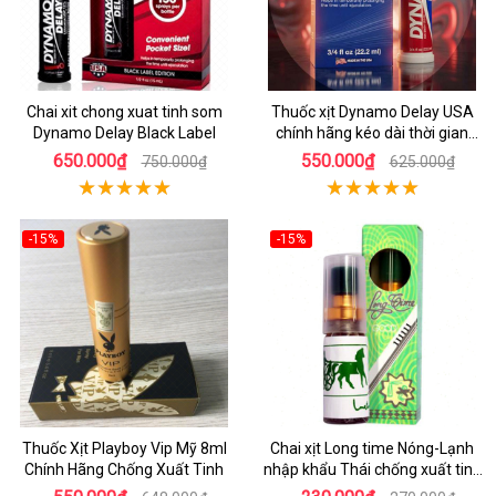
Chai xit chong xuat tinh som
Thuốc xịt Dynamo Delay USA
Dynamo Delay Black Label
chính hãng kéo dài thời gian
quan hệ
650.000₫
550.000₫
750.000₫
625.000₫
-15%
-15%
Thuốc Xịt Playboy Vip Mỹ 8ml
Chai xịt Long time Nóng-Lạnh
Chính Hãng Chống Xuất Tinh
nhập khẩu Thái chống xuất tinh
sớm