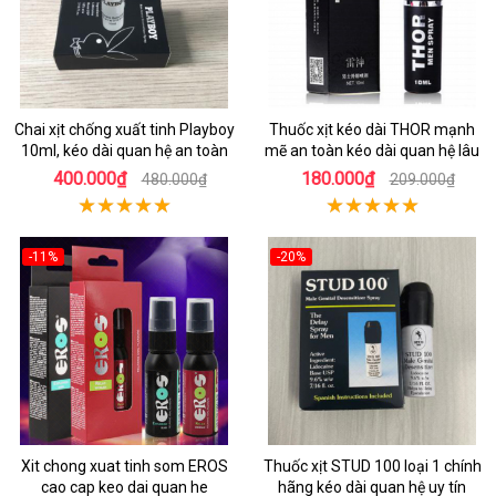
Chai xịt chống xuất tinh Playboy
Thuốc xịt kéo dài THOR mạnh
10ml, kéo dài quan hệ an toàn
mẽ an toàn kéo dài quan hệ lâu
400.000₫
180.000₫
480.000₫
209.000₫
-11%
-20%
Xit chong xuat tinh som EROS
Thuốc xịt STUD 100 loại 1 chính
cao cap keo dai quan he
hãng kéo dài quan hệ uy tín