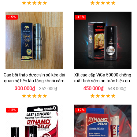
-15%
-18%
Cao bôi thảo dược sìn sú kéo dài
Xịt cao cấp ViGa 50000 chống
quan hệ bền lâu tăng khoái cảm
xuất tinh sớm an toàn hiệu quả
nhanh
300.000₫
450.000₫
352.000₫
548.000₫
-13%
-12%