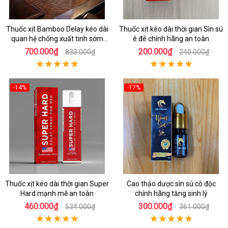
Thuốc xịt Bamboo Delay kéo dài
Thuốc xịt kéo dài thời gian Sìn sú
quan hệ chống xuất tinh sớm
ê đê chính hãng an toàn
chính hãng
700.000₫
200.000₫
833.000₫
240.000₫
-14%
-17%
Thuốc xịt kéo dài thời gian Super
Cao thảo dược sìn sú cô độc
Hard mạnh mẽ an toàn
chính hãng tăng sinh lý
460.000₫
300.000₫
534.000₫
361.000₫