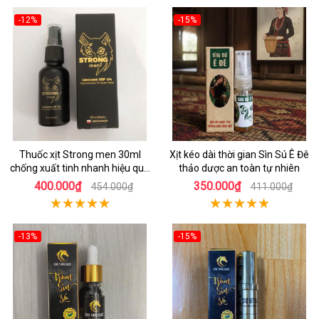
-12%
-15%
Thuốc xịt Strong men 30ml
Xịt kéo dài thời gian Sìn Sú Ê Đê
chống xuất tinh nhanh hiệu quả
thảo dược an toàn tự nhiên
Ba Lan
400.000₫
350.000₫
454.000₫
411.000₫
-13%
-15%