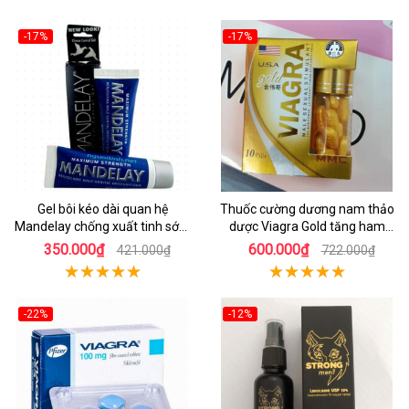
-17%
-17%
Gel bôi kéo dài quan hệ
Thuốc cường dương nam thảo
Mandelay chống xuất tinh sớm
dược Viagra Gold tăng ham
hiệu quả
muốn
350.000₫
600.000₫
421.000₫
722.000₫
-22%
-12%