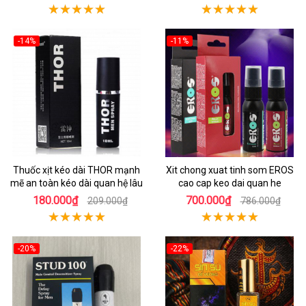
-14%
-11%
Thuốc xịt kéo dài THOR mạnh
Xit chong xuat tinh som EROS
mẽ an toàn kéo dài quan hệ lâu
cao cap keo dai quan he
180.000₫
700.000₫
209.000₫
786.000₫
-20%
-22%