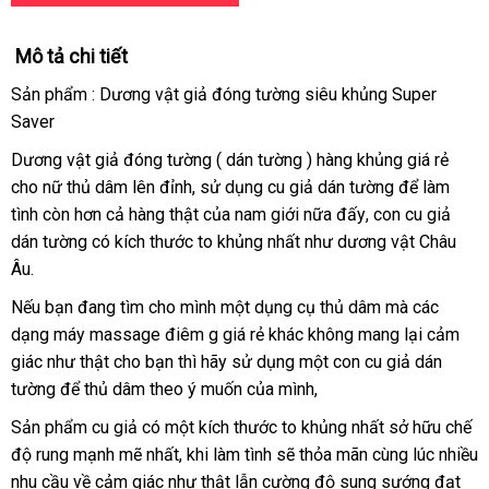
Mô tả chi tiết
Sản phẩm : Dương vật giả đóng tường siêu khủng Super
Saver
Dương vật giả đóng tường ( dán tường ) hàng khủng giá rẻ
cho nữ thủ dâm lên đỉnh
khuyến
, sử dụng cu giả dán tường
nhận
để làm
tình còn hơn cả hàng thật
mãi
phân
của nam giới nữa đấy
giá
, con cu giả
hàng
dán tường có kích thước to khủng nhất như dương vật Châu
phối
bán
Âu.
Mỹ
Nếu bạn đang tìm cho mình một dụng cụ thủ dâm
phụ
mà
đấu
các
dạng máy massage điêm g giá rẻ khác không mang lại cảm
kiện
giá
giác như thật cho bạn
chất
thì hãy sử dụng một con cu giả dán
tường
nhanh
để thủ dâm theo ý muốn
lượng
vệ
của mình,
nhất
sinh
Sản phẩm cu giả có một kích thước to khủng nhất sở hữu chế
độ rung mạnh mẽ nhất
giá
, khi làm tình
Trung
sẽ thỏa mãn cùng lúc nhiều
nhu cầu về cảm giác như thật lẫn cường độ sung sướng đạt
rẻ
Quốc
ở