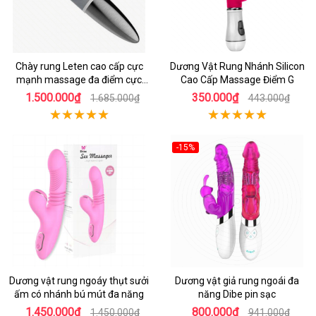
Chày rung Leten cao cấp cực
Dương Vật Rung Nhánh Silicon
mạnh massage đa điểm cực
Cao Cấp Massage Điểm G
khoái cực phê
1.500.000₫
350.000₫
1.685.000₫
443.000₫
-15%
Dương vật rung ngoáy thụt sưởi
Dương vật giả rung ngoái đa
ấm có nhánh bú mút đa năng
năng Dibe pin sạc
1.450.000₫
800.000₫
1.450.000₫
941.000₫