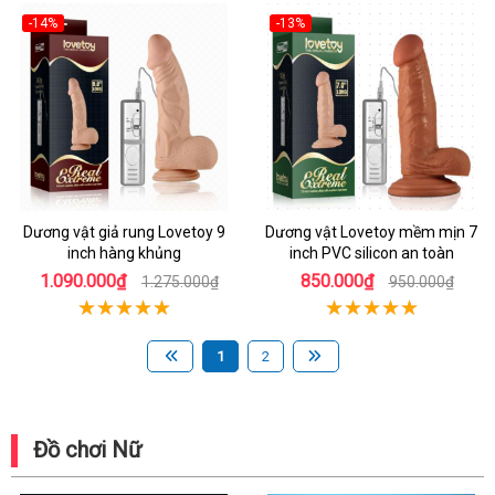
-14%
-13%
Dương vật giả rung Lovetoy 9
Dương vật Lovetoy mềm mịn 7
inch hàng khủng
inch PVC silicon an toàn
1.090.000₫
850.000₫
1.275.000₫
950.000₫
1
2
Đồ chơi Nữ