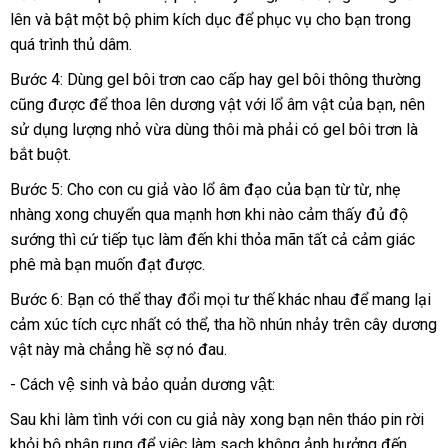
lên
vệ
và bật một bộ phim kích dục
lừa
để
giao
phục vụ cho bạn trong
tặng
Đài
quá trình thủ dâm.
sinh
đảo
hàng
Loan
Bước 4: Dùng gel bôi trơn cao cấp hay gel bôi thông thường
nội
cũng
amazon
được
nhanh
để thoa lên dương vật
online
với lổ âm vật
tại
của bạn
nhập
, nên
địa
sử dụng lượng nhỏ vừa dùng thôi
nhất
hàng
mà phải có gel bôi trơn là
nhà
khẩu
bắt buột.
Hiệu
Bước 5: Cho con cu giả vào lổ âm đạo
Đài
của bạn từ từ
tiki
, nhẹ
nhàng xong chuyển qua mạnh hơn khi nào cảm thấy đủ độ
Loan
sướng
kho
thì cứ tiếp tục làm đến khi thỏa mãn
thống
tất cả cảm giác
phê
bỏ
mà bạn muốn đạt
hàng
nhập
được.
kê
sỉ
khẩu
Bước 6: Bạn
tổng
có thể thay đổi
nơi
mọi tư thế khác nhau
đắt
để mang lại
cảm xúc tích cực nhất
hợp
sửa
có thể
nào
mua
, tha hồ nhún nhảy trên cây dương
nhất
vật này
vệ
mà chẳng hề sợ nó đau.
chữa
sắm
sinh
- Cách vệ sinh và bảo quản dương vật:
Sau khi làm tình
có
với con cu giả này xong bạn nên tháo pin rời
khỏi bộ phận rung
nên
khuyến
để việc làm sạch không ảnh hưởng đến