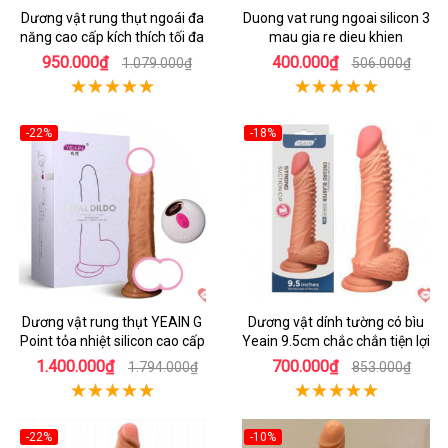
Dương vật rung thụt ngoái đa
Duong vat rung ngoai silicon 3
năng cao cấp kích thích tối đa
mau gia re dieu khien
950.000₫
400.000₫
1.079.000₫
506.000₫
-22%
-18%
Dương vật rung thụt YEAIN G
Dương vật dính tường có bìu
Point tỏa nhiệt silicon cao cấp
Yeain 9.5cm chắc chắn tiện lợi
1.400.000₫
700.000₫
1.794.000₫
853.000₫
-22%
-10%