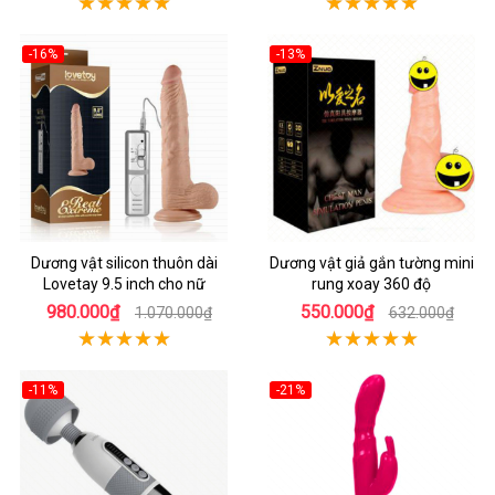
-16%
-13%
Dương vật silicon thuôn dài
Dương vật giả gắn tường mini
Lovetay 9.5 inch cho nữ
rung xoay 360 độ
980.000₫
550.000₫
1.070.000₫
632.000₫
-11%
-21%