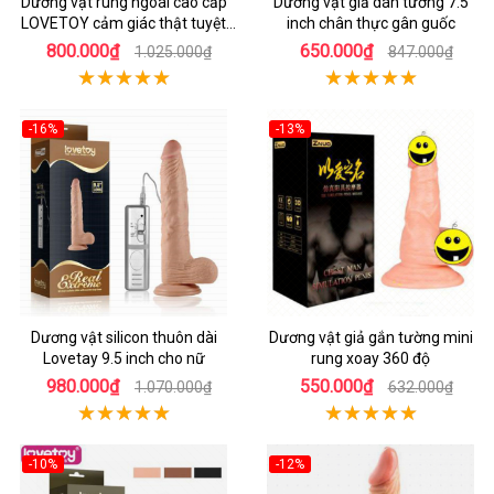
Dương vật rung ngoái cao cấp
Dương vật giả dán tường 7.5
LOVETOY cảm giác thật tuyệt
inch chân thực gân guốc
vời
800.000₫
650.000₫
1.025.000₫
847.000₫
-16%
-13%
Dương vật silicon thuôn dài
Dương vật giả gắn tường mini
Lovetay 9.5 inch cho nữ
rung xoay 360 độ
980.000₫
550.000₫
1.070.000₫
632.000₫
-10%
-12%