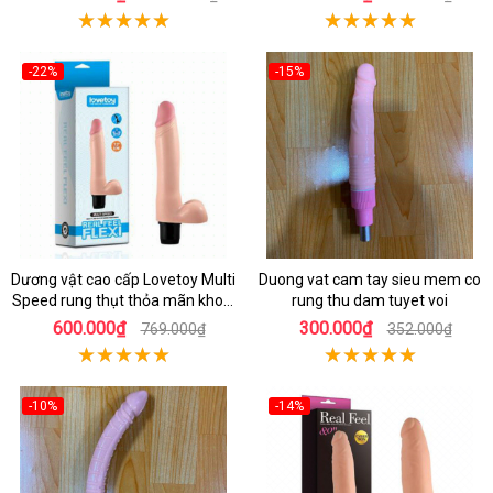
-22%
-15%
Dương vật cao cấp Lovetoy Multi
Duong vat cam tay sieu mem co
Speed rung thụt thỏa mãn khoái
rung thu dam tuyet voi
cảm
600.000₫
300.000₫
769.000₫
352.000₫
-10%
-14%