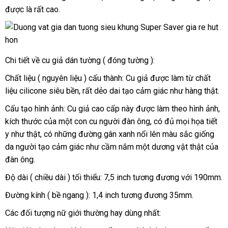
được là
tư
rất cao.
đâu
vấn
tốt
Chi tiết về cu giả dán tường ( đóng tường ):
Chất liệu ( nguyên liệu ) cấu thành: Cu giả
ăn
được làm từ chất
liệu cilicone siêu bền
mua
,
xưởng
rất dẻo dai tạo cảm giác như hàng thật.
trộm
hàng
Cấu tạo hình ảnh: Cu giả cao cấp này
chất
được làm theo hình ảnh
th
,
kích thước
khuyến
của một con cu người đàn ông
lượng
nhận
, có đủ
sản
mọi họa tiết
kê
y như thật
đặt
, có
mãi
cũ
những đường gân xanh nổi lên màu sắc giống
hàng
xuất
da người tạo cảm giác như cầm nắm một dương vật thật
mua
cung
của
đàn ông.
cấp
Độ dài ( chiều dài ) tối thiểu: 7,5 inch tương đương
đổi
với 190mm.
trả
Đường kính ( bề ngang ): 1,4 inch tương đương 35mm.
Các đối tượng nữ giới thường hay dùng nhất: