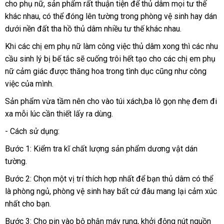
cho phụ nữ
đặt
, sản phẩm
bán
chuyển
khuyến
rất thuận tiện
sử
để thủ dâm
sử
mọi tư thế
chữa
khác nhau
bình
,
xuất
có thể đóng lên tường trong phòng vệ sinh hay dán
mua
mãi
dụng
dụng
dưới nền đất tha hồ thủ dâm nhiều tư thế khác nhau.
luận
khẩu
chợ
Khi
bảo
các chị em phụ nữ làm công việc thủ dâm xong
báo
thì
showro
các nhu
cầu sinh lý bị bế tắc
hành
đã
sẽ cuống trôi hết tạo cho
chất
các chị em phụ
giá
nữ cảm giác
mua
được thăng hoa trong tình dục
qua
đại
cũng như công
lượng
việc
đổi
của mình.
sắm
sử
lý
trả
dụng
Sản phẩm vừa tầm nên cho vào túi xách,ba lô gọn nhẹ đem đi
xa mỗi lúc cần thiết lấy ra dùng.
- Cách sử dụng:
Bước 1: Kiểm tra kĩ chất lượng sản phẩm dương vật dán
tường.
Bước 2: Chọn một vị trí thích hợp nhất
giá
để bạn thủ dâm
hàng
có thể
là phòng ngủ
đại
, phòng vệ sinh hay
lớn
bất cứ đâu mang lại cảm xúc
bán
giả
nhất cho bạn.
lý
Bước 3: Cho pin vào bộ phận máy rung
quà
, khởi động nút nguồn