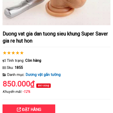
Duong vat gia dan tuong sieu khung Super Saver
gia re hut hon
Tình trạng:
Còn hàng
Sku:
1855
Danh mục:
Dương vật gắn tường
850.000₫
897.000₫
Khuyến mãi:
-12%
ĐẶT HÀNG