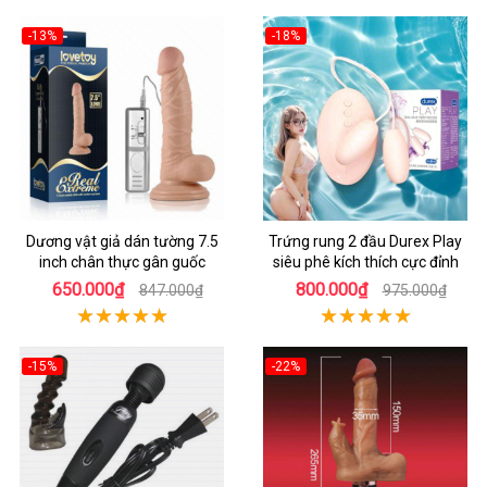
-13%
-18%
Dương vật giả dán tường 7.5
Trứng rung 2 đầu Durex Play
inch chân thực gân guốc
siêu phê kích thích cực đỉnh
650.000₫
800.000₫
847.000₫
975.000₫
-15%
-22%