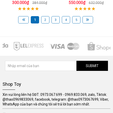
300.000₫
550.000₫
384.000₫
632.000₫
1
2
3
4
5
SUBMIT
Shop Toy
Xin vui lòng liên hệ SĐT: 0973.067.699 - 0969.833.069, zalo, Tiktok:
@thao0969833069, facebook, telegram: @thao0973067699, Viber,
WhatsApp của bạn và chúng tôi sẽ trả lời bạn sớm nhất.