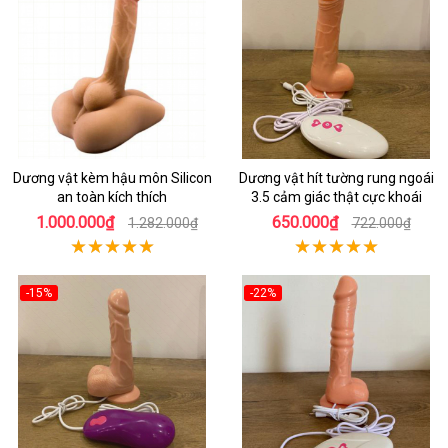
Dương vật kèm hậu môn Silicon
Dương vật hít tường rung ngoái
an toàn kích thích
3.5 cảm giác thật cực khoái
1.000.000₫
650.000₫
1.282.000₫
722.000₫
-15%
-22%