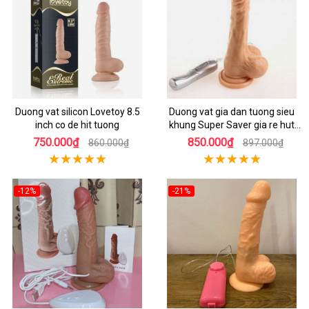
Duong vat silicon Lovetoy 8.5
Duong vat gia dan tuong sieu
inch co de hit tuong
khung Super Saver gia re hut
hon
750.000₫
850.000₫
860.000₫
897.000₫
-12%
-21%