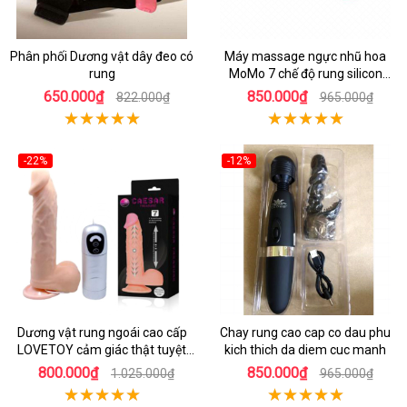
Phân phối Dương vật dây đeo có
Máy massage ngực nhũ hoa
rung
MoMo 7 chế độ rung silicon
mềm mại
650.000₫
850.000₫
822.000₫
965.000₫
-22%
-12%
Dương vật rung ngoái cao cấp
Chay rung cao cap co dau phu
LOVETOY cảm giác thật tuyệt
kich thich da diem cuc manh
vời
800.000₫
850.000₫
1.025.000₫
965.000₫