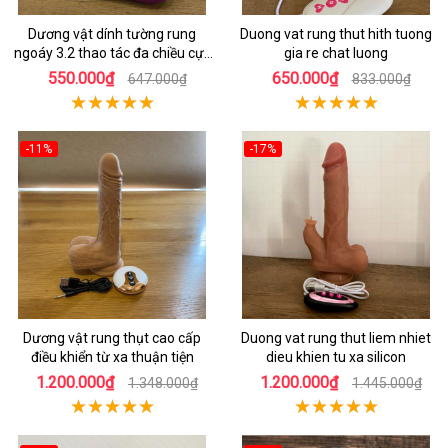
Dương vật dính tường rung
Duong vat rung thut hith tuong
ngoáy 3.2 thao tác đa chiều cực
gia re chat luong
sướng
550.000₫
650.000₫
647.000₫
833.000₫
-11%
-17%
Dương vật rung thụt cao cấp
Duong vat rung thut liem nhiet
điều khiển từ xa thuận tiện
dieu khien tu xa silicon
1.200.000₫
1.200.000₫
1.348.000₫
1.445.000₫