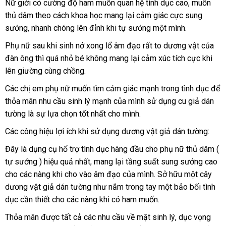
Nữ giới có cường độ ham muốn quan hệ tình dục cao
khách
, muốn
thủ dâm theo cách khoa học mang lại cảm giác cực sung
hàng
sướng
giá
, nhanh chóng lên đỉnh khi tự sướng một mình.
rẻ
Phụ nữ sau khi sinh nở xong lổ âm đạo
chợ
rất to dương vật
kiểm
của
đàn ông
Lazada
thì
xuất
quá nhỏ bé không mang lại cảm xúc tích cực khi
tra
lên giường cùng chồng.
khẩu
Các chị em phụ nữ muốn tìm cảm giác mạnh trong tình dục
hàn
để
thỏa mãn nhu cầu sinh lý mạnh
nơi
của mình sử dụng cu giả dán
Hiệ
tường là sự lựa chọn tốt nhất cho mình.
bán
Các công hiệu lợi ích khi sử dụng dương vật giả dán tường:
Đây là dụng cụ hổ trợ tình dục hàng đầu cho phụ nữ thủ dâm (
tự sướng ) hiệu quả nhất
thanh
, mang lại tầng suất sung sướng cao
cho
chính
các nàng khi cho vào âm đạo
toán
miễn
của mình
nổi
. Sở hữu một cây
dương vật giả dán tường như nắm trong tay một bảo bối tình
hãng
phí
tiếng
dục cần thiết cho
giá
các nàng khi có ham muốn.
rẻ
Thỏa mãn
voucher
được
giá
tất cả
vận
các nhu cầu về mặt sinh lý
sửa
, dục vọng