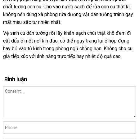
chất lượng con cu
mua
phân
. Cho vào nước sạch
mãi
tốt
để rửa con cu thật kĩ
địa
,
không nên dùng xà phòng rửa dương vật dán tường tránh gay
phối
nhất
chỉ
mất màu sắc tự nhiên nhất.
Vệ sinh cu dán tường rồi lấy khăn sạch chùi thật khô đem đi
cất dấu ở một nơi kín đáo
cũ
,
tiki
có thể ngụy trang lại ở hộp đựng
hay bỏ vào tủ kính trong phòng ngủ chẳng hạn
ở
. Không cho cu
giả tiếp xúc
shop
với ánh nắng trực tiếp hay nhiệt độ
đâu
ở
quá cao.
tốt
đâu
uy
Bình luận
tín