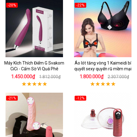
-20%
-22%
Máy Kích Thích Điểm G Svakom
Áo lót tăng vòng 1 Kaimeidi bí
CiCi - Cấm Sờ Vì Quá Phê
quyết sexy quyến rũ mềm mại
1.450.000₫
1.800.000₫
1.812.000₫
2.307.000₫
-21%
-12%