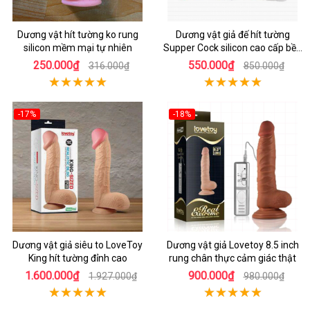
Dương vật hít tường ko rung
Dương vật giả đế hít tường
silicon mềm mại tự nhiên
Supper Cock silicon cao cấp bền
bỉ
250.000₫
550.000₫
316.000₫
850.000₫
-17%
-18%
Dương vật giả siêu to LoveToy
Dương vật giả Lovetoy 8.5 inch
King hít tường đỉnh cao
rung chân thực cảm giác thật
1.600.000₫
900.000₫
1.927.000₫
980.000₫