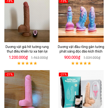
-18%
-13%
Dương vật giả hít tường rung
Dương vật đầu rồng gắn tường
thụt điều khiển từ xa tiện lợi
phát sáng độc đáo kích thích
1.200.000₫
900.000₫
1.463.000₫
1.034.000₫
-21%
-21%