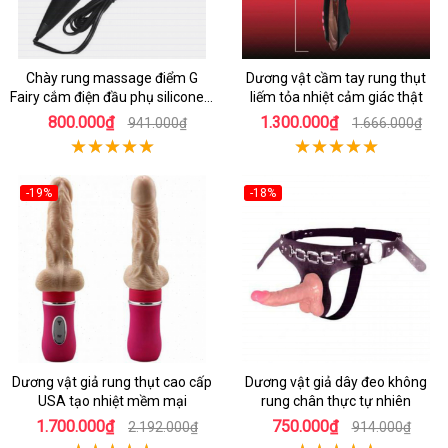
Chày rung massage điểm G
Dương vật cầm tay rung thụt
Fairy cắm điện đầu phụ silicone y
liếm tỏa nhiệt cảm giác thật
tế an toàn
800.000₫
1.300.000₫
941.000₫
1.666.000₫
-19%
-18%
Dương vật giả rung thụt cao cấp
Dương vật giả dây đeo không
USA tạo nhiệt mềm mại
rung chân thực tự nhiên
1.700.000₫
750.000₫
2.192.000₫
914.000₫