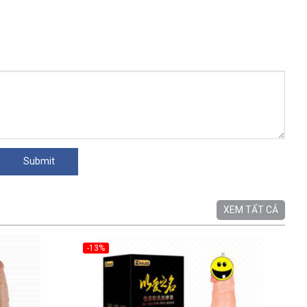
XEM TẤT CẢ
-13%