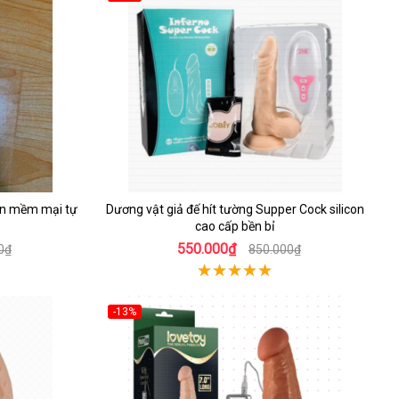
con mềm mại tự
Dương vật giả đế hít tường Supper Cock silicon
cao cấp bền bỉ
550.000₫
0₫
850.000₫
-13%