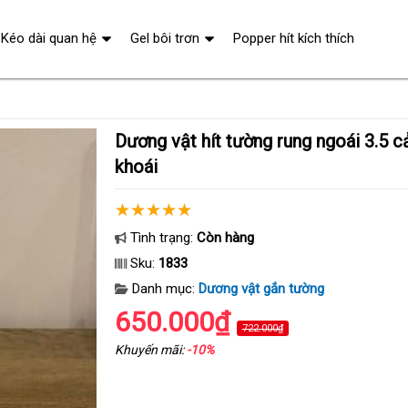
Kéo dài quan hệ
Gel bôi trơn
Popper hít kích thích
Dương vật hít tường rung ngoái 3.5 cảm giác thật cực
khoái
Tình trạng:
Còn hàng
Sku:
1833
Danh mục:
Dương vật gắn tường
650.000₫
722.000₫
Khuyến mãi:
-10%