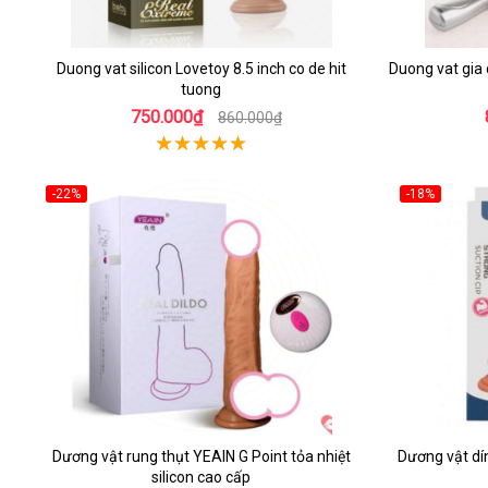
Duong vat silicon Lovetoy 8.5 inch co de hit
Duong vat gia
tuong
750.000₫
860.000₫
-22%
-18%
Dương vật rung thụt YEAIN G Point tỏa nhiệt
Dương vật dí
silicon cao cấp