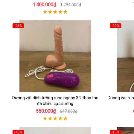
1.400.000₫
1.794.000₫
-15%
-22%
Dương vật dính tường rung ngoáy 3.2 thao tác
Duong vat rung
đa chiều cực sướng
550.000₫
647.000₫
-18%
-13%