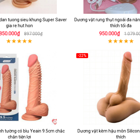
 dan tuong sieu khung Super Saver
Dương vật rung thụt ngoái đa năn
gia re hut hon
thích tối đa
850.000₫
950.000₫
897.000₫
1.079.0
-22%
nh tường có bìu Yeain 9.5cm chắc
Dương vật kèm hậu môn Silicon 
chắn tiện lợi
thích