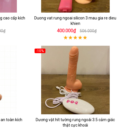
g cao cấp kích
Duong vat rung ngoai silicon 3 mau gia re dieu
khien
400.000₫
00₫
506.000₫
-10%
an toàn kích
Dương vật hít tường rung ngoái 3.5 cảm giác
thật cực khoái