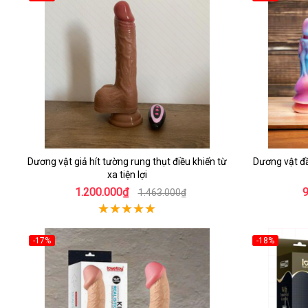
Dương vật giả hít tường rung thụt điều khiển từ
Dương vật đ
xa tiện lợi
1.200.000₫
1.463.000₫
-17%
-18%