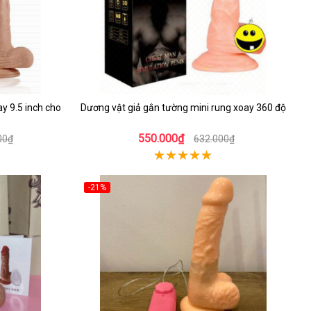
ay 9.5 inch cho
Dương vật giả gắn tường mini rung xoay 360 độ
550.000₫
00₫
632.000₫
-21%