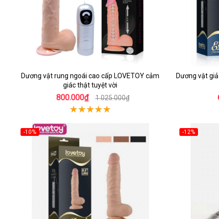
Dương vật rung ngoái cao cấp LOVETOY cảm
Dương vật giả
giác thật tuyệt vời
800.000₫
1.025.000₫
-10%
-12%