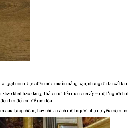
 cô giật mình, bực đến mức muốn mắng bạn, nhưng rồi lại cất kín 
, khao khát trào dâng, Thảo nhớ đến món quà ấy – một “người tình
đều tìm đến nó để giải tỏa.
ờ ám sau lưng chồng, hay chỉ là cách một người phụ nữ yếu mềm tì