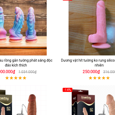
ầu rồng gắn tường phát sáng độc
Dương vật hít tường ko rung sili
đáo kích thích
nhiên
900.000₫
250.000₫
1.034.000₫
316.00
-14%