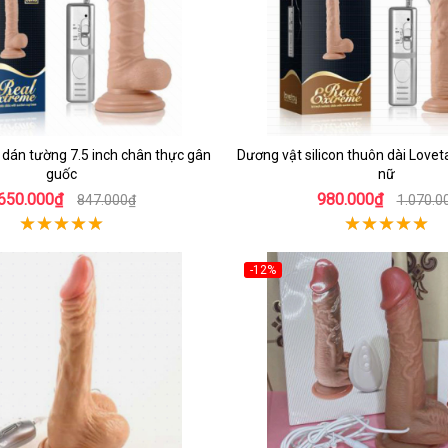
 dán tường 7.5 inch chân thực gân
Dương vật silicon thuôn dài Lovet
guốc
nữ
650.000₫
980.000₫
847.000₫
1.070.0
-12%