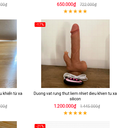
650.000₫
000₫
722.000₫
-17%
u khiển từ xa
Duong vat rung thut liem nhiet dieu khien tu xa
silicon
1.200.000₫
000₫
1.445.000₫
-21%