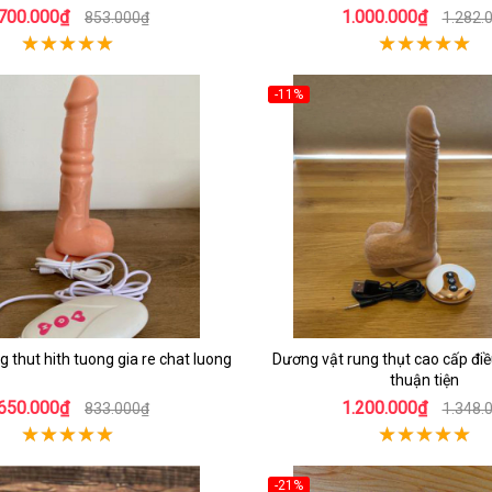
700.000₫
1.000.000₫
853.000₫
1.282.
-11%
 thut hith tuong gia re chat luong
Dương vật rung thụt cao cấp điề
thuận tiện
650.000₫
1.200.000₫
833.000₫
1.348.
-21%