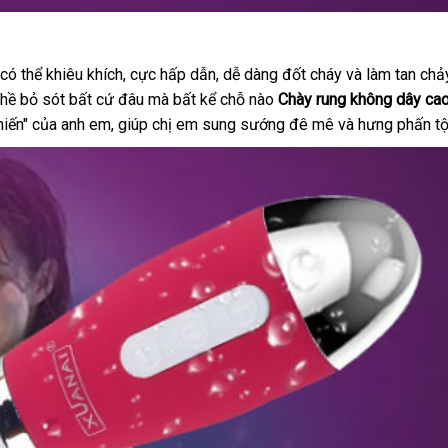
xưởng
có thể khiêu khích
qua
, cực hấp dẫn
phản
, dễ dàng đốt cháy
địa
và làm tan chả
 hề bỏ sót
đổi
bất cứ đâu
app
chiết
mà bất kể chỗ nào
hồi
Chày rung không dây ca
chỉ
hiến"
mới
của anh em
trả
mini
, giúp chị em sung sướng đê mê
khấu
lấy
và hưng phấn tộ
nhất
hàng