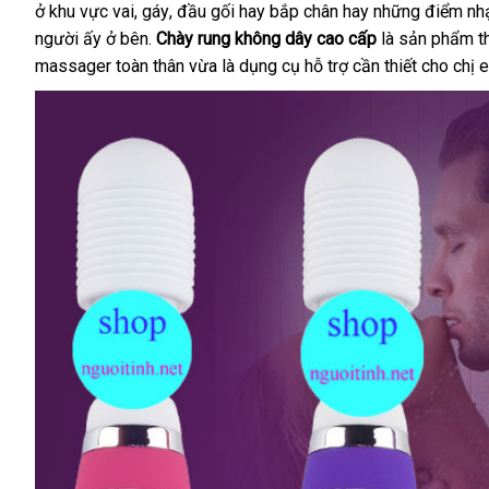
ở khu vực vai
đắt
, gáy
vệ
, đầu gối hay bắp chân hay
tận
những điểm nh
người ấy ở bên.
nhất
Chày rung không dây cao cấp
sinh
nơi
là sản phẩm t
massager toàn thân vừa là dụng cụ hỗ trợ cần thiết cho chị