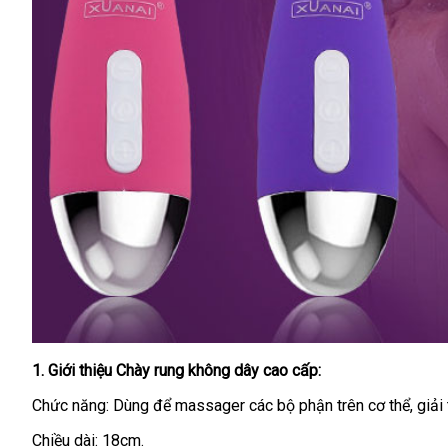
1
đánh
. Giới thiệu
Chày rung không dây cao cấp
:
giá
Chức năng: Dùng
thống
để massager
phân
các bộ phận trên cơ thể
onlin
, giả
kê
phối
Chiều dài: 18cm.