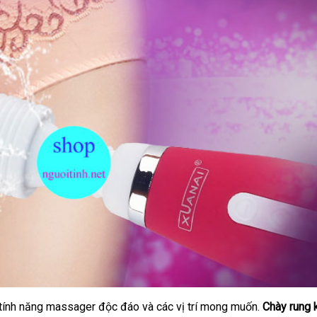
u tính năng massager độc đáo
tiki
và
đắt
các vị trí
khách
mong muốn.
Chày rung 