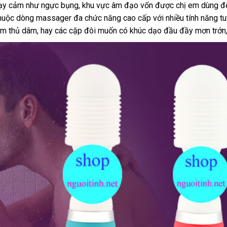
ạy cảm như ngực bụng
nhập
, khu vực âm đạo vốn
nhất
hàng
bình
được chị em dùng
n
đ
huộc dòng massager đa chức năng cao cấp
khẩu
phụ
với nhiều tính năng t
luận
n
 em thủ dâm
cửa
, hay
nhận
các cặp đôi muốn có khúc dạo đầu đầy mơn trớn
kiện
hàng
hàng