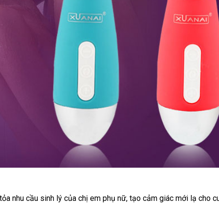
e
i tỏa nhu cầu sinh lý
phụ
của chị em phụ nữ
bảng
, tạo cảm giác mới lạ cho cu
kiện
giá