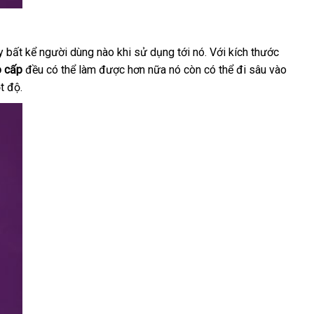
y bất kể người dùng nào khi sử dụng tới nó
online
. Với kích thước
chợ
o cấp
đều
Lazada
có thể làm
nhanh
được
đẹp
hơn nữa nó còn
thương
có thể đi sâu vào
t độ.
nhất
hiệu