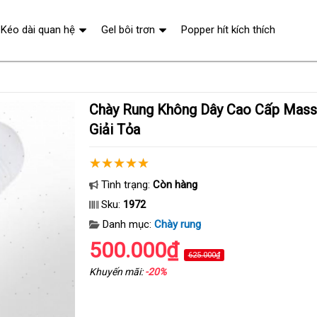
Kéo dài quan hệ
Gel bôi trơn
Popper hít kích thích
Chày Rung Không Dây Cao Cấp Massager Đa Năng
Giải Tỏa
Tình trạng:
Còn hàng
Sku:
1972
Danh mục:
Chày rung
500.000₫
625.000₫
Khuyến mãi:
-20%