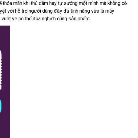
ước
ể thỏa mãn khi thủ dâm hay tự sướng một mình
dụng
chính
mà không có
uyệt vời hỗ trợ người dùng đầy đủ tính năng vừa là máy
goài
hãng
đẹp
, vuốt ve
địa
có thể đùa nghịch cùng sản phẩm.
chỉ