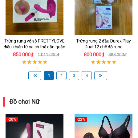
Trứng rung vỏ sò PRETTYLOVE
Trứng rung 2 đầu Durex Play
điều khiển từ xa có thể gắn quần
Dual 12 chế độ rung
850.000₫
800.000₫
1.011.000₫
888.000₫
1
2
3
4
Đồ chơi Nữ
-20%
-22%