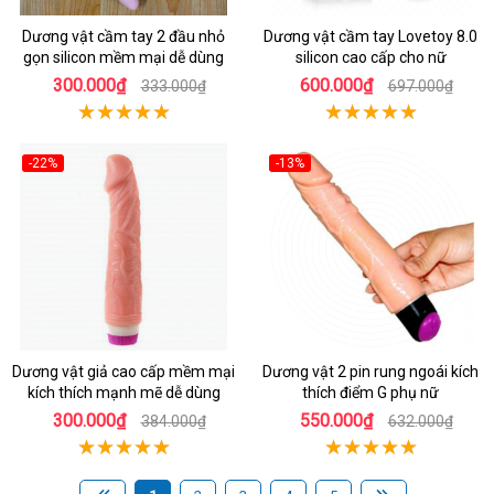
Dương vật cầm tay 2 đầu nhỏ
Dương vật cầm tay Lovetoy 8.0
gọn silicon mềm mại dễ dùng
silicon cao cấp cho nữ
300.000₫
600.000₫
333.000₫
697.000₫
-22%
-13%
Dương vật giả cao cấp mềm mại
Dương vật 2 pin rung ngoái kích
kích thích mạnh mẽ dễ dùng
thích điểm G phụ nữ
300.000₫
550.000₫
384.000₫
632.000₫