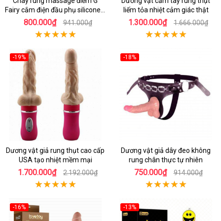
Chày rung massage điểm G
Dương vật cầm tay rung thụt
Fairy cắm điện đầu phụ silicone y
liếm tỏa nhiệt cảm giác thật
tế an toàn
800.000₫
1.300.000₫
941.000₫
1.666.000₫
-19%
-18%
Dương vật giả rung thụt cao cấp
Dương vật giả dây đeo không
USA tạo nhiệt mềm mại
rung chân thực tự nhiên
1.700.000₫
750.000₫
2.192.000₫
914.000₫
-16%
-13%