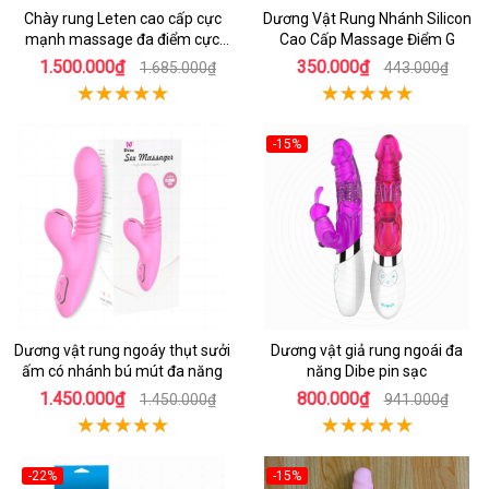
Chày rung Leten cao cấp cực
Dương Vật Rung Nhánh Silicon
mạnh massage đa điểm cực
Cao Cấp Massage Điểm G
khoái cực phê
1.500.000₫
350.000₫
1.685.000₫
443.000₫
-15%
Dương vật rung ngoáy thụt sưởi
Dương vật giả rung ngoái đa
ấm có nhánh bú mút đa năng
năng Dibe pin sạc
1.450.000₫
800.000₫
1.450.000₫
941.000₫
-22%
-15%