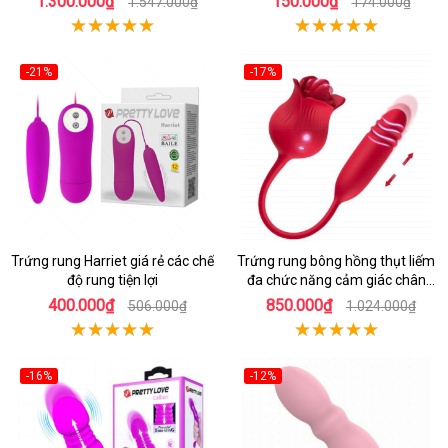
1.300.000₫
150.000₫
1.547.000₫
174.000₫
-21%
-17%
Trứng rung Harriet giá rẻ các chế
Trứng rung bông hồng thụt liếm
độ rung tiện lợi
đa chức năng cảm giác chân
thật
400.000₫
850.000₫
506.000₫
1.024.000₫
-16%
-12%