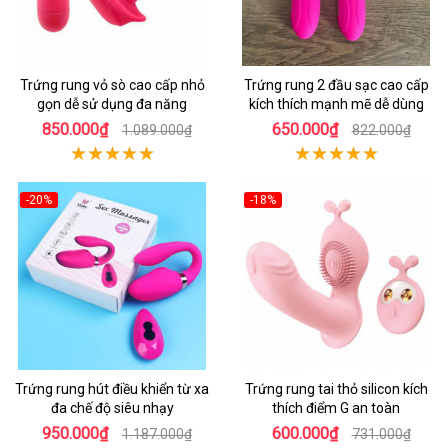
Trứng rung vỏ sò cao cấp nhỏ
Trứng rung 2 đầu sạc cao cấp
gọn dễ sử dụng đa năng
kích thích mạnh mẽ dễ dùng
850.000₫
650.000₫
1.089.000₫
822.000₫
-20%
-18%
Trứng rung hút điều khiển từ xa
Trứng rung tai thỏ silicon kích
đa chế độ siêu nhạy
thích điểm G an toàn
950.000₫
600.000₫
1.187.000₫
731.000₫