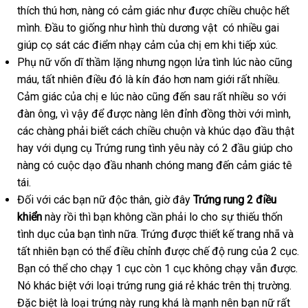
thích thú hơn, nàng có cảm giác như được chiều chuộc hết
mình. Đầu to giống như hình thù dương vật có nhiều gai
giúp cọ sát các điểm nhạy cảm của chị em khi tiếp xúc.
Phụ nữ vốn dĩ thầm lặng nhưng ngọn lửa tình lúc nào cũng
máu, tất nhiên điều đó là kín đáo hơn nam giới rất nhiều.
Cảm giác của chị e lúc nào cũng đến sau rất nhiều so với
đàn ông, vì vậy để được nàng lên đỉnh đồng thời với mình,
các chàng phải biết cách chiều chuộn và khúc dạo đầu thật
hay với dụng cụ Trứng rung tình yêu này có 2 đầu giúp cho
nàng có cuộc dạo đầu nhanh chóng mang đến cảm giác tê
tái.
Đối với các bạn nữ độc thân, giờ đây
Trứng rung 2 điều
khiển
này rồi thì bạn không cần phải lo cho sự thiếu thốn
tình dục của bạn tình nữa. Trứng được thiết kế trang nhã và
tất nhiên bạn có thể điều chỉnh được chế độ rung của 2 cục.
Bạn có thể cho chạy 1 cục còn 1 cục không chạy vẫn được.
Nó khác biệt với loại trứng rung giá rẻ khác trên thị trường.
Đặc biệt là loại trứng này rung khá là mạnh nên bạn nữ rất