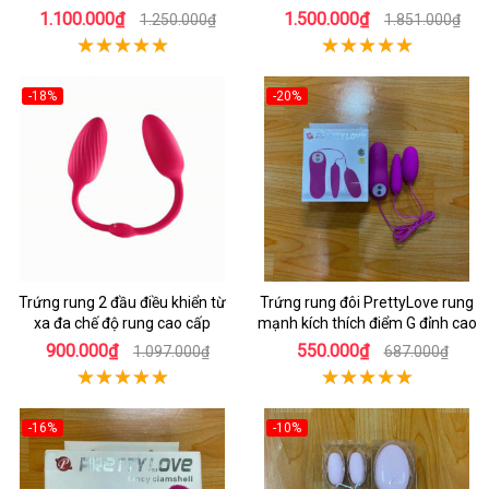
1.100.000₫
1.500.000₫
1.250.000₫
1.851.000₫
-18%
-20%
Trứng rung 2 đầu điều khiển từ
Trứng rung đôi PrettyLove rung
xa đa chế độ rung cao cấp
mạnh kích thích điểm G đỉnh cao
900.000₫
550.000₫
1.097.000₫
687.000₫
-16%
-10%