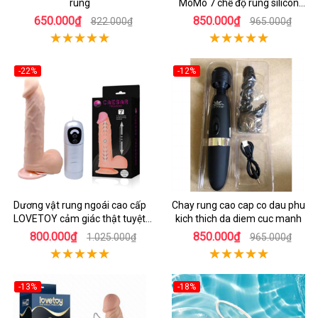
rung
MoMo 7 chế độ rung silicon
mềm mại
650.000₫
850.000₫
822.000₫
965.000₫
-22%
-12%
Dương vật rung ngoái cao cấp
Chay rung cao cap co dau phu
LOVETOY cảm giác thật tuyệt
kich thich da diem cuc manh
vời
800.000₫
850.000₫
1.025.000₫
965.000₫
-13%
-18%