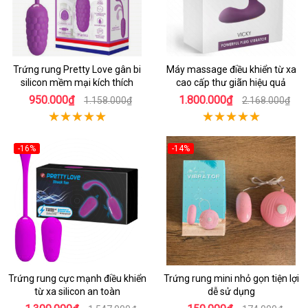
Trứng rung Pretty Love gân bi
Máy massage điều khiển từ xa
silicon mềm mại kích thích
cao cấp thư giãn hiệu quả
950.000₫
1.800.000₫
1.158.000₫
2.168.000₫
-16%
-14%
Trứng rung cực mạnh điều khiển
Trứng rung mini nhỏ gọn tiện lợi
từ xa silicon an toàn
dễ sử dụng