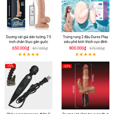
Dương vật giả dán tường 7.5
Trứng rung 2 đầu Durex Play
inch chân thực gân guốc
siêu phê kích thích cực đỉnh
650.000₫
800.000₫
847.000₫
975.000₫
-15%
-22%