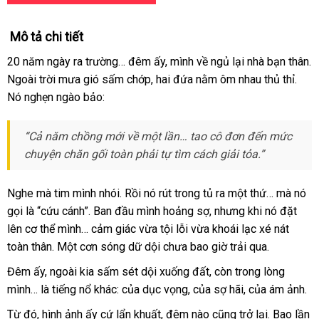
Mô tả chi tiết
20 năm ngày ra trường… đêm ấy, mình về ngủ lại nhà bạn thân.
Ngoài trời mưa gió sấm chớp, hai đứa nằm ôm nhau thủ thỉ.
Nó nghẹn ngào bảo:
“Cả năm chồng mới về một lần… tao cô đơn đến mức
chuyện chăn gối toàn phải tự tìm cách giải tỏa.”
Nghe mà tim mình nhói. Rồi nó rút trong tủ ra một thứ… mà nó
gọi là “cứu cánh”. Ban đầu mình hoảng sợ, nhưng khi nó đặt
lên cơ thể mình… cảm giác vừa tội lỗi vừa khoái lạc xé nát
toàn thân. Một cơn sóng dữ dội chưa bao giờ trải qua.
Đêm ấy, ngoài kia sấm sét dội xuống đất, còn trong lòng
mình… là tiếng nổ khác: của dục vọng, của sợ hãi, của ám ảnh.
Từ đó, hình ảnh ấy cứ lẩn khuất, đêm nào cũng trở lại. Bao lần