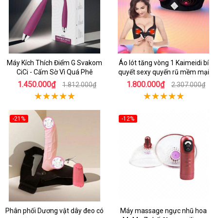
Máy Kích Thích Điểm G Svakom
Áo lót tăng vòng 1 Kaimeidi bí
CiCi - Cấm Sờ Vì Quá Phê
quyết sexy quyến rũ mềm mại
1.450.000₫
1.800.000₫
1.812.000₫
2.307.000₫
-21%
-12%
Phân phối Dương vật dây đeo có
Máy massage ngực nhũ hoa