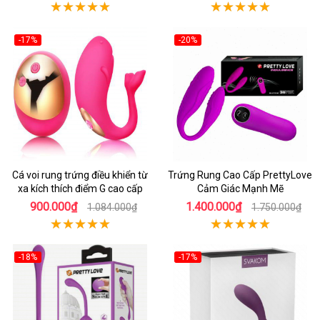
-17%
-20%
Cá voi rung trứng điều khiển từ
Trứng Rung Cao Cấp PrettyLove
xa kích thích điểm G cao cấp
Cảm Giác Mạnh Mẽ
900.000₫
1.400.000₫
1.084.000₫
1.750.000₫
-18%
-17%