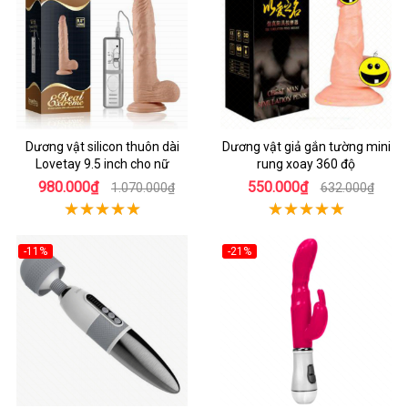
Dương vật silicon thuôn dài
Dương vật giả gắn tường mini
Lovetay 9.5 inch cho nữ
rung xoay 360 độ
980.000₫
550.000₫
1.070.000₫
632.000₫
-11%
-21%