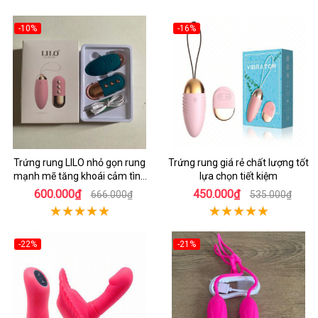
-10%
-16%
Trứng rung LILO nhỏ gọn rung
Trứng rung giá rẻ chất lượng tốt
mạnh mẽ tăng khoái cảm tình
lựa chọn tiết kiệm
dục
600.000₫
450.000₫
666.000₫
535.000₫
-22%
-21%