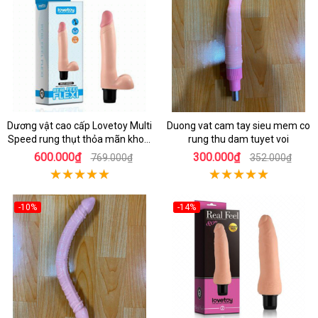
Dương vật cao cấp Lovetoy Multi
Duong vat cam tay sieu mem co
Speed rung thụt thỏa mãn khoái
rung thu dam tuyet voi
cảm
600.000₫
300.000₫
769.000₫
352.000₫
-10%
-14%