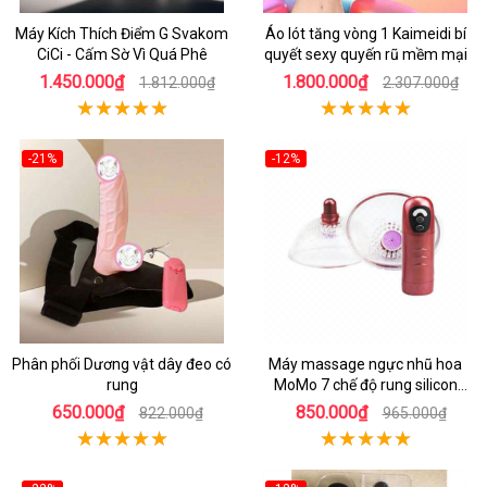
Máy Kích Thích Điểm G Svakom
Áo lót tăng vòng 1 Kaimeidi bí
CiCi - Cấm Sờ Vì Quá Phê
quyết sexy quyến rũ mềm mại
1.450.000₫
1.800.000₫
1.812.000₫
2.307.000₫
-21%
-12%
Phân phối Dương vật dây đeo có
Máy massage ngực nhũ hoa
rung
MoMo 7 chế độ rung silicon
mềm mại
650.000₫
850.000₫
822.000₫
965.000₫