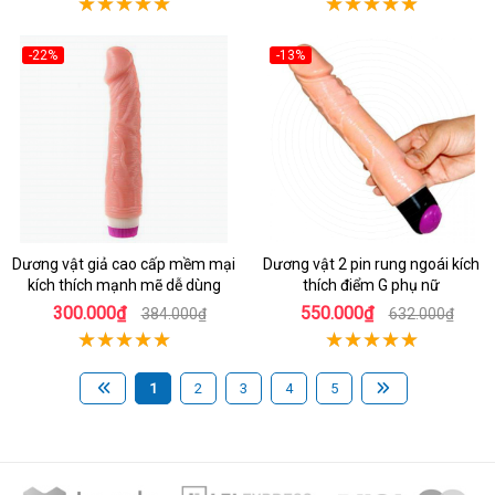
-22%
-13%
Dương vật giả cao cấp mềm mại
Dương vật 2 pin rung ngoái kích
kích thích mạnh mẽ dễ dùng
thích điểm G phụ nữ
300.000₫
550.000₫
384.000₫
632.000₫
1
2
3
4
5