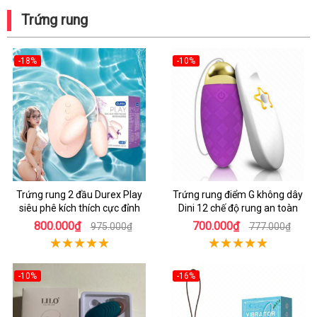
Trứng rung
-18%
-10%
Trứng rung 2 đầu Durex Play
Trứng rung điểm G không dây
siêu phê kích thích cực đỉnh
Dini 12 chế độ rung an toàn
800.000₫
700.000₫
975.000₫
777.000₫
-10%
-16%