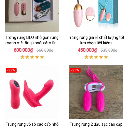
Trứng rung LILO nhỏ gọn rung
Trứng rung giá rẻ chất lượng tốt
mạnh mẽ tăng khoái cảm tình
lựa chọn tiết kiệm
dục
600.000₫
450.000₫
666.000₫
535.000₫
-22%
-21%
Trứng rung vỏ sò cao cấp nhỏ
Trứng rung 2 đầu sạc cao cấp