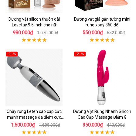
Dương vật silicon thuôn dài
Dương vật giả gắn tường mini
Lovetay 9.5 inch cho nữ
rung xoay 360 độ
980.000₫
550.000₫
1.070.000₫
632.000₫
-11%
-21%
Chày rung Leten cao cấp cực
Dương Vật Rung Nhánh Silicon
mạnh massage đa điểm cực
Cao Cấp Massage Điểm G
khoái cực phê
1.500.000₫
350.000₫
1.685.000₫
443.000₫