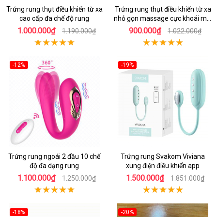
Trứng rung thụt điều khiển từ xa
Trứng rung thụt điều khiển từ xa
cao cấp đa chế độ rung
nhỏ gọn massage cực khoái mọi
lúc
1.000.000₫
900.000₫
1.190.000₫
1.022.000₫
-12%
-19%
Trứng rung ngoái 2 đầu 10 chế
Trứng rung Svakom Viviana
độ đa dạng rung
xung điện điều khiển app
1.100.000₫
1.500.000₫
1.250.000₫
1.851.000₫
-18%
-20%