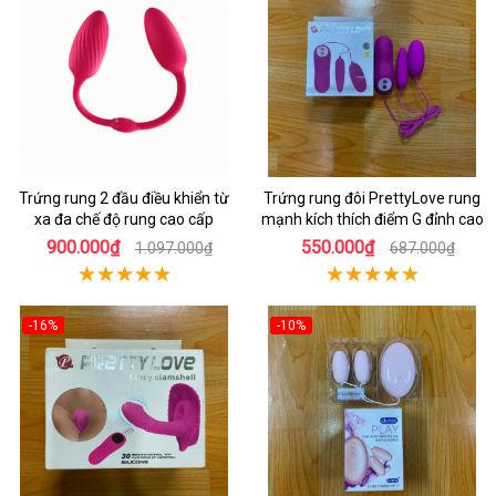
Trứng rung 2 đầu điều khiển từ
Trứng rung đôi PrettyLove rung
xa đa chế độ rung cao cấp
mạnh kích thích điểm G đỉnh cao
900.000₫
550.000₫
1.097.000₫
687.000₫
-16%
-10%