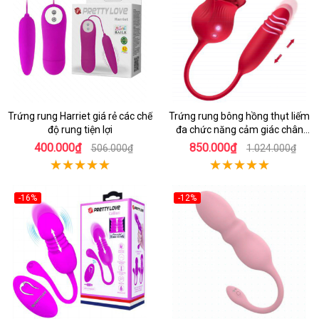
Trứng rung Harriet giá rẻ các chế
Trứng rung bông hồng thụt liếm
độ rung tiện lợi
đa chức năng cảm giác chân
thật
400.000₫
850.000₫
506.000₫
1.024.000₫
-16%
-12%