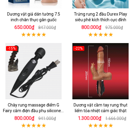
Dương vật giả dán tường 7.5
Trứng rung 2 đầu Durex Play
inch chân thực gân guốc
siêu phê kích thích cực đỉnh
650.000₫
800.000₫
847.000₫
975.000₫
-15%
-22%
Chày rung massage điểm G
Dương vật cầm tay rung thụt
Fairy cắm điện đầu phụ silicone y
liếm tỏa nhiệt cảm giác thật
tế an toàn
800.000₫
1.300.000₫
941.000₫
1.666.000₫