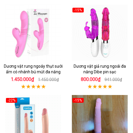
-15%
Dương vật rung ngoáy thụt sưởi
Dương vật giả rung ngoái đa
ấm có nhánh bú mút đa năng
năng Dibe pin sạc
1.450.000₫
800.000₫
1.450.000₫
941.000₫
-22%
-15%