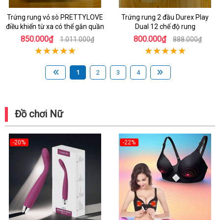
Trứng rung vỏ sò PRETTYLOVE
Trứng rung 2 đầu Durex Play
điều khiển từ xa có thể gắn quần
Dual 12 chế độ rung
850.000₫
800.000₫
1.011.000₫
888.000₫
1
2
3
4
Đồ chơi Nữ
-20%
-22%