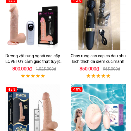
-22%
-12%
Dương vật rung ngoái cao cấp
Chay rung cao cap co dau phu
LOVETOY cảm giác thật tuyệt
kich thich da diem cuc manh
vời
800.000₫
850.000₫
1.025.000₫
965.000₫
-13%
-18%