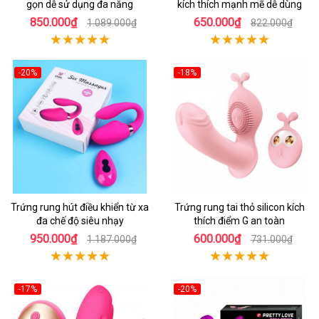
gọn dễ sử dụng đa năng
kích thích mạnh mẽ dễ dùng
850.000₫
650.000₫
1.089.000₫
822.000₫
-20%
-18%
Trứng rung hút điều khiển từ xa
Trứng rung tai thỏ silicon kích
đa chế độ siêu nhạy
thích điểm G an toàn
950.000₫
600.000₫
1.187.000₫
731.000₫
-17%
-20%