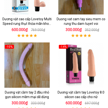
Dương vật cao cấp Lovetoy Multi
Duong vat cam tay sieu mem co
Speed rung thụt thỏa mãn khoái
rung thu dam tuyet voi
cảm
600.000₫
300.000₫
769.000₫
352.000₫
-10%
-14%
Dương vật cầm tay 2 đầu nhỏ
Dương vật cầm tay Lovetoy 8.0
gọn silicon mềm mại dễ dùng
silicon cao cấp cho nữ
300.000₫
600.000₫
333.000₫
697.000₫