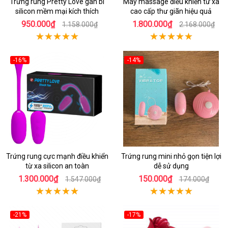
Trứng rung Pretty Love gân bi
Máy massage điều khiển từ xa
silicon mềm mại kích thích
cao cấp thư giãn hiệu quả
950.000₫
1.800.000₫
1.158.000₫
2.168.000₫
-16%
-14%
Trứng rung cực mạnh điều khiển
Trứng rung mini nhỏ gọn tiện lợi
từ xa silicon an toàn
dễ sử dụng
1.300.000₫
150.000₫
1.547.000₫
174.000₫
-21%
-17%