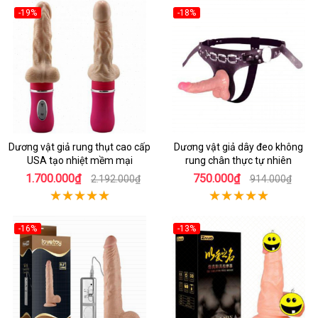
-19%
-18%
Dương vật giả rung thụt cao cấp
Dương vật giả dây đeo không
USA tạo nhiệt mềm mại
rung chân thực tự nhiên
1.700.000₫
750.000₫
2.192.000₫
914.000₫
-16%
-13%