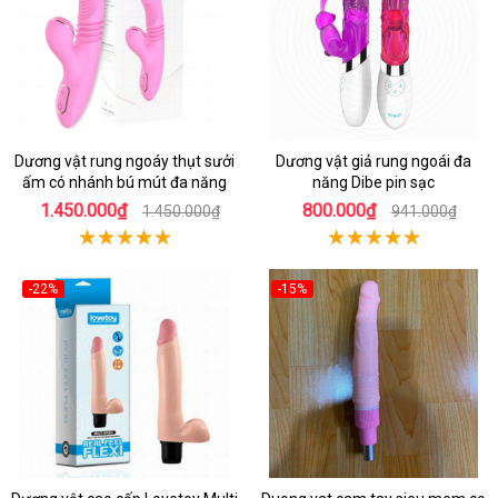
Dương vật rung ngoáy thụt sưởi
Dương vật giả rung ngoái đa
ấm có nhánh bú mút đa năng
năng Dibe pin sạc
1.450.000₫
800.000₫
1.450.000₫
941.000₫
-22%
-15%