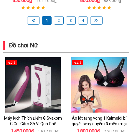
850.000₫
800.000₫
1.011.000₫
888.000₫
1
2
3
4
Đồ chơi Nữ
-20%
-22%
Máy Kích Thích Điểm G Svakom
Áo lót tăng vòng 1 Kaimeidi bí
CiCi - Cấm Sờ Vì Quá Phê
quyết sexy quyến rũ mềm mại
1.450.000₫
1.800.000₫
1.812.000₫
2.307.000₫