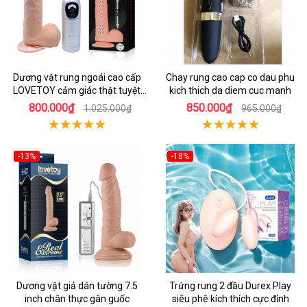
Dương vật rung ngoái cao cấp
Chay rung cao cap co dau phu
LOVETOY cảm giác thật tuyệt
kich thich da diem cuc manh
vời
800.000₫
850.000₫
1.025.000₫
965.000₫
-13%
-18%
Dương vật giả dán tường 7.5
Trứng rung 2 đầu Durex Play
inch chân thực gân guốc
siêu phê kích thích cực đỉnh