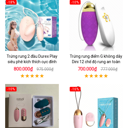
-18%
-10%
Trứng rung 2 đầu Durex Play
Trứng rung điểm G không dây
siêu phê kích thích cực đỉnh
Dini 12 chế độ rung an toàn
800.000₫
700.000₫
975.000₫
777.000₫
-10%
-16%