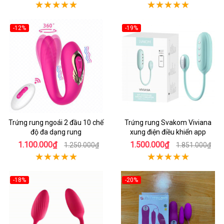
-12%
-19%
Trứng rung ngoái 2 đầu 10 chế
Trứng rung Svakom Viviana
độ đa dạng rung
xung điện điều khiển app
1.100.000₫
1.500.000₫
1.250.000₫
1.851.000₫
-18%
-20%