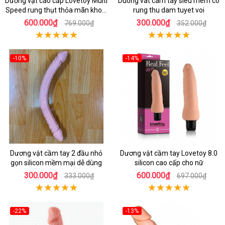
Dương vật cao cấp Lovetoy Multi
Duong vat cam tay sieu mem co
Speed rung thụt thỏa mãn khoái
rung thu dam tuyet voi
cảm
600.000₫
300.000₫
769.000₫
352.000₫
-10%
-14%
Dương vật cầm tay 2 đầu nhỏ
Dương vật cầm tay Lovetoy 8.0
gọn silicon mềm mại dễ dùng
silicon cao cấp cho nữ
300.000₫
600.000₫
333.000₫
697.000₫
-22%
-13%