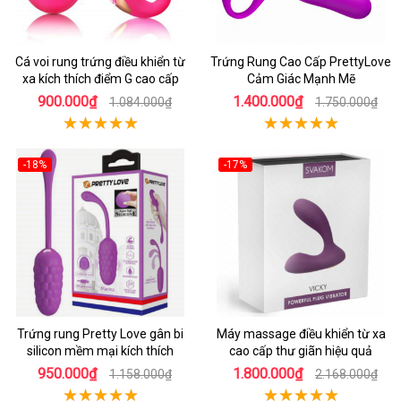
Cá voi rung trứng điều khiển từ
Trứng Rung Cao Cấp PrettyLove
xa kích thích điểm G cao cấp
Cảm Giác Mạnh Mẽ
900.000₫
1.400.000₫
1.084.000₫
1.750.000₫
-18%
-17%
Trứng rung Pretty Love gân bi
Máy massage điều khiển từ xa
silicon mềm mại kích thích
cao cấp thư giãn hiệu quả
950.000₫
1.800.000₫
1.158.000₫
2.168.000₫