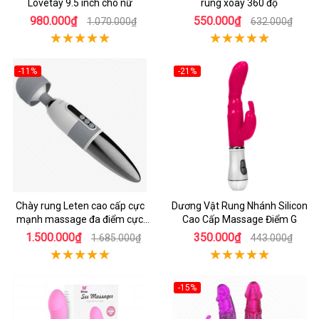
Lovetay 9.5 inch cho nữ
rung xoay 360 độ
980.000₫
550.000₫
1.070.000₫
632.000₫
-11%
-21%
Chày rung Leten cao cấp cực
Dương Vật Rung Nhánh Silicon
mạnh massage đa điểm cực
Cao Cấp Massage Điểm G
khoái cực phê
1.500.000₫
350.000₫
1.685.000₫
443.000₫
-15%