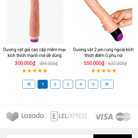
Dương vật giả cao cấp mềm mại
Dương vật 2 pin rung ngoái kích
kích thích mạnh mẽ dễ dùng
thích điểm G phụ nữ
300.000₫
550.000₫
384.000₫
632.000₫
1
2
3
4
5