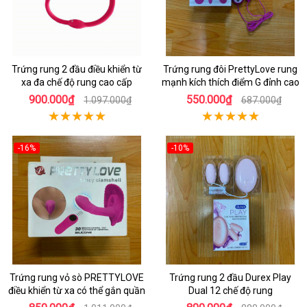
Trứng rung 2 đầu điều khiển từ
Trứng rung đôi PrettyLove rung
xa đa chế độ rung cao cấp
mạnh kích thích điểm G đỉnh cao
900.000₫
550.000₫
1.097.000₫
687.000₫
-16%
-10%
Trứng rung vỏ sò PRETTYLOVE
Trứng rung 2 đầu Durex Play
điều khiển từ xa có thể gắn quần
Dual 12 chế độ rung