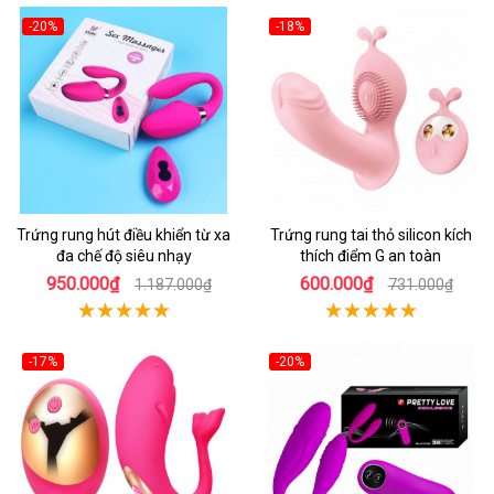
-20%
-18%
Trứng rung hút điều khiển từ xa
Trứng rung tai thỏ silicon kích
đa chế độ siêu nhạy
thích điểm G an toàn
950.000₫
600.000₫
1.187.000₫
731.000₫
-17%
-20%