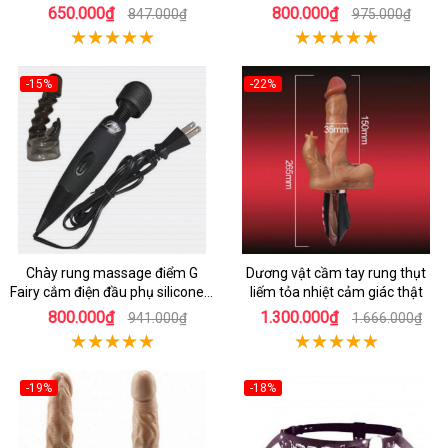
650.000₫
800.000₫
847.000₫
975.000₫
-15%
-22%
Chày rung massage điểm G
Dương vật cầm tay rung thụt
Fairy cắm điện đầu phụ silicone y
liếm tỏa nhiệt cảm giác thật
tế an toàn
800.000₫
1.300.000₫
941.000₫
1.666.000₫
-19%
-18%