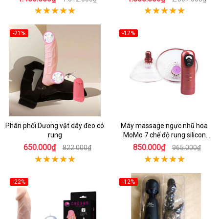
-21%
-12%
Phân phối Dương vật dây đeo có
Máy massage ngực nhũ hoa
rung
MoMo 7 chế độ rung silicon
mềm mại
650.000₫
850.000₫
822.000₫
965.000₫
-22%
-12%