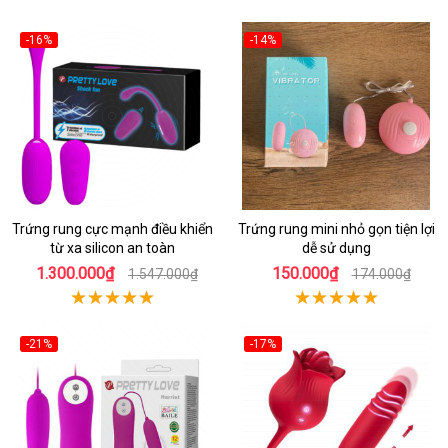
-16%
-14%
Trứng rung cực mạnh điều khiển
Trứng rung mini nhỏ gọn tiện lợi
từ xa silicon an toàn
dễ sử dụng
1.300.000₫
150.000₫
1.547.000₫
174.000₫
-21%
-17%