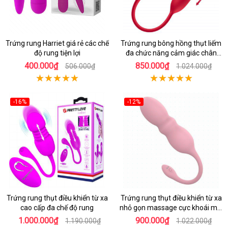
Trứng rung Harriet giá rẻ các chế
Trứng rung bông hồng thụt liếm
độ rung tiện lợi
đa chức năng cảm giác chân
thật
400.000₫
850.000₫
506.000₫
1.024.000₫
-16%
-12%
Trứng rung thụt điều khiển từ xa
Trứng rung thụt điều khiển từ xa
cao cấp đa chế độ rung
nhỏ gọn massage cực khoái mọi
lúc
1.000.000₫
900.000₫
1.190.000₫
1.022.000₫