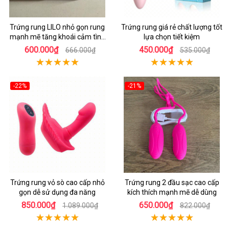
Trứng rung LILO nhỏ gọn rung
Trứng rung giá rẻ chất lượng tốt
mạnh mẽ tăng khoái cảm tình
lựa chọn tiết kiệm
dục
600.000₫
450.000₫
666.000₫
535.000₫
-22%
-21%
Trứng rung vỏ sò cao cấp nhỏ
Trứng rung 2 đầu sạc cao cấp
gọn dễ sử dụng đa năng
kích thích mạnh mẽ dễ dùng
850.000₫
650.000₫
1.089.000₫
822.000₫