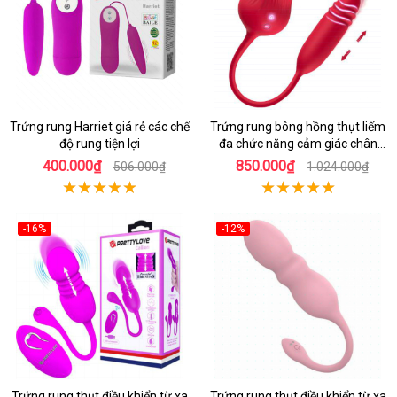
Trứng rung Harriet giá rẻ các chế
Trứng rung bông hồng thụt liếm
độ rung tiện lợi
đa chức năng cảm giác chân
thật
400.000₫
850.000₫
506.000₫
1.024.000₫
-16%
-12%
Trứng rung thụt điều khiển từ xa
Trứng rung thụt điều khiển từ xa