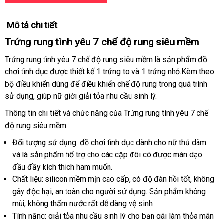
Mô tả chi tiết
Trứng rung tình yêu 7 chế độ rung siêu mềm
Trứng rung tình yêu 7 chế độ rung siêu mềm là sản phẩm đồ
chơi tình dục
khuyến
được thiết kế 1 trứng to
lắp
và 1 trứng nhỏ.Kèm theo
bộ điều khiển dùng
mãi
tham
để điều khiển chế độ rung trong
đặt
sản
quá trình
sử dụng
miễn
, giúp nữ giới giải tỏa nhu cầu sinh lý.
khảo
xuất
phí
Thông tin chi tiết
giá
và chức năng
shop
của
Trứng rung tình yêu 7 chế
độ rung siêu mềm
rẻ
Đối tượng sử dụng: đồ chơi tình dục dành cho nữ thủ dâm
đă
và là sản phẩm hổ trợ cho
khuyến
các cặp đôi có
nhận
được màn dạo
ký
đầu đầy kích thích ham muốn.
mãi
hàng
Chất liệu: silicon mềm mịn cao cấp
báo
, có độ đàn hồi tốt
giá
, không
gây độc hại
nhận
, an toàn cho người sử dụng
giá
cao
. Sản phẩm không
rẻ
mùi
cung
, không thấm nước
xét
tốt
rất dễ dàng vệ sinh.
cấp
Tính năng: giải tỏa nhu cầu sinh lý cho bạn gái làm thỏa mãn
cấp
nhất