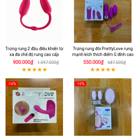
Trứng rung 2 đầu điều khiển từ
Trứng rung đôi PrettyLove rung
xa đa chế độ rung cao cấp
mạnh kích thích điểm G đỉnh cao
900.000₫
550.000₫
1.097.000₫
687.000₫
-16%
-10%