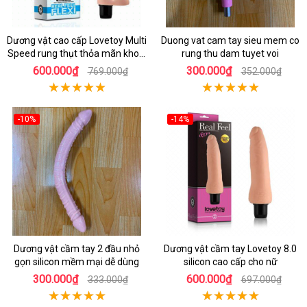
Dương vật cao cấp Lovetoy Multi
Duong vat cam tay sieu mem co
Speed rung thụt thỏa mãn khoái
rung thu dam tuyet voi
cảm
600.000₫
300.000₫
769.000₫
352.000₫
-10%
-14%
Dương vật cầm tay 2 đầu nhỏ
Dương vật cầm tay Lovetoy 8.0
gọn silicon mềm mại dễ dùng
silicon cao cấp cho nữ
300.000₫
600.000₫
333.000₫
697.000₫