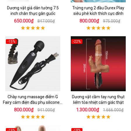
Dương vật giả dán tường 7.5
Trứng rung 2 đầu Durex Play
inch chân thực gân guốc
siêu phê kích thích cực đỉnh
650.000₫
800.000₫
847.000₫
975.000₫
-15%
-22%
Chày rung massage điểm G
Dương vật cầm tay rung thụt
Fairy cắm điện đầu phụ silicone y
liếm tỏa nhiệt cảm giác thật
tế an toàn
800.000₫
1.300.000₫
941.000₫
1.666.000₫
-19%
-18%