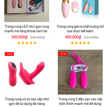
Trứng rung LILO nhỏ gọn rung
Trứng rung giá rẻ chất lượng tốt
mạnh mẽ tăng khoái cảm tình
lựa chọn tiết kiệm
dục
600.000₫
450.000₫
666.000₫
535.000₫
-22%
-21%
Trứng rung vỏ sò cao cấp nhỏ
Trứng rung 2 đầu sạc cao cấp
gọn dễ sử dụng đa năng
kích thích mạnh mẽ dễ dùng