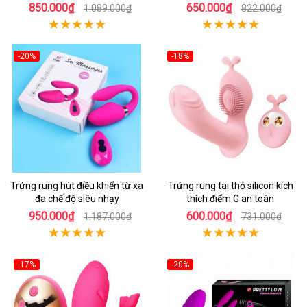
850.000₫
650.000₫
1.089.000₫
822.000₫
-20%
-18%
Trứng rung hút điều khiển từ xa
Trứng rung tai thỏ silicon kích
đa chế độ siêu nhạy
thích điểm G an toàn
950.000₫
600.000₫
1.187.000₫
731.000₫
-17%
-20%