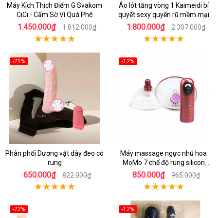
Máy Kích Thích Điểm G Svakom
Áo lót tăng vòng 1 Kaimeidi bí
CiCi - Cấm Sờ Vì Quá Phê
quyết sexy quyến rũ mềm mại
1.450.000₫
1.800.000₫
1.812.000₫
2.307.000₫
-21%
-12%
Phân phối Dương vật dây đeo có
Máy massage ngực nhũ hoa
rung
MoMo 7 chế độ rung silicon
mềm mại
650.000₫
850.000₫
822.000₫
965.000₫
-22%
-12%