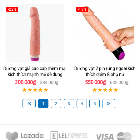
-22%
-13%
Dương vật giả cao cấp mềm mại
Dương vật 2 pin rung ngoái kích
kích thích mạnh mẽ dễ dùng
thích điểm G phụ nữ
300.000₫
550.000₫
384.000₫
632.000₫
1
2
3
4
5