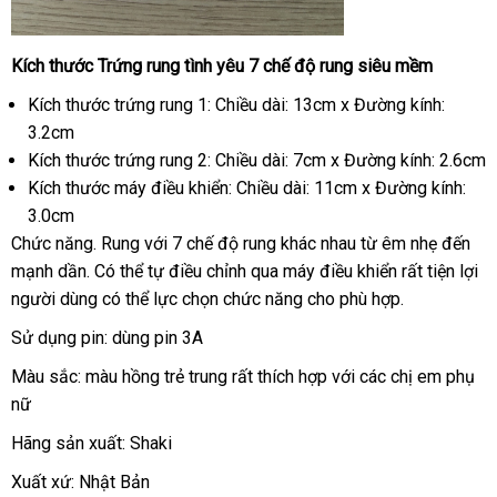
Kích thước
Trứng rung tình yêu 7 chế độ rung siêu mềm
Kích thước trứng rung 1: Chiều dài: 13cm x Đường kính:
3.2cm
Kích thước trứng rung 2: Chiều dài: 7cm x Đường kính: 2.6cm
Kích thước máy điều khiển: Chiều dài: 11cm x Đường kính:
3.0cm
Chức năng
so
. Rung
nhập
với 7 chế độ rung khác nhau từ êm nhẹ đến
mạnh dần
quà
. Có thể tự điều chỉnh qua máy điều khiển
sánh
hàng
bảng
rất tiện lợi
người dùng
tặng
Nhật
có thể lực chọn chức năng cho phù hợp.
giá
Bản
Sử dụng pin: dùng pin 3A
Màu sắc: màu hồng trẻ trung
Lazada
rất thích hợp
tiki
với
thế
các chị em phụ
nữ
giới
Hãng sản xuất: Shaki
Xuất xứ: Nhật Bản