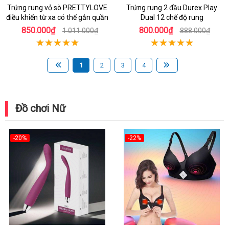
Trứng rung vỏ sò PRETTYLOVE
Trứng rung 2 đầu Durex Play
điều khiển từ xa có thể gắn quần
Dual 12 chế độ rung
850.000₫
800.000₫
1.011.000₫
888.000₫
1
2
3
4
Đồ chơi Nữ
-20%
-22%