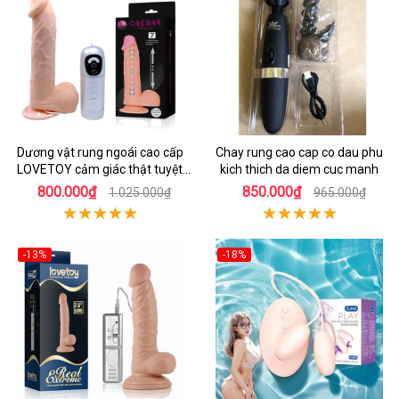
Dương vật rung ngoái cao cấp
Chay rung cao cap co dau phu
LOVETOY cảm giác thật tuyệt
kich thich da diem cuc manh
vời
800.000₫
850.000₫
1.025.000₫
965.000₫
-13%
-18%