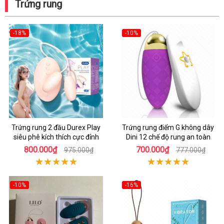
Trứng rung
-18%
-10%
Trứng rung 2 đầu Durex Play
Trứng rung điểm G không dây
siêu phê kích thích cực đỉnh
Dini 12 chế độ rung an toàn
800.000₫
700.000₫
975.000₫
777.000₫
-10%
-16%