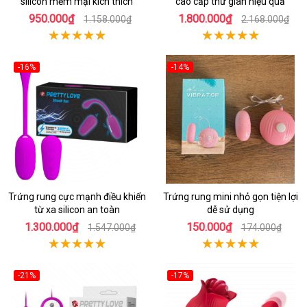
silicon mềm mại kích thích
cao cấp thư giãn hiệu quả
950.000₫
1.800.000₫
1.158.000₫
2.168.000₫
-16%
-14%
Trứng rung cực mạnh điều khiển
Trứng rung mini nhỏ gọn tiện lợi
từ xa silicon an toàn
dễ sử dụng
1.300.000₫
150.000₫
1.547.000₫
174.000₫
-21%
-17%