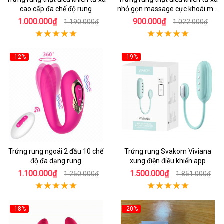
cao cấp đa chế độ rung
nhỏ gọn massage cực khoái mọi
lúc
1.000.000₫
900.000₫
1.190.000₫
1.022.000₫
-12%
-19%
Trứng rung ngoái 2 đầu 10 chế
Trứng rung Svakom Viviana
độ đa dạng rung
xung điện điều khiển app
1.100.000₫
1.500.000₫
1.250.000₫
1.851.000₫
-18%
-20%