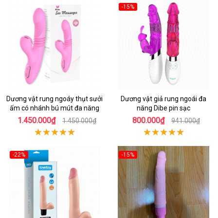
-15%
Dương vật rung ngoáy thụt sưởi
Dương vật giả rung ngoái đa
ấm có nhánh bú mút đa năng
năng Dibe pin sạc
1.450.000₫
800.000₫
1.450.000₫
941.000₫
-22%
-15%