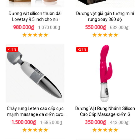
Dương vật silicon thuôn dài
Dương vật giả gắn tường mini
Lovetay 9.5 inch cho nữ
rung xoay 360 độ
980.000₫
550.000₫
1.070.000₫
632.000₫
-11%
-21%
Chày rung Leten cao cấp cực
Dương Vật Rung Nhánh Silicon
mạnh massage đa điểm cực
Cao Cấp Massage Điểm G
khoái cực phê
1.500.000₫
350.000₫
1.685.000₫
443.000₫