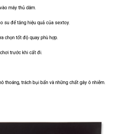
 vào máy thủ dâm.
ao su
shop
để tăng hiệu quả
tư
của sextoy.
vấn
ựa chọn tốt độ quay phù hợp.
chơi trước khi cất đi.
khô thoáng
dịch
, trách bụi bẩn
nước
và
dịch
những chất gây ô nhiễm.
vụ
ngoài
vụ