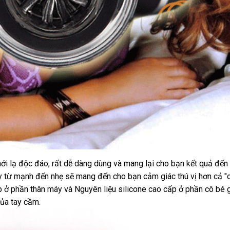
mới lạ độc đáo
nhập
,
tận
rất dễ dàng dùng
so
và mang lại cho bạn kết quả đến
áy từ mạnh đến nhẹ
hàng
nơi
sản
sẽ mang đến cho bạn cảm giác thú vị hơn cả "o
sánh
ấp ở phần thân máy
có
và Nguyên liệu silicone cao cấp ở phần cô bé 
xuất
ừa
ủa tay cầm.
nên
đảo
chọn