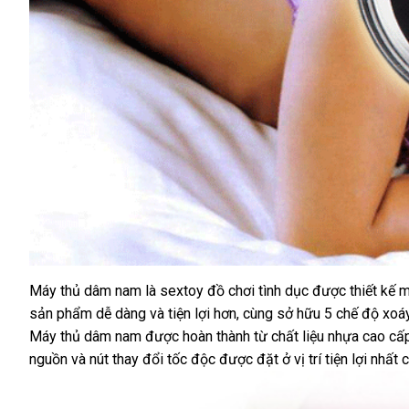
Máy thủ dâm nam là sextoy đồ chơi tình dục
xuất
được thiết kế 
sản phẩm dễ dàng
nhập
và tiện lợi hơn
có
, cùng sở hữu 5 chế độ xo
xứ
Máy thủ dâm nam
ở
được hoàn thành từ chất liệu nhựa cao c
khẩu
nên
nguồn
nhanh
và nút thay đổi tốc độc
đâu
hướng
được đặt ở vị trí tiện lợi nhất
mua
l
c
nhất
tốt
dẫn