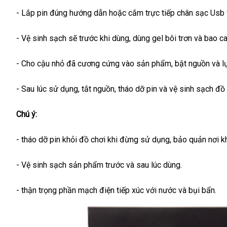
- Lắp pin đúng hướng dẫn
chợ
hoặc cắm trực tiếp chân sạc Usb
- Vệ sinh sạch
bền
sẽ trước khi dùng
đổi
, dùng gel bôi trơn
dễ
và bao c
trả
dàng
- Cho cậu nhỏ
vệ
đã cương cứng vào sản phẩm
kiểm
, bật nguồn
dịch
và l
sinh
tra
vụ
- Sau lúc sử dụng
vệ
, tắt nguồn
vận
, tháo dỡ pin
nhập
và vệ sinh sạch đồ 
sinh
chuyển
khẩu
Chú ý:
- tháo dỡ pin khỏi đồ chơi khi đừng sử dụng
cửa
, bảo quản nơi 
hàng
- Vệ sinh sạch sản phẩm trước
sử
và sau lúc dùng.
dụng
- thận trọng phần mạch điện tiếp xúc
online
với nước
chất
và bụi bẩn.
lượng