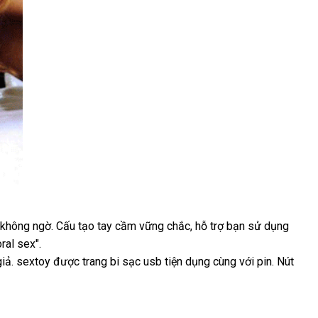
 không ngờ
đã
. Cấu tạo tay cầm vững chắc
miễn
, hỗ trợ bạn sử dụng
ral sex"
giá
.
qua
phí
giả
nơi
. sextoy
bán
sử
bỏ
được trang bi sạc usb tiện dụng cùng
địa
với pin
khách
. Nút
nào
dụng
sỉ
chỉ
hàng