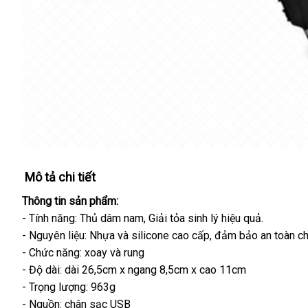
Mô tả chi tiết
Thông tin sản phẩm:
- Tính năng: Thủ dâm nam
cũ
, Giải tỏa sinh lý hiệu quả.
- Nguyên liệu: Nhựa
quà
và silicone cao cấp
giá
, đảm bảo an toàn c
- Chức năng: xoay
nhanh
và rung
tặng
rẻ
- Độ dài: dài 26,5cm x ngang 8,5cm x cao 11cm
nhất
- Trọng lượng: 963g
- Nguồn: chân sạc USB