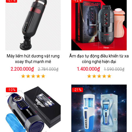
-21%
-12%
Máy liếm hút dương vật rung
Âm đạo tự động điều khiển từ xa
xoay thụt mạnh mẽ
công nghệ hiện đại
2.200.000₫
1.400.000₫
2.784.000₫
1.590.000₫
-10%
-21%