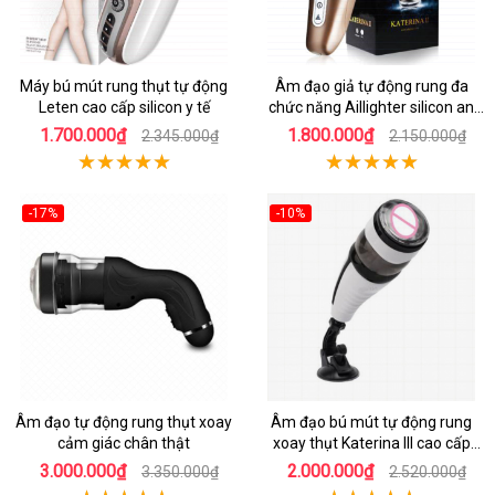
Máy bú mút rung thụt tự động
Âm đạo giả tự động rung đa
Leten cao cấp silicon y tế
chức năng Aillighter silicon an
toàn
1.700.000₫
1.800.000₫
2.345.000₫
2.150.000₫
-17%
-10%
Âm đạo tự động rung thụt xoay
Âm đạo bú mút tự động rung
cảm giác chân thật
xoay thụt Katerina III cao cấp
siêu thực
3.000.000₫
2.000.000₫
3.350.000₫
2.520.000₫