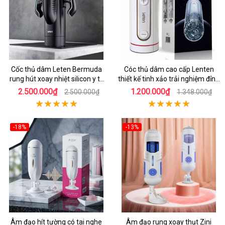
Cốc thủ dâm Leten Bermuda
Cóc thủ dâm cao cấp Lenten
rung hút xoay nhiệt silicon y tế
thiết kế tinh xảo trải nghiệm đỉnh
mới nhất
cao
2.500.000₫
1.200.000₫
2.500.000₫
1.348.000₫
-18%
-13%
Âm đạo hít tường có tai nghe
Âm đạo rung xoay thụt Zini