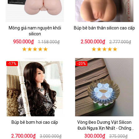
Mông giả nam nguyên khối
Búp bê bán thân silicon cao cấp
silicon
950.000₫
2.500.000₫
1.158.000₫
2.777.000₫
-17%
-20%
Búp bê bơm hơi cao cấp
Vòng Đeo Dương Vật Silicon
Đuôi Ngựa Xịn Nhất - Chống
Xuất Tinh Sớm
2.700.000₫
300.000₫
3.000.000₫
375.000₫