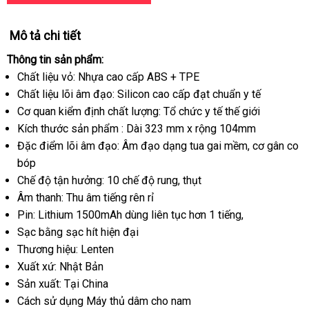
Mô tả chi tiết
Thông tin sản phẩm:
Chất liệu vỏ: Nhựa cao cấp ABS + TPE
Chất liệu lõi âm đạo: Silicon cao cấp đạt chuẩn y tế
Cơ quan kiểm định chất lượng: Tổ chức y tế thế giới
Kích thước sản phẩm : Dài 323 mm x rộng 104mm
Đặc điểm lõi âm đạo: Âm đạo dạng tua gai mềm
giá
, cơ gân co
bóp
bán
Chế độ tận hưởng: 10 chế độ rung
hướng
, thụt
lẻ
Âm thanh: Thu âm tiếng rên rỉ
dẫn
Pin: Lithium 1500mAh dùng liên tục hơn 1 tiếng,
Sạc bằng sạc hít hiện đại
Thương hiệu: Lenten
Xuất xứ: Nhật Bản
Sản xuất: Tại China
Cách sử dụng Máy thủ dâm cho nam