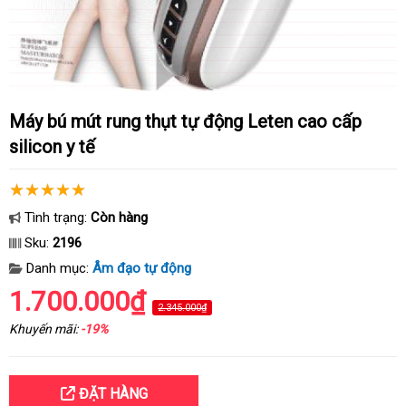
Máy bú mút rung thụt tự động Leten cao cấp
silicon y tế
Tình trạng:
Còn hàng
Sku:
2196
Danh mục:
Âm đạo tự động
1.700.000₫
2.345.000₫
Khuyến mãi:
-19%
ĐẶT HÀNG