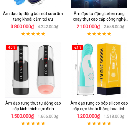
Âm đạo tự động bú mút sưởi ấm
Âm đạo tự động Leten rung
tăng khoái cảm tối ưu
xoay thụt cao cấp công nghệ
hiện đại
3.800.000₫
2.100.000₫
4.222.000₫
2.658.000₫
-10%
-21%
Âm đạo rung thụt tự động cao
Âm đạo rung co bóp silicon cao
cấp kích thích cực đỉnh
cấp cực khoái thăng hoa tình
dục
1.500.000₫
1.200.000₫
1.666.000₫
1.518.000₫