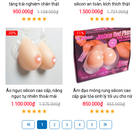
tăng trải nghiệm chân thật
silicon an toàn, kích thích thật
950.000₫
1.500.000₫
1.158.000₫
1.724.000₫
-20%
-11%
Áo ngực silicon cao cấp, nâng
Âm đạo mông rung silicon cao
ngực tự nhiên thoải mái
cấp giải tỏa sinh lý tối ưu cho nữ
1.100.000₫
850.000₫
1.375.000₫
955.000₫
1
2
3
4
5