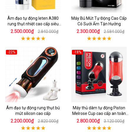
Âm đạo tự động leten A380
Máy Bú Mút Tự Động Cao Cấp
rung thụt nhiệt cao cấp siêu
Có Sưởi Ấm Tận Hưởng
thực
2.500.000₫
2.300.000₫
2.840.000₫
2.584.000₫
-22%
-18%
Âm đạo tự động rung thụt bú
Máy thủ dâm tự động Piston
mút silicon cao cấp
Melrose Cup cao cấp an toàn
FDA
2.200.000₫
2.800.000₫
2.820.000₫
3.120.000₫