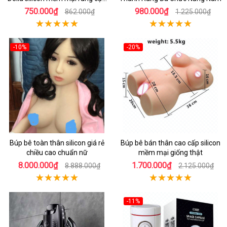
đã
750.000₫
980.000₫
862.000₫
1.225.000₫
-10%
-20%
Búp bê toàn thân silicon giá rẻ
Búp bê bán thân cao cấp silicon
chiều cao chuẩn nữ
mềm mại giống thật
8.000.000₫
1.700.000₫
8.888.000₫
2.125.000₫
-11%