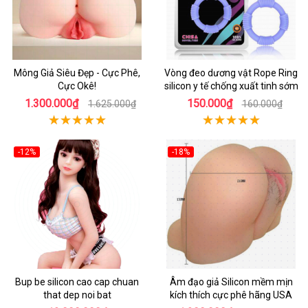
Mông Giả Siêu Đẹp - Cực Phê,
Vòng đeo dương vật Rope Ring
Cực Okê!
silicon y tế chống xuất tinh sớm
1.300.000₫
150.000₫
1.625.000₫
160.000₫
-12%
-18%
Bup be silicon cao cap chuan
Âm đạo giả Silicon mềm mịn
that dep noi bat
kích thích cực phê hãng USA