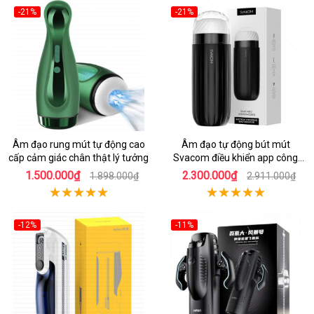
-21%
-21%
Âm đạo rung mút tự động cao
Âm đạo tự động bút mút
cấp cảm giác chân thật lý tưởng
Svacom điều khiển app công
nghệ hiện đại
1.500.000₫
2.300.000₫
1.898.000₫
2.911.000₫
-12%
-11%