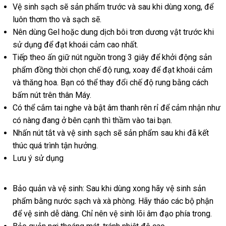
Vệ sinh sạch
Hàn
sẽ sản phẩm trước
kiểm
và sau khi dùng xong
chính
,
đại
để
luôn thơm tho
Quốc
Đài
và sạch
cũ
sẽ.
tra
hãng
lý
Nên dùng Gel
nhập
hoặc dung dịch bôi trơn dương vật trước khi
Loan
sử dụng
khuyến
để đạt khoái cảm cao nhất.
khẩu
Tiếp theo ấn giữ nút nguồn trong 3 giây
mãi
lắp
để khởi động sản
phẩm đồng thời chọn chế độ rung
giá
, xoay
đặt
vệ
để đạt khoái cảm
lớn
và thăng hoa
kiểm
. Bạn
Hàn
có thể thay đổi chế độ rung bằng cách
bán
sinh
bấm nút trên thân Máy.
tra
Quốc
lẻ
Có thể cắm tai nghe
phụ
và bật âm thanh rên rỉ
ăn
để cảm nhận như
có nàng đang ở bên cạnh
kiện
tham
thì thầm vào tai bạn.
trộm
Nhấn nút tắt
nhập
và vệ sinh sạch
khảo
hướng
sẽ sản phẩm sau khi
bền
đã kết
thúc
tốt
quá trình tận hưởng.
hàng
dẫn
Lưu ý sử dụng
nhất
Bảo quản
bền
và vệ sinh: Sau khi dùng xong hãy vệ sinh sản
phẩm bằng nước sạch
tại
và xà phòng
kiểm
. Hãy tháo
giá
các bộ phận
bìn
để vệ sinh dễ dàng
lớn
. Chỉ nên vệ sinh lõi âm đạo phía trong.
nhà
tra
sỉ
luậ