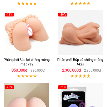
-11%
-20%
Phân phối Búp bê chổng mông
Phân phối Búp bê chổng mông
mặc váy
Akali
850.000₫
2.300.000₫
980.000₫
2.900.000₫
-20%
-21%