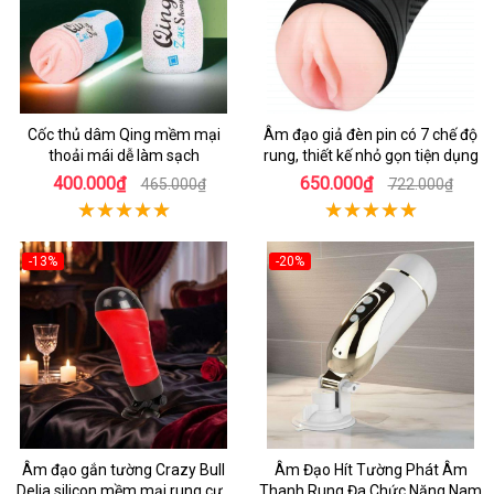
Cốc thủ dâm Qing mềm mại
Âm đạo giả đèn pin có 7 chế độ
thoải mái dễ làm sạch
rung, thiết kế nhỏ gọn tiện dụng
400.000₫
650.000₫
465.000₫
722.000₫
-13%
-20%
Âm đạo gắn tường Crazy Bull
Âm Đạo Hít Tường Phát Âm
Delia silicon mềm mại rung cực
Thanh Rung Đa Chức Năng Nam