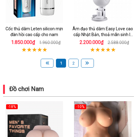
Cốc thủ dâm Leten silicon mịn
Âm đạo thủ dâm Easy Love cao
đàn hồi cao cấp cho nam
cấp Nhật Bản, thoả mãn sinh lý
nhanh
1.850.000₫
2.200.000₫
1.960.000₫
2.588.000₫
1
2
Đồ chơi Nam
-18%
-10%