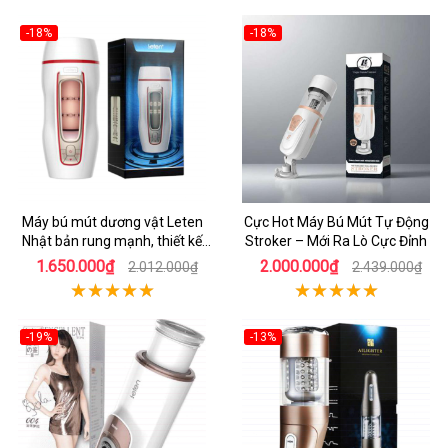
-18%
-18%
Máy bú mút dương vật Leten
Cực Hot Máy Bú Mút Tự Động
Nhật bản rung mạnh, thiết kế
Stroker – Mới Ra Lò Cực Đỉnh
hiện đại
1.650.000₫
2.000.000₫
2.012.000₫
2.439.000₫
-19%
-13%