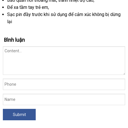
Bảo quản nơi thoáng mát
ăn
, tránh nhiệt độ cao,
Để xa tầm tay trẻ em,
trộm
Sạc pin đầy trước khi sử dụng
tiết
để cảm xúc không bị dừng
lại
kiệm
Bình luận