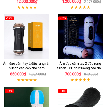
12.000.000₫
1.200.000₫
2.073.000₫
-17%
-17%
Âm đạo cầm tay 2 đầu rung rên
Âm đạo cầm tay 2 đầu rung
silicon cao cấp cho nam
silicon TPE chất lượng cao Nam
giới
850.000₫
700.000₫
1.024.000₫
843.000₫
-14%
-10%