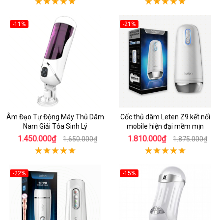
-11%
-21%
Âm Đạo Tự Động Máy Thủ Dâm
Cốc thủ dâm Leten Z9 kết nối
Nam Giải Tỏa Sinh Lý
mobile hiện đại mềm mịn
1.450.000₫
1.810.000₫
1.650.000₫
1.875.000₫
-22%
-15%