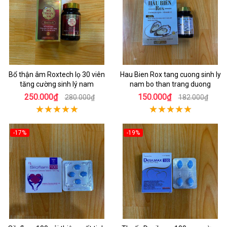
Bổ thận âm Roxtech lọ 30 viên
Hau Bien Rox tang cuong sinh ly
tăng cường sinh lý nam
nam bo than trang duong
250.000₫
150.000₫
280.000₫
182.000₫
-17%
-19%