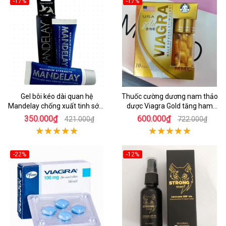
-17%
-17%
Gel bôi kéo dài quan hệ
Thuốc cường dương nam thảo
Mandelay chống xuất tinh sớm
dược Viagra Gold tăng ham
hiệu quả
muốn
350.000₫
600.000₫
421.000₫
722.000₫
-22%
-12%