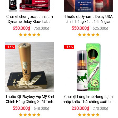
Chai xit chong xuat tinh som
Thuốc xịt Dynamo Delay USA
Dynamo Delay Black Label
chính hãng kéo dài thời gian
quan hệ
650.000₫
550.000₫
750.000₫
625.000₫
-15%
-15%
Thuốc Xịt Playboy Vip Mỹ 8ml
Chai xịt Long time Nóng-Lạnh
Chính Hãng Chống Xuất Tinh
nhập khẩu Thái chống xuất tinh
sớm
550.000₫
230.000₫
648.000₫
270.000₫