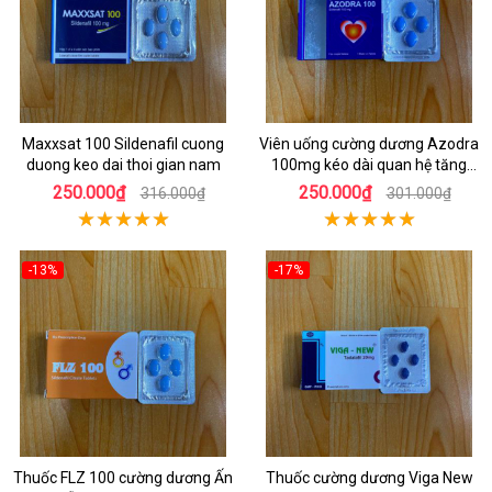
Maxxsat 100 Sildenafil cuong
Viên uống cường dương Azodra
duong keo dai thoi gian nam
100mg kéo dài quan hệ tăng
kích thước
250.000₫
250.000₫
316.000₫
301.000₫
-13%
-17%
Thuốc FLZ 100 cường dương Ấn
Thuốc cường dương Viga New