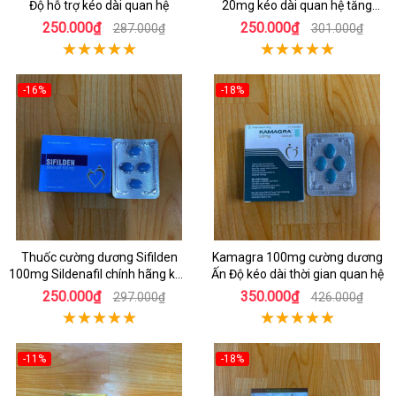
Độ hỗ trợ kéo dài quan hệ
20mg kéo dài quan hệ tăng
cương dương
250.000₫
250.000₫
287.000₫
301.000₫
-16%
-18%
Thuốc cường dương Sifilden
Kamagra 100mg cường dương
100mg Sildenafil chính hãng kéo
Ấn Độ kéo dài thời gian quan hệ
dài
250.000₫
350.000₫
297.000₫
426.000₫
-11%
-18%