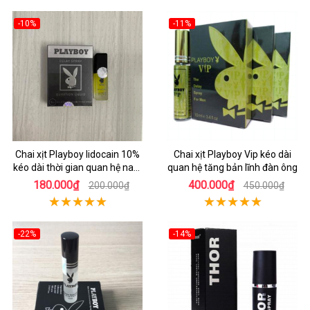
-10%
-11%
Chai xịt Playboy lidocain 10%
Chai xịt Playboy Vip kéo dài
kéo dài thời gian quan hệ nam
quan hệ tăng bản lĩnh đàn ông
giới
180.000₫
400.000₫
200.000₫
450.000₫
-22%
-14%