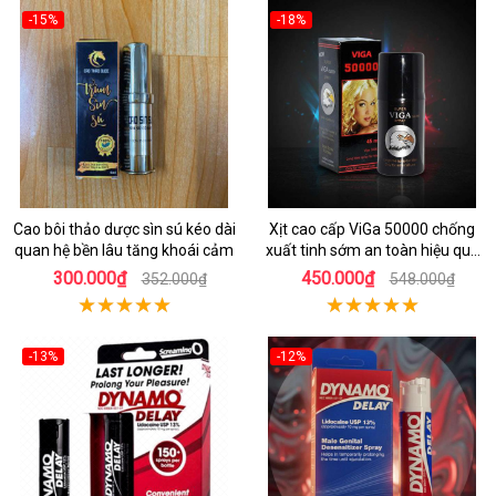
-15%
-18%
Cao bôi thảo dược sìn sú kéo dài
Xịt cao cấp ViGa 50000 chống
quan hệ bền lâu tăng khoái cảm
xuất tinh sớm an toàn hiệu quả
nhanh
300.000₫
450.000₫
352.000₫
548.000₫
-13%
-12%