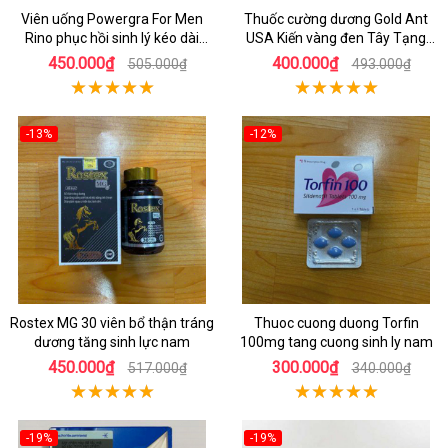
Viên uống Powergra For Men
Thuốc cường dương Gold Ant
Rino phục hồi sinh lý kéo dài
USA Kiến vàng đen Tây Tạng
quan hệ
mạnh mẽ
450.000₫
400.000₫
505.000₫
493.000₫
-13%
-12%
Rostex MG 30 viên bổ thận tráng
Thuoc cuong duong Torfin
dương tăng sinh lực nam
100mg tang cuong sinh ly nam
450.000₫
300.000₫
517.000₫
340.000₫
-19%
-19%