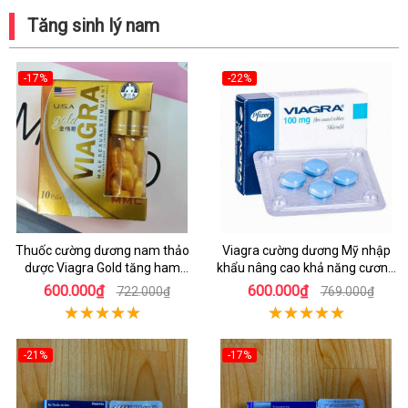
Tăng sinh lý nam
-17%
-22%
Thuốc cường dương nam thảo
Viagra cường dương Mỹ nhập
dược Viagra Gold tăng ham
khẩu nâng cao khả năng cương
muốn
cứng
600.000₫
600.000₫
722.000₫
769.000₫
-21%
-17%