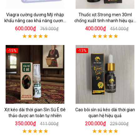
Viagra cường dương Mỹ nhập
Thuốc xịt Strong men 30ml
khẩu nâng cao khả năng cương
chống xuất tinh nhanh hiệu quả
cứng
Ba Lan
600.000₫
400.000₫
769.000₫
454.000₫
-15%
-13%
Xịt kéo dài thời gian Sìn Sú Ê Đê
Cao bôi sìn sú kéo dài thời gian
thảo dược an toàn tự nhiên
quan hệ hiệu quả
350.000₫
200.000₫
411.000₫
229.000₫