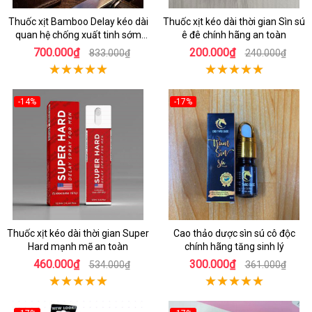
Thuốc xịt Bamboo Delay kéo dài
Thuốc xịt kéo dài thời gian Sìn sú
quan hệ chống xuất tinh sớm
ê đê chính hãng an toàn
chính hãng
700.000₫
200.000₫
833.000₫
240.000₫
-14%
-17%
Thuốc xịt kéo dài thời gian Super
Cao thảo dược sìn sú cô độc
Hard mạnh mẽ an toàn
chính hãng tăng sinh lý
460.000₫
300.000₫
534.000₫
361.000₫