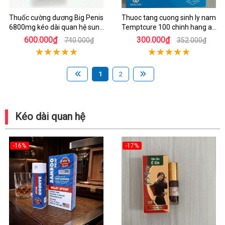
Thuốc cường dương Big Penis
Thuoc tang cuong sinh ly nam
6800mg kéo dài quan hệ sung
Temptcure 100 chinh hang an
mãn
toan
600.000₫
300.000₫
740.000₫
352.000₫
1
2
Kéo dài quan hệ
-16%
-17%