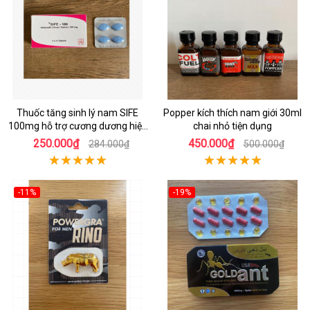
Thuốc tăng sinh lý nam SIFE
Popper kích thích nam giới 30ml
100mg hỗ trợ cương dương hiệu
chai nhỏ tiện dụng
quả
250.000₫
450.000₫
284.000₫
500.000₫
-11%
-19%