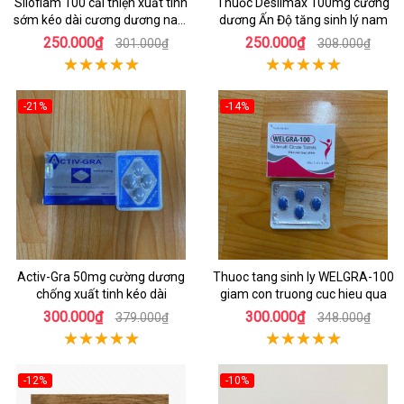
Siloflam 100 cải thiện xuất tinh
Thuốc Desilmax 100mg cường
sớm kéo dài cương dương nam
dương Ấn Độ tăng sinh lý nam
giới
250.000₫
250.000₫
301.000₫
308.000₫
-21%
-14%
Activ-Gra 50mg cường dương
Thuoc tang sinh ly WELGRA-100
chống xuất tinh kéo dài
giam con truong cuc hieu qua
300.000₫
300.000₫
379.000₫
348.000₫
-12%
-10%