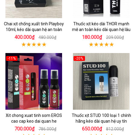
Chai xịt chống xuất tinh Playboy
Thuốc xịt kéo dài THOR mạnh
10ml, kéo dài quan hệ an toàn
mẽ an toàn kéo dài quan hệ lâu
400.000₫
180.000₫
480.000₫
209.000₫
-11%
-20%
Xit chong xuat tinh som EROS
Thuốc xịt STUD 100 loại 1 chính
cao cap keo dai quan he
hãng kéo dài quan hệ uy tín
700.000₫
650.000₫
786.000₫
812.000₫