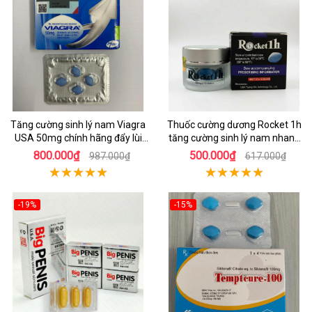
Tăng cường sinh lý nam Viagra
Thuốc cường dương Rocket 1h
USA 50mg chính hãng đẩy lùi
tăng cường sinh lý nam nhanh
yếu sinh lý
hiệu quả
800.000₫
500.000₫
987.000₫
617.000₫
-19%
-15%