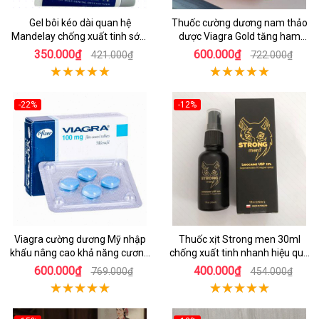
Gel bôi kéo dài quan hệ
Thuốc cường dương nam thảo
Mandelay chống xuất tinh sớm
dược Viagra Gold tăng ham
hiệu quả
muốn
350.000₫
600.000₫
421.000₫
722.000₫
-22%
-12%
Viagra cường dương Mỹ nhập
Thuốc xịt Strong men 30ml
khẩu nâng cao khả năng cương
chống xuất tinh nhanh hiệu quả
cứng
Ba Lan
600.000₫
400.000₫
769.000₫
454.000₫