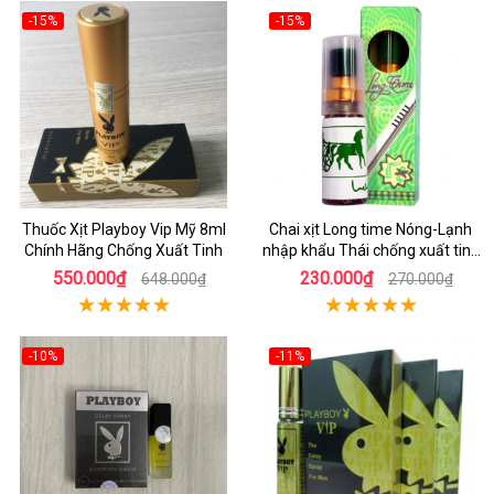
-15%
-15%
Thuốc Xịt Playboy Vip Mỹ 8ml
Chai xịt Long time Nóng-Lạnh
Chính Hãng Chống Xuất Tinh
nhập khẩu Thái chống xuất tinh
sớm
550.000₫
230.000₫
648.000₫
270.000₫
-10%
-11%