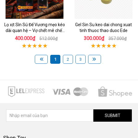
Lọ xịt Sìn Sú Đế Vương mẹo kéo
Gel Sin Su keo dai chong xuat
dài quan hệ – Vợ chết mê chết
tinh thuoc thao duoc Ede
mệt
400.000₫
300.000₫
512.000₫
357.000₫
1
2
3
SUBMIT
Shop Toy