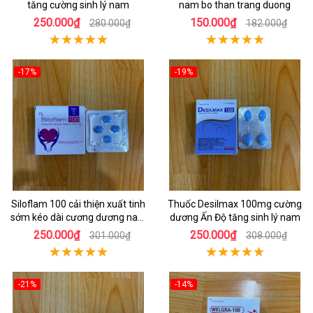
tăng cường sinh lý nam
nam bo than trang duong
250.000₫
150.000₫
280.000₫
182.000₫
-17%
-19%
Siloflam 100 cải thiện xuất tinh
Thuốc Desilmax 100mg cường
sớm kéo dài cương dương nam
dương Ấn Độ tăng sinh lý nam
giới
250.000₫
250.000₫
301.000₫
308.000₫
-21%
-14%