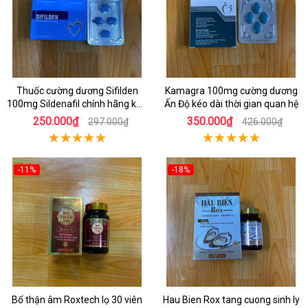
Thuốc cường dương Sifilden
Kamagra 100mg cường dương
100mg Sildenafil chính hãng kéo
Ấn Độ kéo dài thời gian quan hệ
dài
250.000₫
350.000₫
297.000₫
426.000₫
-11%
-18%
Bổ thận âm Roxtech lọ 30 viên
Hau Bien Rox tang cuong sinh ly