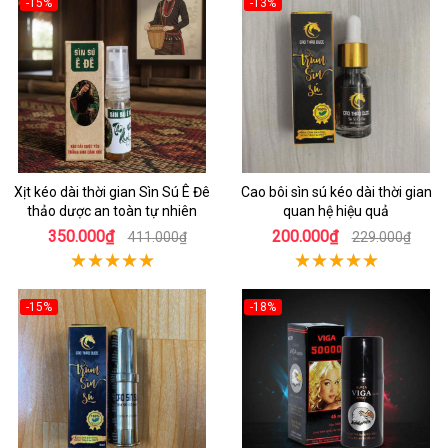
-15%
-13%
Xịt kéo dài thời gian Sìn Sú Ê Đê
Cao bôi sìn sú kéo dài thời gian
thảo dược an toàn tự nhiên
quan hệ hiệu quả
350.000₫
200.000₫
411.000₫
229.000₫
-15%
-18%