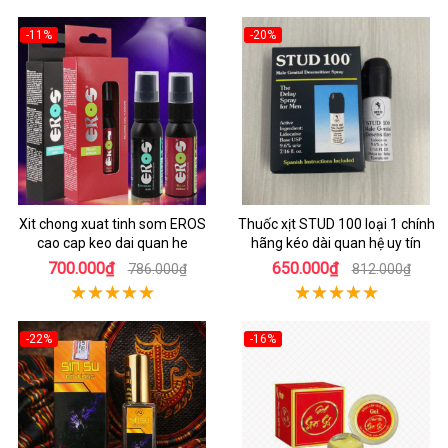
-11%
-20%
Xit chong xuat tinh som EROS
Thuốc xịt STUD 100 loại 1 chính
cao cap keo dai quan he
hãng kéo dài quan hệ uy tín
700.000₫
650.000₫
786.000₫
812.000₫
-22%
-16%