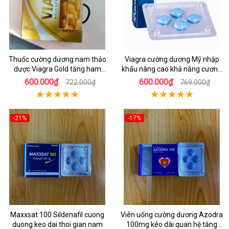
Thuốc cường dương nam thảo
Viagra cường dương Mỹ nhập
dược Viagra Gold tăng ham
khẩu nâng cao khả năng cương
muốn
cứng
600.000₫
600.000₫
722.000₫
769.000₫
-21%
-17%
Maxxsat 100 Sildenafil cuong
Viên uống cường dương Azodra
duong keo dai thoi gian nam
100mg kéo dài quan hệ tăng