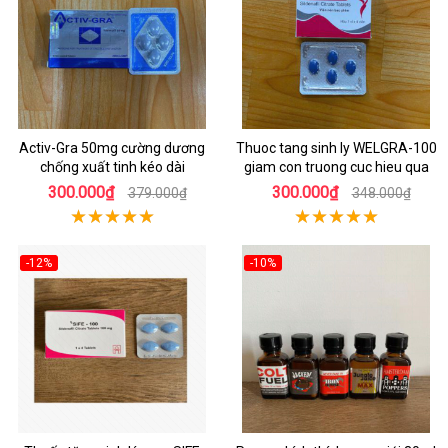
Activ-Gra 50mg cường dương
Thuoc tang sinh ly WELGRA-100
chống xuất tinh kéo dài
giam con truong cuc hieu qua
300.000₫
300.000₫
379.000₫
348.000₫
-12%
-10%