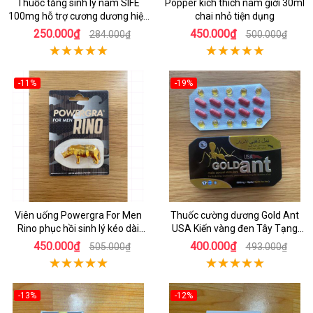
Thuốc tăng sinh lý nam SIFE
Popper kích thích nam giới 30ml
100mg hỗ trợ cương dương hiệu
chai nhỏ tiện dụng
quả
250.000₫
450.000₫
284.000₫
500.000₫
-11%
-19%
Viên uống Powergra For Men
Thuốc cường dương Gold Ant
Rino phục hồi sinh lý kéo dài
USA Kiến vàng đen Tây Tạng
quan hệ
mạnh mẽ
450.000₫
400.000₫
505.000₫
493.000₫
-13%
-12%