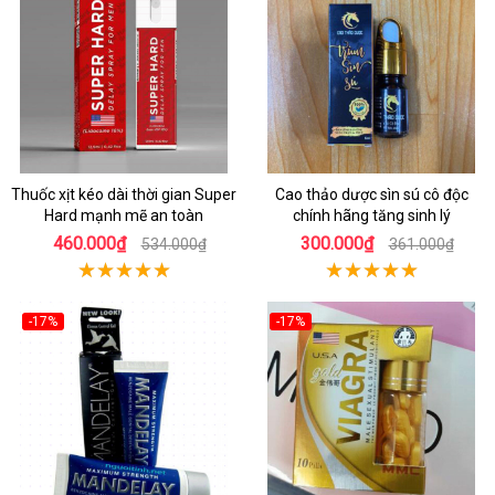
Thuốc xịt kéo dài thời gian Super
Cao thảo dược sìn sú cô độc
Hard mạnh mẽ an toàn
chính hãng tăng sinh lý
460.000₫
300.000₫
534.000₫
361.000₫
-17%
-17%