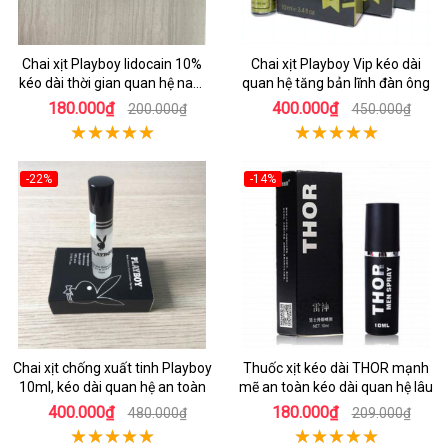
Chai xịt Playboy lidocain 10%
Chai xịt Playboy Vip kéo dài
kéo dài thời gian quan hệ nam
quan hệ tăng bản lĩnh đàn ông
giới
180.000₫
400.000₫
200.000₫
450.000₫
-22%
-14%
Chai xịt chống xuất tinh Playboy
Thuốc xịt kéo dài THOR mạnh
10ml, kéo dài quan hệ an toàn
mẽ an toàn kéo dài quan hệ lâu
400.000₫
180.000₫
480.000₫
209.000₫