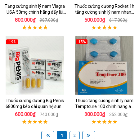
Tăng cường sinh lý nam Viagra
Thuốc cường dương Rocket 1h
USA 50mg chính hãng đẩy lùi
tăng cường sinh lý nam nhanh
yếu sinh lý
hiệu quả
800.000₫
500.000₫
987.000₫
617.000₫
-19%
-15%
Thuốc cường dương Big Penis
Thuoc tang cuong sinh ly nam
6800mg kéo dài quan hệ sung
Temptcure 100 chinh hang an
mãn
toan
600.000₫
300.000₫
740.000₫
352.000₫
1
2