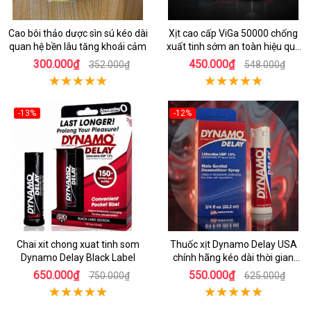
Cao bôi thảo dược sìn sú kéo dài
Xịt cao cấp ViGa 50000 chống
quan hệ bền lâu tăng khoái cảm
xuất tinh sớm an toàn hiệu quả
nhanh
300.000₫
450.000₫
352.000₫
548.000₫
-13%
-12%
Chai xit chong xuat tinh som
Thuốc xịt Dynamo Delay USA
Dynamo Delay Black Label
chính hãng kéo dài thời gian
quan hệ
650.000₫
550.000₫
750.000₫
625.000₫