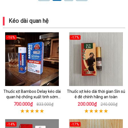
Kéo dài quan hệ
-16%
-17%
Thuốc xịt Bamboo Delay kéo dài
Thuốc xịt kéo dài thời gian Sìn sú
quan hệ chống xuất tinh sớm
ê đê chính hãng an toàn
chính hãng
700.000₫
200.000₫
833.000₫
240.000₫
-14%
-17%