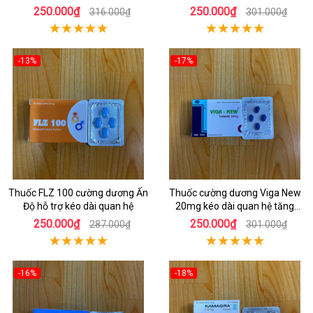
kích thước
250.000₫
250.000₫
316.000₫
301.000₫
-13%
-17%
Thuốc FLZ 100 cường dương Ấn
Thuốc cường dương Viga New
Độ hỗ trợ kéo dài quan hệ
20mg kéo dài quan hệ tăng
cương dương
250.000₫
250.000₫
287.000₫
301.000₫
-16%
-18%