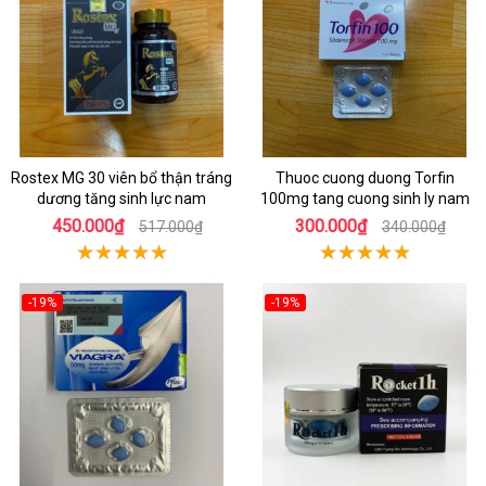
Rostex MG 30 viên bổ thận tráng
Thuoc cuong duong Torfin
dương tăng sinh lực nam
100mg tang cuong sinh ly nam
450.000₫
300.000₫
517.000₫
340.000₫
-19%
-19%