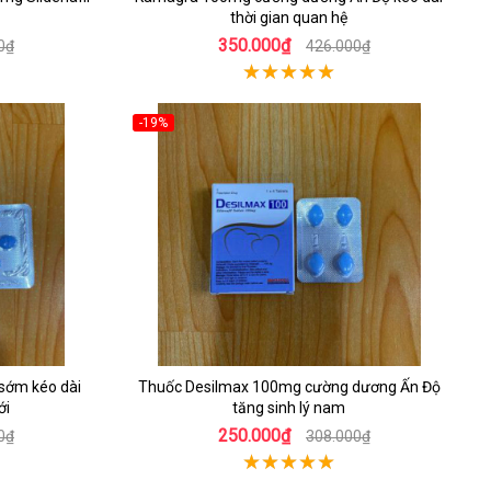
thời gian quan hệ
350.000₫
0₫
426.000₫
-19%
h sớm kéo dài
Thuốc Desilmax 100mg cường dương Ấn Độ
ới
tăng sinh lý nam
250.000₫
0₫
308.000₫