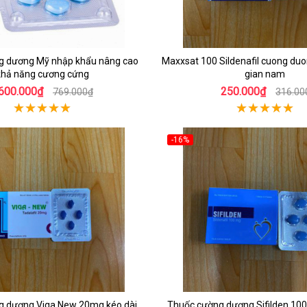
g dương Mỹ nhập khẩu nâng cao
Maxxsat 100 Sildenafil cuong duon
khả năng cương cứng
gian nam
600.000₫
250.000₫
769.000₫
316.00
-16%
g dương Viga New 20mg kéo dài
Thuốc cường dương Sifilden 100