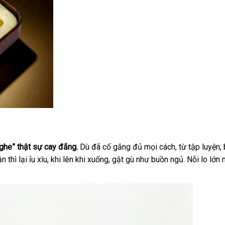
ghe” thật sự cay đắng.
Dù đã cố gắng đủ mọi cách, từ tập luyện,
hì lại ỉu xìu, khi lên khi xuống, gật gù như buồn ngủ. Nỗi lo lớn