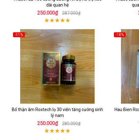
dài quan hệ
qua
250.000₫
287.000₫
-11%
-18%
Bổ thận âm Roxtech lọ 30 viên tăng cường sinh
Hau Bien Rox
lý nam
250.000₫
280.000₫