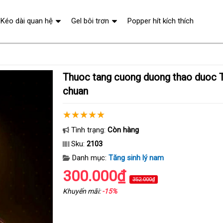
Kéo dài quan hệ
Gel bôi trơn
Popper hít kích thích
Thuoc tang cuong duong thao duoc Tibet Babao
chuan
Tình trạng:
Còn hàng
Sku:
2103
Danh mục:
Tăng sinh lý nam
300.000₫
352.000₫
Khuyến mãi:
-15%