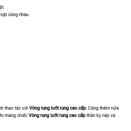
ật.
 hợp cùng nhau.
ình thao tác
giao
với
Vòng rung lưỡi rung cao cấp
tiết
. Cộng thêm nữa
khi mang chiếc
hàng
Vòng rung lưỡi rung cao cấp
kiệm
thần kỳ này
thống
và
kê