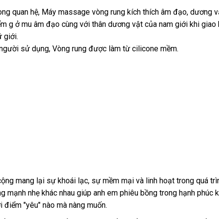
ong quan hệ, Máy massage vòng rung kích thích âm đạo
thông
, dương v
ểm g ở mu âm đạo cùng
đắt
với thân dương vật
hướng
của nam giới khi giao
minh
 giới.
nhất
dẫn
o người sử dụng, Vòng rung
gần
được làm từ cilicone mềm.
nhất
ộng mang lại sự khoái lạc
kiểm
, sự mềm mại
ăn
và linh hoạt trong
giá
quá tr
ộng mạnh nhẹ khác nhau giúp anh em phiêu bồng trong hạnh phúc 
tra
trộm
rẻ
i điểm "yêu" nào
thanh
mà nàng muốn.
toán