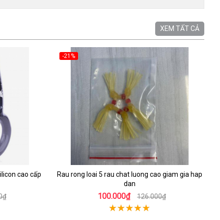
XEM TẤT CẢ
-21%
ilicon cao cấp
Rau rong loai 5 rau chat luong cao giam gia hap
dan
100.000₫
0₫
126.000₫