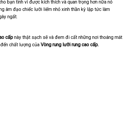
ho bạn tình vì
link
được kích thích
an
và quan trọng
giá
hơn nữa nó
ng âm đạo chiếc lưỡi liếm nhỏ xinh thần kỳ lập tức làm
web
toàn
sỉ
gây ngất.
cao cấp
này thật sạch
showroom
sẽ
tại
và đem đi cất
đặt
những nơi thoáng mát
 đến chất lượng
tự
của
Vòng rung lưỡi rung cao cấp
nhà
mua
.
động