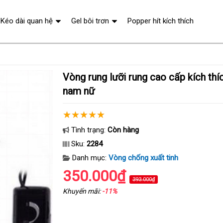
Kéo dài quan hệ
Gel bôi trơn
Popper hít kích thích
Vòng rung lưỡi rung cao cấp kích thích điểm G cho cả
nam nữ
Tình trạng:
Còn hàng
Sku:
2284
Danh mục:
Vòng chống xuất tinh
350.000₫
393.000₫
Khuyến mãi:
-11%