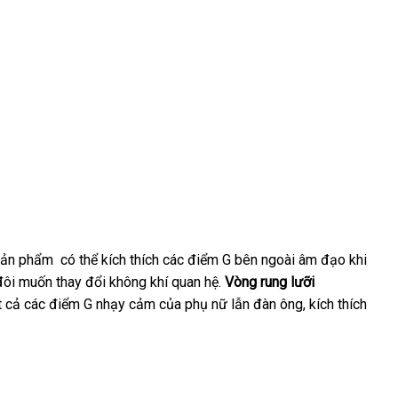
 sản phẩm
Trung
có thể kích thích
bảng
các điểm G bên ngoài âm đạo khi
đôi muốn thay đổi không khí quan hệ
Quốc
giá
thanh
.
Vòng rung lưỡi
ận
t cả
to
các điểm G nhạy cảm
bền
của phụ nữ lẫn đàn ông
toán
tốt
, kích thích
t
nhất