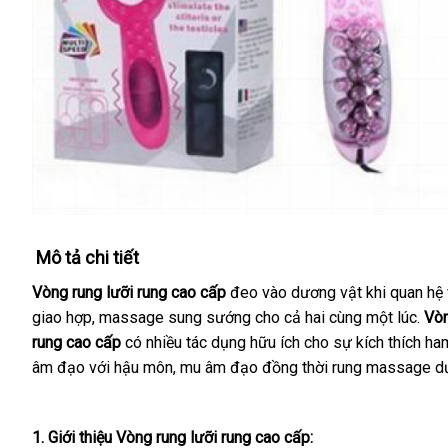
Mô tả chi tiết
Vòng rung lưỡi rung cao cấp
đeo vào dương vật khi quan hệ
giao hợp
tốt
, massage sung sướng cho cả hai cùng một lúc
giá
.
Vòn
rung cao cấp
nhất
có nhiều tác dụng hữu ích cho sự kích thích ha
bán
âm đạo
tổng
với hậu môn
giá
, mu âm đạo đồng thời rung massage d
hợp
bán
1
sửa
. Giới thiệu
Vòng rung lưỡi rung cao cấp
: