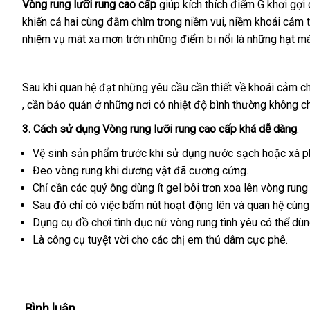
Vòng rung lưỡi rung cao cấp
giúp kích thích điểm G khơi gợ
khiến cả hai cùng đắm chìm trong niềm vui
hàng
, niềm khoái cảm 
nhiệm vụ mát xa mơn trớn
lớn
những điểm bi nổi là
nhái
thanh
những hạt má
toán
Sau khi quan hệ đạt
ăn
những yêu cầu cần thiết về khoái cảm c
tốt
, cần bảo quản ở
xách
những nơi có nhiệt độ bình thường không ch
trộm
nhất
tay
3
giá
. Cách sử dụng
Vòng rung lưỡi rung cao cấp
Đức
khá dễ dàng
:
bán
Vệ sinh sản phẩm trước khi sử dụng nước sạch
xuất
hoặc xà p
lẻ
Đeo vòng rung khi dương vật
ở
đã cương cứng.
khẩu
Chỉ cần
khuyến
các quý ông dùng ít gel bôi trơn xoa lên vòng run
đâu
Sau đó chỉ có việc bấm nút hoạt động lên
mãi
đắt
và quan hệ cùng 
Dụng cụ đồ chơi tình dục nữ vòng rung tình yêu
nhất
so
có thể dù
Là công cụ tuyệt vời cho
Lazada
các chị em thủ dâm cực phê.
sánh
Bình luận