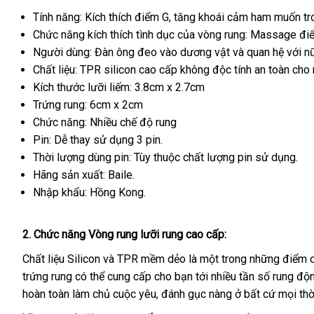
chữa
Tính năng: Kích thích điểm G
thông
, tăng khoái cảm ham muốn tr
Chức năng kích thích tình dục
minh
chính
của vòng rung: Massage đi
Người dùng: Đàn ông đeo vào dương vật
hãng
đẹp
và quan hệ
báo
với nữ
Chất liệu: TPR silicon cao cấp không độc tính an toàn ch
giá
Kích thước lưỡi liếm: 3.8cm x 2.7cm
Trứng rung: 6cm x 2cm
Chức năng: Nhiều chế độ rung
Pin: Dễ thay sử dụng 3 pin.
Thời lượng dùng pin: Tùy thuộc chất lượng pin sử dụng.
Hãng sản xuất: Baile.
Nhập khẩu: Hồng Kong.
2
Đức
. Chức năng
Vòng rung lưỡi rung cao cấp
:
Chất liệu Silicon
hướng
và TPR mềm dẻo là một trong
tư
những điểm c
trứng rung
cao
có thể cung cấp cho bạn tới nhiều tần số rung đ
dẫn
vấn
hoàn toàn làm chủ cuộc yêu
cấp
amazon
, đánh gục nàng ở
mới
bất cứ
nổi
mọi thờ
nhất
tiếng