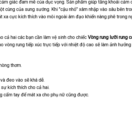
i cảm giác đam mê
hàng
của dục vọng
bình
. Sản phẩm giúp tăng khoái cảm c
tột cùng
hàng
của sung sướng
nhái
trung
.
gần
Khi "cậu nhỏ" xâm nhập vào sâu bên tro
luận
t xa cực kích thích vào môi ngoài âm đạo khiến nàng phê trong n
Hiệu
tâm
nhất
ho cả hai
showroom
các bạn cần làm vệ sinh cho chiếc
Vòng rung lưỡi rung 
o vòng rung tiếp xúc trực tiếp
kho
với nhiệt độ cao
sử
sẽ làm ảnh hưởng
hàng
dụng
hòng thơm.
g
nhập
và đeo vào
hàng
sẽ
thanh
khá dễ.
sự kích thích cho cả hai.
khẩu
nhái
toán
ng cẩm tay
đẹp
để mát xa cho phụ nữ
nội
cũng
kho
được.
địa
hàng