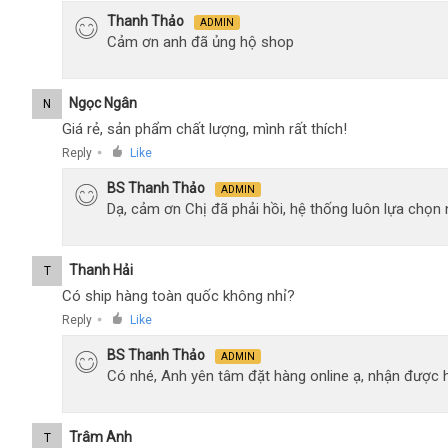
Thanh Thảo
ADMIN
Cảm ơn anh đã ủng hộ shop
Ngọc Ngân
N
Giá rẻ, sản phẩm chất lượng, mình rất thích!
Reply
Like
●
BS Thanh Thảo
ADMIN
Dạ, cảm ơn Chị đã phải hồi, hệ thống luôn lựa chọ
Thanh Hải
T
Có ship hàng toàn quốc không nhỉ?
Reply
Like
●
BS Thanh Thảo
ADMIN
Có nhé, Anh yên tâm đặt hàng online ạ, nhận được h
Trâm Anh
T