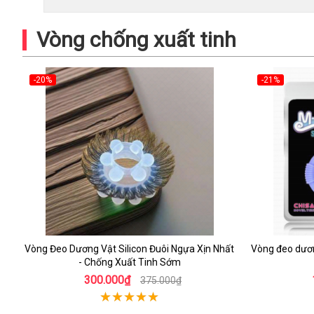
Vòng chống xuất tinh
-20%
-21%
Vòng Đeo Dương Vật Silicon Đuôi Ngựa Xịn Nhất
Vòng đeo dươn
- Chống Xuất Tinh Sớm
300.000₫
375.000₫