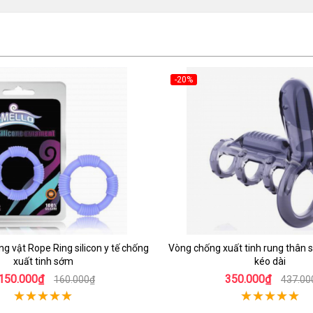
-20%
g vật Rope Ring silicon y tế chống
Vòng chống xuất tinh rung thân s
xuất tinh sớm
kéo dài
150.000₫
350.000₫
160.000₫
437.00