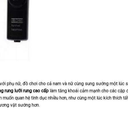
chính
với phụ nữ
giá
, đồ chơi cho cả nam
sản
và nữ cùng sung sướng một lúc
g rung lưỡi rung cao cấp
hãng
sỉ
làm tăng khoái cảm mạnh cho
xuất
Đức
các cặp 
m muốn quan hệ tình dục nhiều hơn
chất
, như cùng một lúc kích thích
nh
tấ
ương vật sướng hơn.
lượng
xé