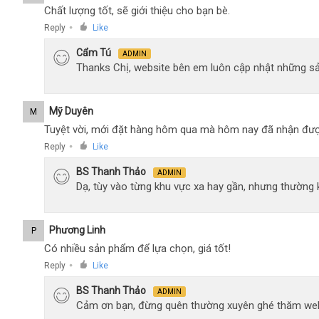
Chất lượng tốt, sẽ giới thiệu cho bạn bè.
Reply
Like
●
Cẩm Tú
ADMIN
Thanks Chị, website bên em luôn cập nhật những sả
Mỹ Duyên
M
Tuyệt vời, mới đặt hàng hôm qua mà hôm nay đã nhận đượ
Reply
Like
●
BS Thanh Thảo
ADMIN
Dạ, tùy vào từng khu vực xa hay gần, nhưng thường
Phương Linh
P
Có nhiều sản phẩm để lựa chọn, giá tốt!
Reply
Like
●
BS Thanh Thảo
ADMIN
Cảm ơn bạn, đừng quên thường xuyên ghé thăm web