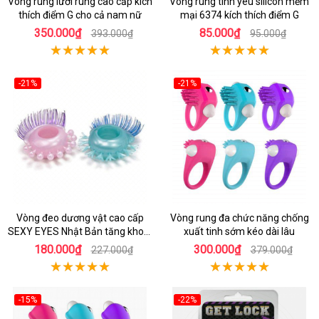
Vòng rung lưỡi rung cao cấp kích
Vòng rung tình yêu silicon mềm
thích điểm G cho cả nam nữ
mại 6374 kích thích điểm G
350.000₫
85.000₫
393.000₫
95.000₫
-21%
-21%
Vòng đeo dương vật cao cấp
Vòng rung đa chức năng chống
SEXY EYES Nhật Bản tăng khoái
xuất tinh sớm kéo dài lâu
cảm
180.000₫
300.000₫
227.000₫
379.000₫
-15%
-22%