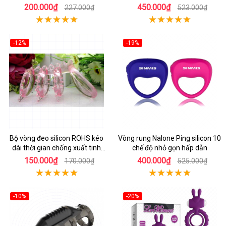
200.000₫
450.000₫
227.000₫
523.000₫
-12%
-19%
Bộ vòng đeo silicon ROHS kéo
Vòng rung Nalone Ping silicon 10
dài thời gian chống xuất tinh
chế độ nhỏ gọn hấp dẫn
sớm
150.000₫
400.000₫
170.000₫
525.000₫
-10%
-20%