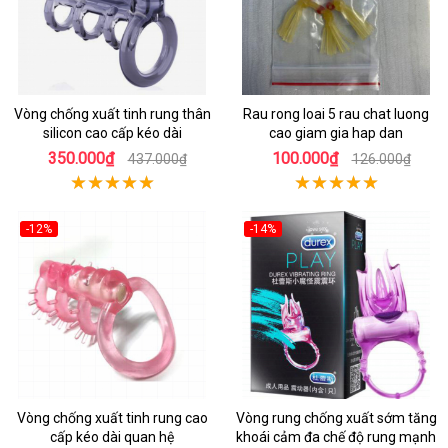
Vòng chống xuất tinh rung thân
Rau rong loai 5 rau chat luong
silicon cao cấp kéo dài
cao giam gia hap dan
350.000₫
100.000₫
437.000₫
126.000₫
-12%
-14%
Vòng chống xuất tinh rung cao
Vòng rung chống xuất sớm tăng
cấp kéo dài quan hệ
khoái cảm đa chế độ rung mạnh