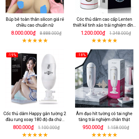
Búp bê toàn thân silicon giá rẻ
Cóc thủ dâm cao cấp Lenten
chiều cao chuẩn nữ
thiết kế tinh xảo trải nghiệm đỉnh
cao
8.000.000₫
1.200.000₫
8.888.000₫
1.348.000₫
-19%
-18%
Cốc thủ dâm Happy gắn tường 2
Âm đạo hít tường có tai nghe
đầu rung xoay 180 độ đa chức
tăng trải nghiệm chân thật
năng
800.000₫
950.000₫
1.100.000₫
1.158.000₫