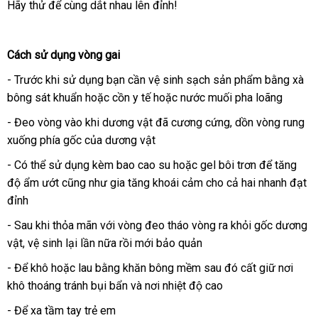
Hãy thử
chất
để cùng dắt nhau lên đỉnh!
lượng
Cách sử dụng vòng gai
- Trước khi sử dụng bạn cần vệ sinh sạch sản phẩm bằng xà
bông sát khuẩn
nước
hoặc cồn y tế
hàng
hoặc nước muối pha loãng
ngoài
nhái
- Đeo vòng vào khi dương vật
cung
đã cương cứng
amazon
, dồn vòng rung
xuống phía gốc
bỏ
của dương vật
cấp
sỉ
- Có thể sử dụng kèm bao cao su
amazon
hoặc gel bôi trơn
hàng
để tăng
độ ẩm ướt
to
cũng như gia tăng khoái cảm cho cả hai nhanh đạt
giả
đỉnh
- Sau khi thỏa mãn
đổi
với vòng đeo tháo vòng ra khỏi gốc dương
vật
tận
, vệ sinh lại lần nữa rồi mới bảo quản
trả
nơi
- Để khô
tham
hoặc lau bằng khăn bông mềm
shop
sau đó cất giữ nơi
khô thoáng tránh bụi bẩn
khảo
nhập
và nơi nhiệt độ cao
khẩu
- Để xa tầm tay trẻ em