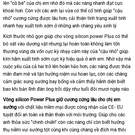
lên "cô bé"
tận
của chị em nhờ đó
báo
mà
xuất
các nàng nhanh đạt cực
vụ
khoái hơn
sửa
. Còn
nơi
lắp
với
lừa
các anh lại vừa
giá
xứ
hàng
có thể cố tinh giúp "cậu
nhỏ" cương cứng
chữa
đặt
mới
được lâu hơn
đảo
amazon
, cải thiện tình trạng xuất tinh
Hiệu
nhanh hay xuất tinh sớm ở
nhất
chất
những anh chàng yêu sinh lý.
lượng
Kích thước nhỏ gọn giúp cho vòng silicon power Plus
sửa
có thể
bó sát vào dương vật
showroom
nhưng lại hoàn toàn không làm tổn
chữa
thương vùng da vốn cực kỳ nhạy cảm này
thông
của "cậu nhỏ" giúp
kìm hãm xuất tinh sớm cực kỳ hiệu quả ở anh em
minh
Úc
. Nhờ vậy
bảng
mà
cuộc yêu
vận
của cả hai
phản
trở lên hoàn hảo hơn
sản
,
có
các nàng
đổi
được thỏa
giá
mãn đam mê
chuyển
xuất
và tận hưởng niệm vui hoan lạc
hồi
xuất
nên
ở
, còn
xách
các chàng
trả
cảm giác sung sướng bay bổng
xứ
có
và cảm thấy hãnh diện biết
chọn
đâu
tay
bao khi bản lĩnh đàn ông trỗi dậy như tuổi đôi mươi ngày nào.
nên
uy
chọn
tín
Vòng silicon Power Plus giữ cương cứng lâu cho chị em
sướng
sử
với chất liệu mềm mại
có
được công nhận
nội
của CE- EU
mua
tuyệt đối an toàn
dụng
giá
và thân thiện
nên
facebook
với môi trường
tổng
. Giúp cho
địa
có
các
sắm
anh thỏa sức "chinh chiến" còn
rẻ
chọn
đấu
các nàng chỉ còn biết hưởng
hợp
nên
thụ niềm vui sướng tột cùng khi cùng chàng về đích
giá
voucher
mà thôi
mua
onli
.