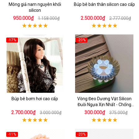
Mông giả nam nguyên khối
Búp bê bán thân silicon cao cấp
silicon
950.000₫
2.500.000₫
1.158.000₫
2.777.000₫
-17%
-20%
Búp bê bơm hơi cao cấp
Vòng Đeo Dương Vật Silicon
Đuôi Ngựa Xịn Nhất - Chống
Xuất Tinh Sớm
2.700.000₫
300.000₫
3.000.000₫
375.000₫
-11%
-20%