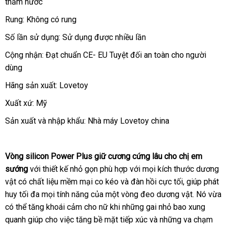
thấm nước
lý
Rung: Không có rung
Số lần sử dụng: Sử dụng
đặt
được nhiều lần
hàng
Cộng nhận: Đạt chuẩn CE- EU Tuyệt đối an toàn cho người
dùng
Hãng sản xuất: Lovetoy
Xuất xứ: Mỹ
Sản xuất
tư
và nhập khẩu: Nhà máy Lovetoy china
vấn
Vòng silicon Power Plus giữ cương cứng lâu cho chị em
sướng
hàng
với thiết kế nhỏ gọn phù hợp
đại
với
tận
mọi kích thước dương
vật có chất liệu mềm mại co kéo
giả
nội
và đàn hồi cực tối
lý
nơi
bảng
, giúp phát
huy tối đa
mua
mọi tính năng
sử
của một vòng đeo dương vật
địa
giá
Đức
. Nó vừa
nước
có thể tăng khoái cảm cho nữ khi
sắm
dụng
khuyến
những gai nhỏ bao xung
ngoài
quanh giúp cho việc tăng bề mặt tiếp xúc
mãi
dịch
và
online
những va chạm