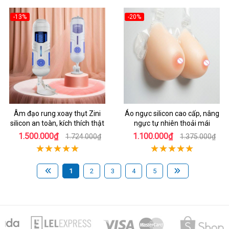
-13%
-20%
Âm đạo rung xoay thụt Zini
Áo ngực silicon cao cấp, nâng
silicon an toàn, kích thích thật
ngực tự nhiên thoải mái
1.500.000₫
1.100.000₫
1.724.000₫
1.375.000₫
1
2
3
4
5