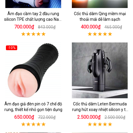
Âm đạo cầm tay 2 đầu rung
Cốc thủ dâm Qing mềm mại
silicon TPE chất lượng cao Nam
thoải mái dễ làm sạch
giới
700.000₫
400.000₫
843.000₫
465.000₫
-10%
Âm đạo giả đèn pin có 7 chế độ
Cốc thủ dâm Leten Bermuda
rung, thiết kế nhỏ gọn tiện dụng
rung hút xoay nhiệt silicon y tế
mới nhất
650.000₫
2.500.000₫
722.000₫
2.500.000₫