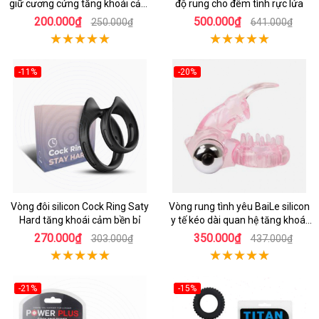
giữ cương cứng tăng khoái cảm
độ rung cho đêm tình rực lửa
cho nam
200.000₫
500.000₫
250.000₫
641.000₫
-11%
-20%
Vòng đôi silicon Cock Ring Saty
Vòng rung tình yêu BaiLe silicon
Hard tăng khoái cảm bền bỉ
y tế kéo dài quan hệ tăng khoái
cảm
270.000₫
350.000₫
303.000₫
437.000₫
-21%
-15%