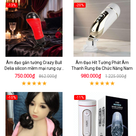
-13%
-20%
Âm đạo gắn tường Crazy Bull
Âm Đạo Hít Tường Phát Âm
Delia silicon mềm mại rung cực
Thanh Rung Đa Chức Năng Nam
đã
750.000₫
980.000₫
862.000₫
1.225.000₫
-10%
-11%