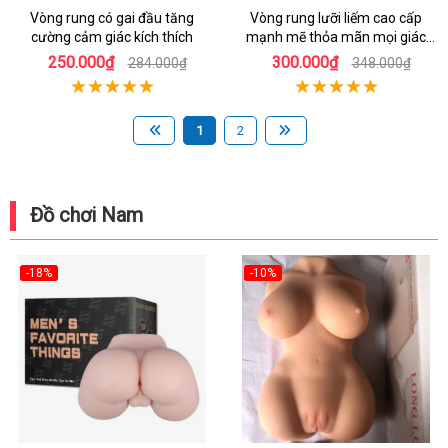
Vòng rung có gai đầu tăng
Vòng rung lưỡi liếm cao cấp
cường cảm giác kích thích
mạnh mẽ thỏa mãn mọi giác
quan
250.000₫
300.000₫
284.000₫
348.000₫
1
2
Đồ chơi Nam
-18%
-10%