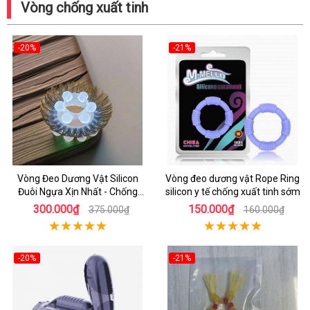
Vòng chống xuất tinh
-20%
-21%
Vòng Đeo Dương Vật Silicon
Vòng đeo dương vật Rope Ring
Đuôi Ngựa Xịn Nhất - Chống
silicon y tế chống xuất tinh sớm
Xuất Tinh Sớm
300.000₫
150.000₫
375.000₫
160.000₫
-20%
-21%