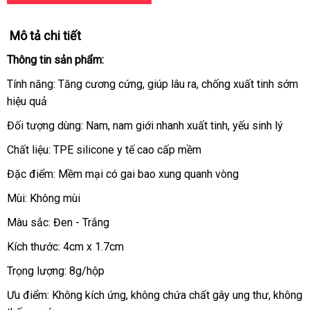
Mô tả chi tiết
Thông tin sản phẩm:
Tính năng: Tăng cương cứng
phân
, giúp lâu ra
nơi
, chống xuất tinh sớm
hiệu quả
phối
bán
Đối tượng dùng: Nam
giá
, nam giới nhanh xuất tinh
lấy
, yếu sinh lý
rẻ
hàng
Chất liệu: TPE silicone y tế cao cấp mềm
Đặc điểm: Mềm mại có gai bao xung quanh vòng
Mùi: Không mùi
Màu sắc: Đen - Trắng
Kích thước: 4cm x 1.7cm
Trọng lượng: 8g/hộp
Ưu điểm: Không kích ứng
đại
, không chứa chất gây ung thư
Mỹ
, không