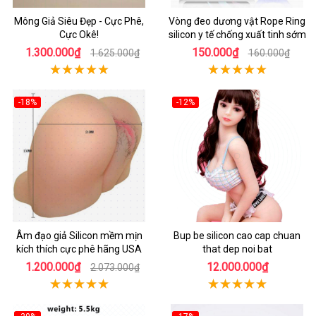
Mông Giả Siêu Đẹp - Cực Phê,
Vòng đeo dương vật Rope Ring
Cực Okê!
silicon y tế chống xuất tinh sớm
1.300.000₫
150.000₫
1.625.000₫
160.000₫
-18%
-12%
Âm đạo giả Silicon mềm mịn
Bup be silicon cao cap chuan
kích thích cực phê hãng USA
that dep noi bat
1.200.000₫
12.000.000₫
2.073.000₫