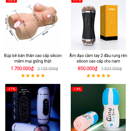
-20%
-17%
Búp bê bán thân cao cấp silicon
Âm đạo cầm tay 2 đầu rung rên
mềm mại giống thật
silicon cao cấp cho nam
1.700.000₫
850.000₫
2.125.000₫
1.024.000₫
-17%
-14%