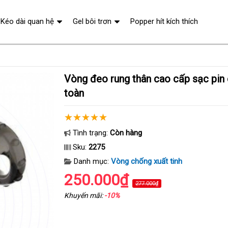
Kéo dài quan hệ
Gel bôi trơn
Popper hít kích thích
Vòng đeo rung thân cao cấp sạc pin chống nước an
toàn
Tình trạng:
Còn hàng
Sku:
2275
Danh mục:
Vòng chống xuất tinh
250.000₫
277.000₫
Khuyến mãi:
-10%