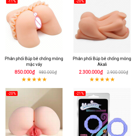
-11%
-20%
Phân phối Búp bê chổng mông
Phân phối Búp bê chổng mông
mặc váy
Akali
850.000₫
2.300.000₫
980.000₫
2.900.000₫
-20%
-21%