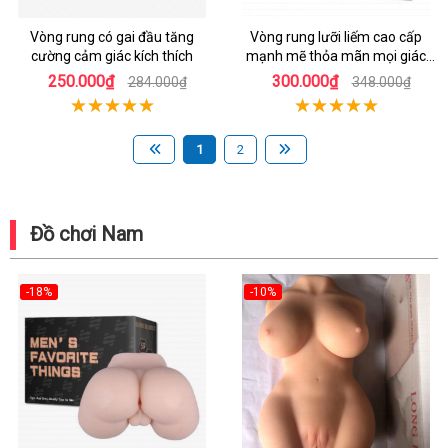
Vòng rung có gai đầu tăng
Vòng rung lưỡi liếm cao cấp
cường cảm giác kích thích
mạnh mẽ thỏa mãn mọi giác
quan
250.000₫
300.000₫
284.000₫
348.000₫
1
2
Đồ chơi Nam
-18%
-10%