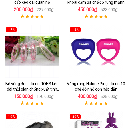
cấp kéo dài quan hệ
khoái cảm đa chế độ rung mạnh
200.000₫
450.000₫
227.000₫
523.000₫
-12%
-19%
Bộ vòng đeo silicon ROHS kéo
Vòng rung Nalone Ping silicon 10
dài thời gian chống xuất tinh
chế độ nhỏ gọn hấp dẫn
sớm
150.000₫
400.000₫
170.000₫
525.000₫
-10%
-20%