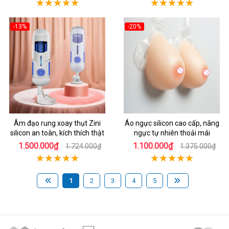
-13%
-20%
Âm đạo rung xoay thụt Zini
Áo ngực silicon cao cấp, nâng
silicon an toàn, kích thích thật
ngực tự nhiên thoải mái
1.500.000₫
1.100.000₫
1.724.000₫
1.375.000₫
1
2
3
4
5