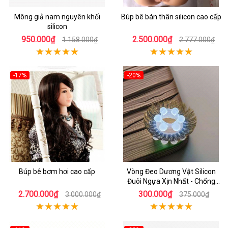
Mông giả nam nguyên khối
Búp bê bán thân silicon cao cấp
silicon
950.000₫
2.500.000₫
1.158.000₫
2.777.000₫
-17%
-20%
Búp bê bơm hơi cao cấp
Vòng Đeo Dương Vật Silicon
Đuôi Ngựa Xịn Nhất - Chống
Xuất Tinh Sớm
2.700.000₫
300.000₫
3.000.000₫
375.000₫