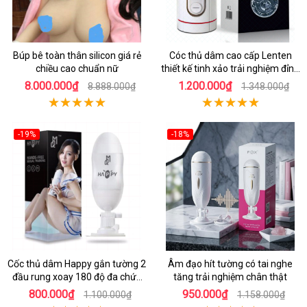
Búp bê toàn thân silicon giá rẻ
Cóc thủ dâm cao cấp Lenten
chiều cao chuẩn nữ
thiết kế tinh xảo trải nghiệm đỉnh
cao
8.000.000₫
1.200.000₫
8.888.000₫
1.348.000₫
-19%
-18%
Cốc thủ dâm Happy gắn tường 2
Âm đạo hít tường có tai nghe
đầu rung xoay 180 độ đa chức
tăng trải nghiệm chân thật
năng
800.000₫
950.000₫
1.100.000₫
1.158.000₫