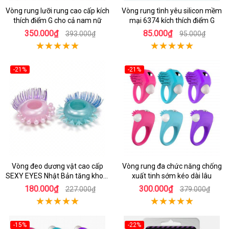
Vòng rung lưỡi rung cao cấp kích
Vòng rung tình yêu silicon mềm
thích điểm G cho cả nam nữ
mại 6374 kích thích điểm G
350.000₫
85.000₫
393.000₫
95.000₫
-21%
-21%
Vòng đeo dương vật cao cấp
Vòng rung đa chức năng chống
SEXY EYES Nhật Bản tăng khoái
xuất tinh sớm kéo dài lâu
cảm
180.000₫
300.000₫
227.000₫
379.000₫
-15%
-22%