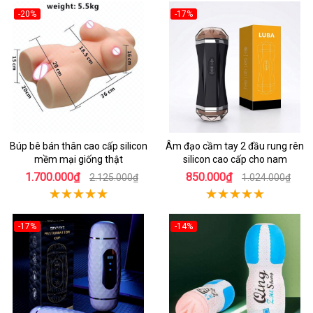
-20%
-17%
Búp bê bán thân cao cấp silicon
Âm đạo cầm tay 2 đầu rung rên
mềm mại giống thật
silicon cao cấp cho nam
1.700.000₫
850.000₫
2.125.000₫
1.024.000₫
-17%
-14%