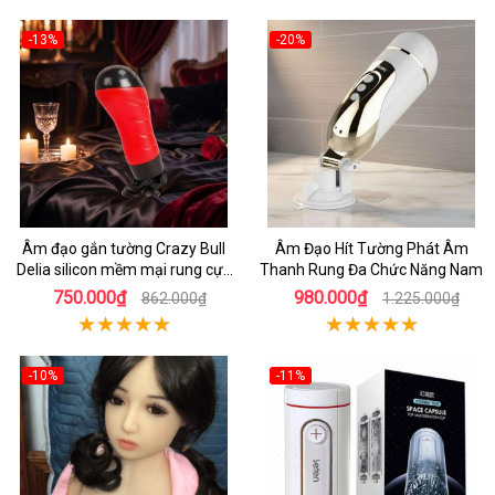
-13%
-20%
Âm đạo gắn tường Crazy Bull
Âm Đạo Hít Tường Phát Âm
Delia silicon mềm mại rung cực
Thanh Rung Đa Chức Năng Nam
đã
750.000₫
980.000₫
862.000₫
1.225.000₫
-10%
-11%