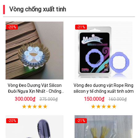
Vòng chống xuất tinh
-20%
-21%
Vòng Đeo Dương Vật Silicon
Vòng đeo dương vật Rope Ring
Đuôi Ngựa Xịn Nhất - Chống
silicon y tế chống xuất tinh sớm
Xuất Tinh Sớm
300.000₫
150.000₫
375.000₫
160.000₫
-20%
-21%