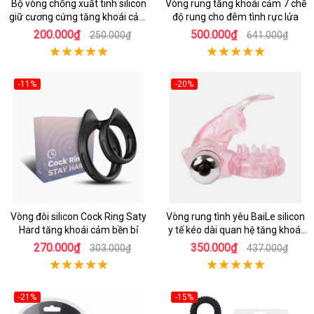
Bộ vòng chống xuất tinh silicon
Vòng rung tăng khoái cảm 7 chế
giữ cương cứng tăng khoái cảm
độ rung cho đêm tình rực lửa
cho nam
200.000₫
500.000₫
250.000₫
641.000₫
-11%
-20%
Vòng đôi silicon Cock Ring Saty
Vòng rung tình yêu BaiLe silicon
Hard tăng khoái cảm bền bỉ
y tế kéo dài quan hệ tăng khoái
cảm
270.000₫
350.000₫
303.000₫
437.000₫
-21%
-15%