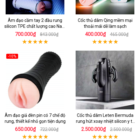
Âm đạo cầm tay 2 đầu rung
Cốc thủ dâm Qing mềm mại
silicon TPE chất lượng cao Nam
thoải mái dễ làm sạch
giới
700.000₫
400.000₫
843.000₫
465.000₫
-10%
Âm đạo giả đèn pin có 7 chế độ
Cốc thủ dâm Leten Bermuda
rung, thiết kế nhỏ gọn tiện dụng
rung hút xoay nhiệt silicon y tế
mới nhất
650.000₫
2.500.000₫
722.000₫
2.500.000₫