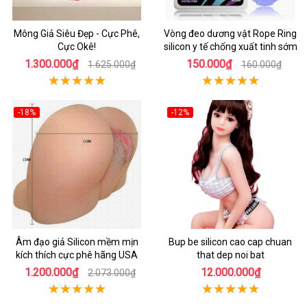
Mông Giả Siêu Đẹp - Cực Phê,
Vòng đeo dương vật Rope Ring
Cực Okê!
silicon y tế chống xuất tinh sớm
1.300.000₫
150.000₫
1.625.000₫
160.000₫
-18%
-12%
Âm đạo giả Silicon mềm mịn
Bup be silicon cao cap chuan
kích thích cực phê hãng USA
that dep noi bat
1.200.000₫
12.000.000₫
2.073.000₫